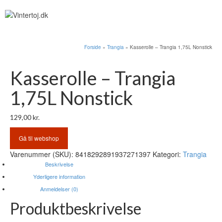
Forside
»
Trangia
»
Kasserolle – Trangia 1,75L Nonstick
Kasserolle – Trangia
1,75L Nonstick
129,00
kr.
Gå til webshop
Varenummer (SKU):
8418292891937271397
Kategori:
Trangia
Beskrivelse
Yderligere information
Anmeldelser (0)
Produktbeskrivelse