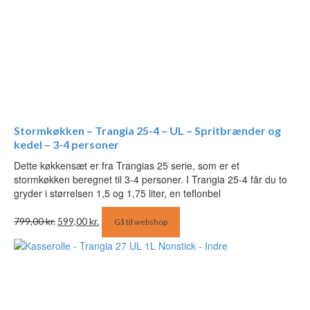
Stormkøkken – Trangia 25-4 – UL – Spritbrænder og
kedel – 3-4 personer
Dette køkkensæt er fra Trangias 25 serie, som er et
stormkøkken beregnet til 3-4 personer. I Trangia 25-4 får du to
gryder i størrelsen 1,5 og 1,75 liter, en teflonbel
Den
Den
799,00
kr.
599,00
kr.
Gå til webshop
oprindelige
aktuelle
pris
pris
var:
er:
799,00 kr..
599,00 kr..