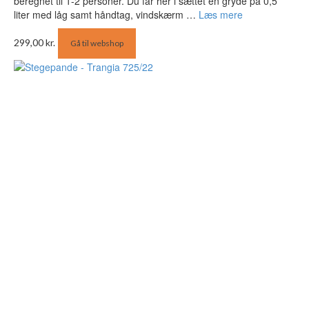
beregnet til 1-2 personer. Du får her i sættet en gryde på 0,5
liter med låg samt håndtag, vindskærm …
Læs mere
299,00
kr.
Gå til webshop