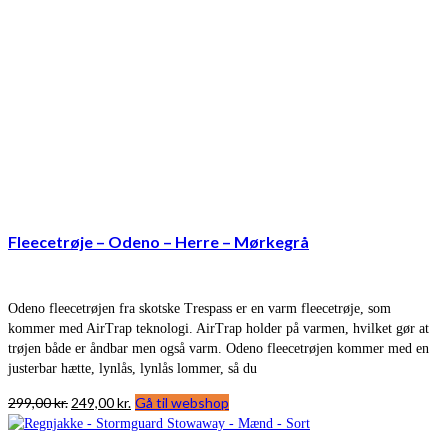
Fleecetrøje – Odeno – Herre – Mørkegrå
Odeno fleecetrøjen fra skotske Trespass er en varm fleecetrøje, som
kommer med AirTrap teknologi. AirTrap holder på varmen, hvilket gør at
trøjen både er åndbar men også varm. Odeno fleecetrøjen kommer med en
justerbar hætte, lynlås, lynlås lommer, så du
Den
Den
299,00
kr.
249,00
kr.
Gå til webshop
oprindelige
aktuelle
pris
pris