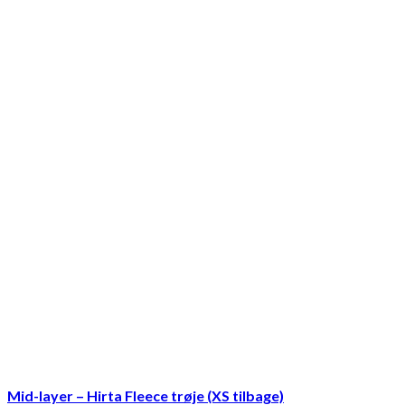
Mid-layer – Hirta Fleece trøje (XS tilbage)