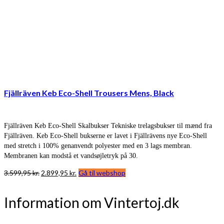
Fjällräven Keb Eco-Shell Trousers Mens, Black
Fjällräven Keb Eco-Shell Skalbukser Tekniske trelagsbukser til mænd fra
Fjällräven. Keb Eco-Shell bukserne er lavet i Fjällrävens nye Eco-Shell
med stretch i 100% genanvendt polyester med en 3 lags membran.
Membranen kan modstå et vandsøjletryk på 30.
Den
Den
3.599,95
kr.
2.899,95
kr.
Gå til webshop
oprindelige
aktuelle
pris
pris
Information om Vintertoj.dk
var:
er:
3.599,95 kr..
2.899,95 kr..