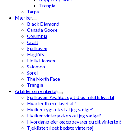
Trangia
Tarps
Mærker
Black Diamond
Canada Goose
Columbia
Craft
Fjällräven
Haglöfs
Helly Hansen
Salomon
Sorel
The North Face
Trangia
Artikler om vintertøj
Fjällräven: Kvalitet og tidløs friluftslivsstil
Hvad er fleece lavet af?
Hvilken rygsæk skal jeg vælge?
Hvilken vinterjakke skal jeg vælge?
Hvordan plejer og opbevarer du dit vintertøj?
Tjekliste til det bedste vintertøj