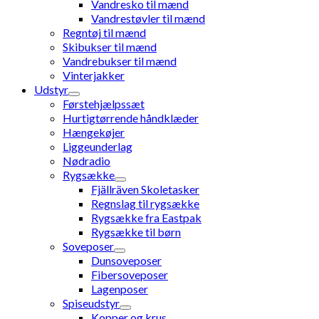
Vandresko til mænd
Vandrestøvler til mænd
Regntøj til mænd
Skibukser til mænd
Vandrebukser til mænd
Vinterjakker
Udstyr
Førstehjælpssæt
Hurtigtørrende håndklæder
Hængekøjer
Liggeunderlag
Nødradio
Rygsække
Fjällräven Skoletasker
Regnslag til rygsække
Rygsække fra Eastpak
Rygsække til børn
Soveposer
Dunsoveposer
Fibersoveposer
Lagenposer
Spiseudstyr
Kopper og krus