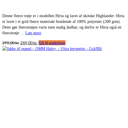
Denne fleece trøje er i modellen Hirta og lavet af skotske Highlander. Hirta
er lavet i et grid fleece materiale bestående af 100% polyester (200 gsm).
Dette gør fleecetrøjen varm men stadig åndbar, og derfor er Hirta også en
fleecetrøje …
Læs mere
Den
Den
299,00
kr.
249,00
kr.
Gå til webshop
oprindelige
aktuelle
pris
pris
var:
er:
299,00 kr..
249,00 kr..