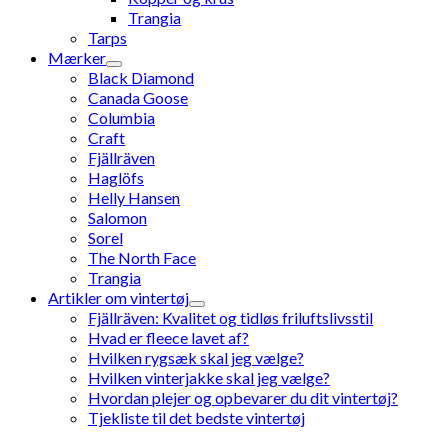
Trangia
Tarps
Mærker
Black Diamond
Canada Goose
Columbia
Craft
Fjällräven
Haglöfs
Helly Hansen
Salomon
Sorel
The North Face
Trangia
Artikler om vintertøj
Fjällräven: Kvalitet og tidløs friluftslivsstil
Hvad er fleece lavet af?
Hvilken rygsæk skal jeg vælge?
Hvilken vinterjakke skal jeg vælge?
Hvordan plejer og opbevarer du dit vintertøj?
Tjekliste til det bedste vintertøj