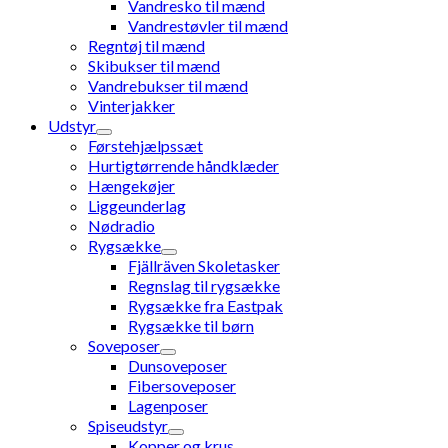
Vandresko til mænd
Vandrestøvler til mænd
Regntøj til mænd
Skibukser til mænd
Vandrebukser til mænd
Vinterjakker
Udstyr
Førstehjælpssæt
Hurtigtørrende håndklæder
Hængekøjer
Liggeunderlag
Nødradio
Rygsække
Fjällräven Skoletasker
Regnslag til rygsække
Rygsække fra Eastpak
Rygsække til børn
Soveposer
Dunsoveposer
Fibersoveposer
Lagenposer
Spiseudstyr
Kopper og krus