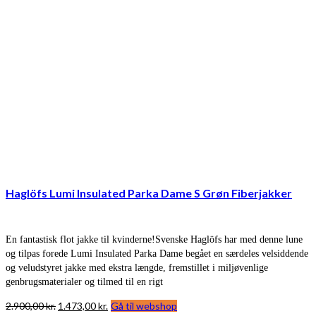
Haglöfs Lumi Insulated Parka Dame S Grøn Fiberjakker
En fantastisk flot jakke til kvinderne!Svenske Haglöfs har med denne lune
og tilpas forede Lumi Insulated Parka Dame begået en særdeles velsiddende
og veludstyret jakke med ekstra længde, fremstillet i miljøvenlige
genbrugsmaterialer og tilmed til en rigt
Den
Den
2.900,00
kr.
1.473,00
kr.
Gå til webshop