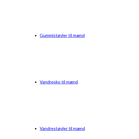
Gummistøvler til mænd
Vandresko til mænd
Vandrestøvler til mænd