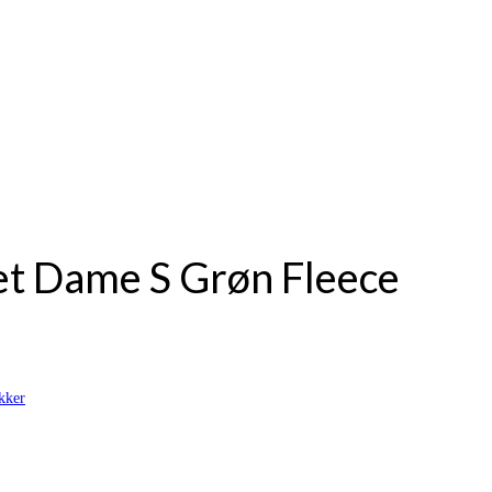
et Dame S Grøn Fleece
kker