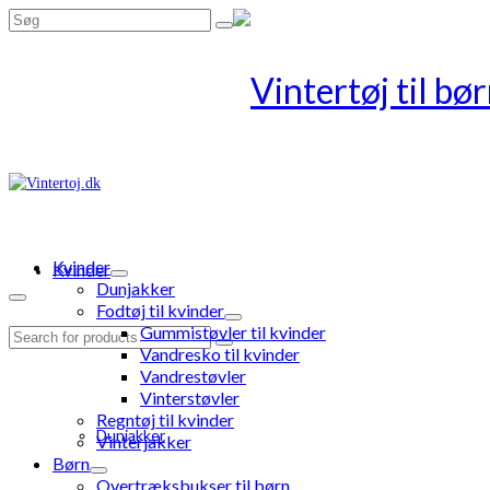
Search
for:
Kvinder
Kvinder
Dunjakker
Fodtøj til kvinder
Gummistøvler til kvinder
Search
Vandresko til kvinder
for:
Vandrestøvler
Vinterstøvler
Regntøj til kvinder
Dunjakker
Vinterjakker
Børn
Overtræksbukser til børn