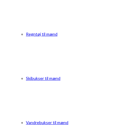
Regntøj til mænd
Skibukser til mænd
Vandrebukser til mænd