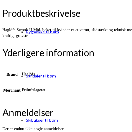
Produktbeskrivelse
Haglöfs Swook II Mid Jacket til kvinder er et varmt, slidstærkt og teknisk mell
Rygsække til børn
kraftig, grovstr
Yderligere information
Haglöfs
Brand
Sandaler til børn
Friluftslageret
Merchant
Anmeldelser
Skibukser til børn
Der er endnu ikke nogle anmeldelser.