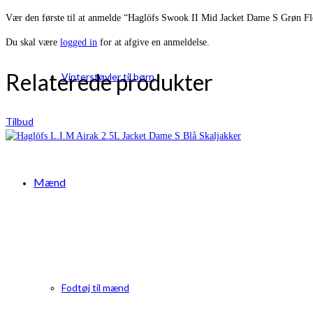
Vær den første til at anmelde “Haglöfs Swook II Mid Jacket Dame S Grøn Fl
Du skal være
logged in
for at afgive en anmeldelse.
Relaterede produkter
Vinterstøvler til børn
Tilbud
Mænd
Fodtøj til mænd