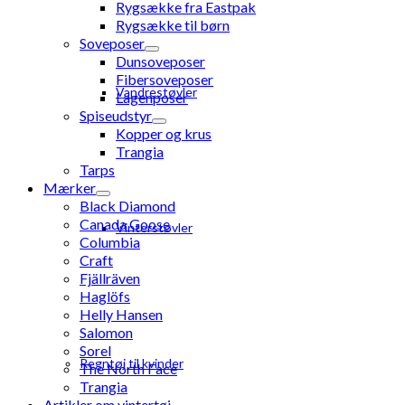
Rygsække fra Eastpak
Rygsække til børn
Soveposer
Dunsoveposer
Fibersoveposer
Vandrestøvler
Lagenposer
Spiseudstyr
Kopper og krus
Trangia
Tarps
Mærker
Black Diamond
Canada Goose
Vinterstøvler
Columbia
Craft
Fjällräven
Haglöfs
Helly Hansen
Salomon
Sorel
Regntøj til kvinder
The North Face
Trangia
Artikler om vintertøj