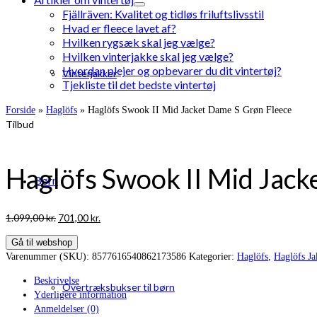
Fjällräven: Kvalitet og tidløs friluftslivsstil
Hvad er fleece lavet af?
Hvilken rygsæk skal jeg vælge?
Hvilken vinterjakke skal jeg vælge?
Hvordan plejer og opbevarer du dit vintertøj?
Vinterjakker
Tjekliste til det bedste vintertøj
Forside
»
Haglöfs
»
Haglöfs Swook II Mid Jacket Dame S Grøn Fleece
Tilbud
Haglöfs Swook II Mid Jack
Børn
Den
Den
1.099,00
kr.
701,00
kr.
oprindelige
aktuelle
Gå til webshop
pris
pris
Varenummer (SKU):
8577616540862173586
Kategorier:
Haglöfs
,
Haglöfs Ja
var:
er:
1.099,00 kr..
701,00 kr..
Beskrivelse
Overtræksbukser til børn
Yderligere information
Anmeldelser (0)