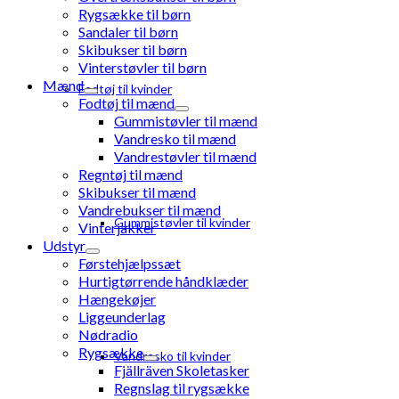
Rygsække til børn
Sandaler til børn
Skibukser til børn
Vinterstøvler til børn
Mænd
Fodtøj til kvinder
Fodtøj til mænd
Gummistøvler til mænd
Vandresko til mænd
Vandrestøvler til mænd
Regntøj til mænd
Skibukser til mænd
Vandrebukser til mænd
Gummistøvler til kvinder
Vinterjakker
Udstyr
Førstehjælpssæt
Hurtigtørrende håndklæder
Hængekøjer
Liggeunderlag
Nødradio
Rygsække
Vandresko til kvinder
Fjällräven Skoletasker
Regnslag til rygsække