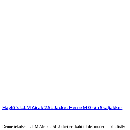
Haglöfs L.I.M Airak 2.5L Jacket Herre M Grøn Skaljakker
Denne tekniske L.I.M Airak 2.5L Jacket er skabt til det moderne friluftsliv,