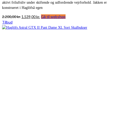
aktivt friluftsliv under skiftende og udfordrende vejrforhold. Jakken er
konstrueret i Haglöfsâ egen
Den
Den
2.200,00
kr.
1.539,00
kr.
Gå til webshop
oprindelige
aktuelle
Tilbud
pris
pris
var:
er:
2.200,00 kr..
1.539,00 kr..