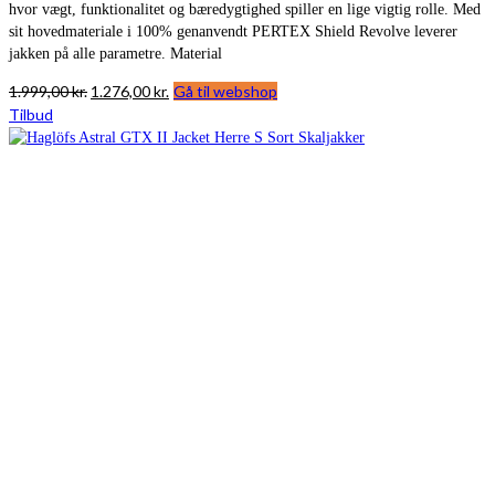
hvor vægt, funktionalitet og bæredygtighed spiller en lige vigtig rolle. Med
sit hovedmateriale i 100% genanvendt PERTEX Shield Revolve leverer
jakken på alle parametre. Material
Den
Den
1.999,00
kr.
1.276,00
kr.
Gå til webshop
oprindelige
aktuelle
Tilbud
pris
pris
var:
er:
1.999,00 kr..
1.276,00 kr..