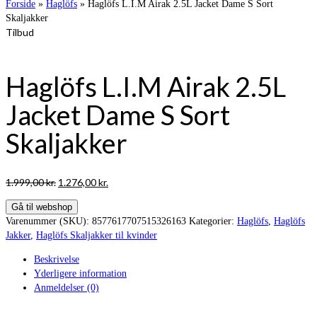
Forside
»
Haglöfs
»
Haglöfs L.I.M Airak 2.5L Jacket Dame S Sort
Skaljakker
Tilbud
Haglöfs L.I.M Airak 2.5L
Jacket Dame S Sort
Skaljakker
Den
Den
1.999,00
kr.
1.276,00
kr.
oprindelige
aktuelle
Gå til webshop
pris
pris
Varenummer (SKU):
8577617707515326163
Kategorier:
Haglöfs
,
Haglöfs
var:
er:
Jakker
,
Haglöfs Skaljakker til kvinder
1.999,00 kr..
1.276,00 kr..
Beskrivelse
Yderligere information
Anmeldelser (0)