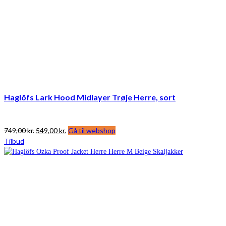
Haglöfs Lark Hood Midlayer Trøje Herre, sort
Den
Den
749,00
kr.
549,00
kr.
Gå til webshop
oprindelige
aktuelle
Tilbud
pris
pris
var:
er:
749,00 kr..
549,00 kr..