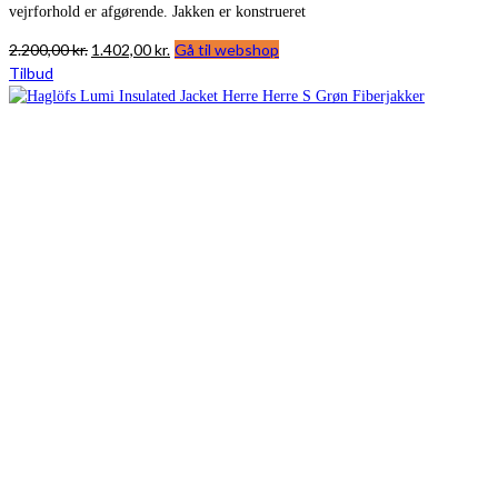
vejrforhold er afgørende. Jakken er konstrueret
Den
Den
2.200,00
kr.
1.402,00
kr.
Gå til webshop
oprindelige
aktuelle
Tilbud
pris
pris
var:
er:
2.200,00 kr..
1.402,00 kr..