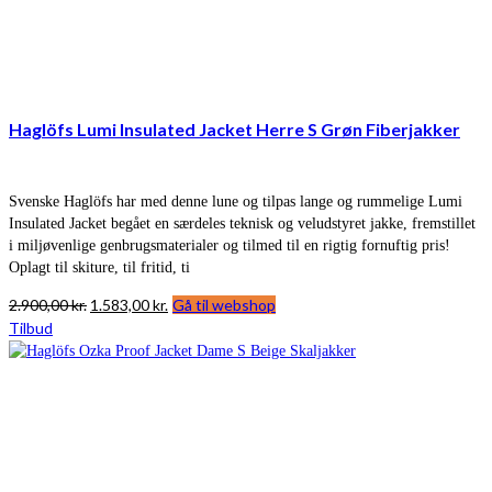
Haglöfs Lumi Insulated Jacket Herre S Grøn Fiberjakker
Svenske Haglöfs har med denne lune og tilpas lange og rummelige Lumi
Insulated Jacket begået en særdeles teknisk og veludstyret jakke, fremstillet
i miljøvenlige genbrugsmaterialer og tilmed til en rigtig fornuftig pris!
Oplagt til skiture, til fritid, ti
Den
Den
2.900,00
kr.
1.583,00
kr.
Gå til webshop
oprindelige
aktuelle
Tilbud
pris
pris
var:
er:
2.900,00 kr..
1.583,00 kr..