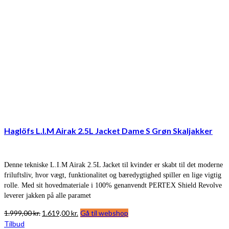
Haglöfs L.I.M Airak 2.5L Jacket Dame S Grøn Skaljakker
Denne tekniske L.I.M Airak 2.5L Jacket til kvinder er skabt til det moderne
friluftsliv, hvor vægt, funktionalitet og bæredygtighed spiller en lige vigtig
rolle. Med sit hovedmateriale i 100% genanvendt PERTEX Shield Revolve
leverer jakken på alle paramet
Den
Den
1.999,00
kr.
1.619,00
kr.
Gå til webshop
oprindelige
aktuelle
Tilbud