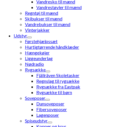
Vandresko til mænd
Vandrestøvler til mænd
Regntøj til mænd
Skibukser til mænd
Vandrebukser til mænd
Vinterjakker
Udstyr
Førstehjælpssæt
Hurtigtørrende håndklæder
Hængekøjer
Liggeunderlag
Nødradio
Rygsække
Fjällräven Skoletasker
Regnslag til rygsække
Rygsække fra Eastpak
Rygsække til børn
Soveposer
Dunsoveposer
Fibersoveposer
Lagenposer
Spiseudstyr
Kopper og krus