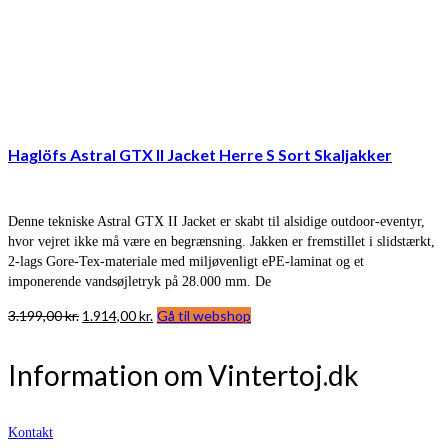
Haglöfs Astral GTX II Jacket Herre S Sort Skaljakker
Denne tekniske Astral GTX II Jacket er skabt til alsidige outdoor-eventyr,
hvor vejret ikke må være en begrænsning. Jakken er fremstillet i slidstærkt,
2-lags Gore-Tex-materiale med miljøvenligt ePE-laminat og et
imponerende vandsøjletryk på 28.000 mm. De
Den
Den
3.199,00
kr.
1.914,00
kr.
Gå til webshop
oprindelige
aktuelle
pris
pris
Information om Vintertoj.dk
var:
er:
3.199,00 kr..
1.914,00 kr..
Kontakt