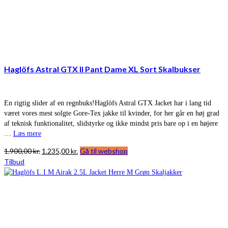
Haglöfs Astral GTX II Pant Dame XL Sort Skalbukser
En rigtig slider af en regnbuks!Haglöfs Astral GTX Jacket har i lang tid
været vores mest solgte Gore-Tex jakke til kvinder, for her går en høj grad
af teknisk funktionalitet, slidstyrke og ikke mindst pris bare op i en højere
…
Læs mere
Den
Den
1.900,00
kr.
1.235,00
kr.
Gå til webshop
oprindelige
aktuelle
Tilbud
pris
pris
var:
er:
1.900,00 kr..
1.235,00 kr..