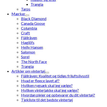
Trangia
Tarps
Mærker
Black Diamond
Canada Goose
Columbia
Craft
Fjällräven
Haglöfs
Helly Hansen
Salomon
Sorel
The North Face
Trangia
Artikler om vintertøj
Fjällräven: Kvalitet og tidløs friluftslivsstil
Hvad er fleece lavet af?
Hvilken rygsæk skal jeg vælge?
Hvilken vinterjakke skal jeg vælge?
Hvordan plejer og opbevarer du dit vintertøj?
Tjekliste til det bedste vintertøj