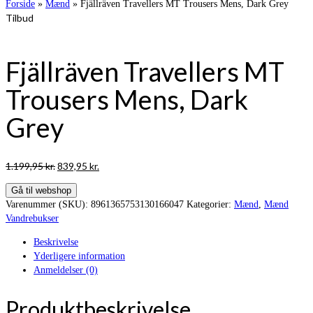
Forside
»
Mænd
»
Fjällräven Travellers MT Trousers Mens, Dark Grey
Tilbud
Fjällräven Travellers MT
Trousers Mens, Dark
Grey
Den
Den
1.199,95
kr.
839,95
kr.
oprindelige
aktuelle
Gå til webshop
pris
pris
Varenummer (SKU):
8961365753130166047
Kategorier:
Mænd
,
Mænd
var:
er:
Vandrebukser
1.199,95 kr..
839,95 kr..
Beskrivelse
Yderligere information
Anmeldelser (0)
Produktbeskrivelse