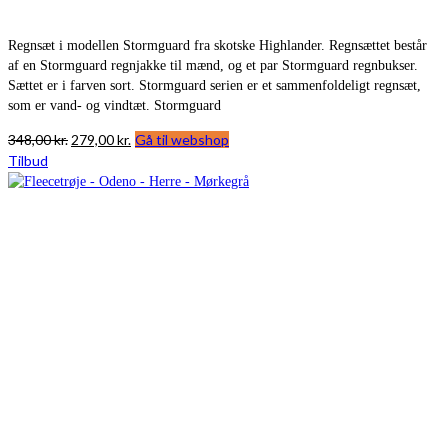
Regnsæt i modellen Stormguard fra skotske Highlander. Regnsættet består
af en Stormguard regnjakke til mænd, og et par Stormguard regnbukser.
Sættet er i farven sort. Stormguard serien er et sammenfoldeligt regnsæt,
som er vand- og vindtæt. Stormguard
Den
Den
348,00
kr.
279,00
kr.
Gå til webshop
oprindelige
aktuelle
Tilbud
pris
pris
var:
er:
348,00 kr..
279,00 kr..