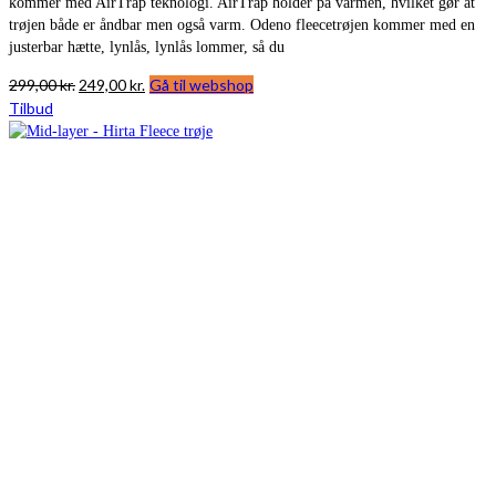
kommer med AirTrap teknologi. AirTrap holder på varmen, hvilket gør at
trøjen både er åndbar men også varm. Odeno fleecetrøjen kommer med en
justerbar hætte, lynlås, lynlås lommer, så du
Den
Den
299,00
kr.
249,00
kr.
Gå til webshop
oprindelige
aktuelle
Tilbud
pris
pris
var:
er:
299,00 kr..
249,00 kr..