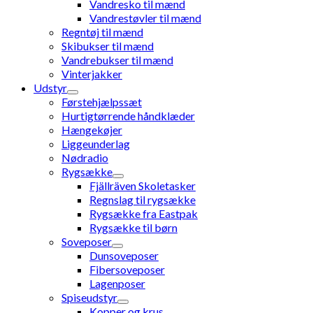
Vandresko til mænd
Vandrestøvler til mænd
Regntøj til mænd
Skibukser til mænd
Vandrebukser til mænd
Vinterjakker
Udstyr
Førstehjælpssæt
Hurtigtørrende håndklæder
Hængekøjer
Liggeunderlag
Nødradio
Rygsække
Fjällräven Skoletasker
Regnslag til rygsække
Rygsække fra Eastpak
Rygsække til børn
Soveposer
Dunsoveposer
Fibersoveposer
Lagenposer
Spiseudstyr
Kopper og krus