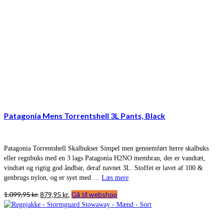
Patagonia Mens Torrentshell 3L Pants, Black
Patagonia Torrentshell Skalbukser Simpel men gennemført herre skalbuks
eller regnbuks med en 3 lags Patagonia H2NO membran, der er vandtæt,
vindtæt og rigtig god åndbar, deraf navnet 3L. Stoffet er lavet af 100 &
genbrugs nylon, og er syet med …
Læs mere
Den
Den
1.099,95
kr.
879,95
kr.
Gå til webshop
oprindelige
aktuelle
pris
pris