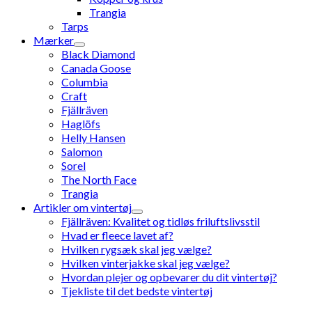
Trangia
Tarps
Mærker
Black Diamond
Canada Goose
Columbia
Craft
Fjällräven
Haglöfs
Helly Hansen
Salomon
Sorel
The North Face
Trangia
Artikler om vintertøj
Fjällräven: Kvalitet og tidløs friluftslivsstil
Hvad er fleece lavet af?
Hvilken rygsæk skal jeg vælge?
Hvilken vinterjakke skal jeg vælge?
Hvordan plejer og opbevarer du dit vintertøj?
Tjekliste til det bedste vintertøj