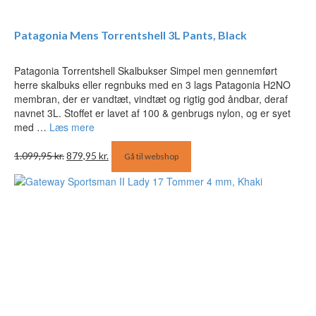
Patagonia Mens Torrentshell 3L Pants, Black
Patagonia Torrentshell Skalbukser Simpel men gennemført
herre skalbuks eller regnbuks med en 3 lags Patagonia H2NO
membran, der er vandtæt, vindtæt og rigtig god åndbar, deraf
navnet 3L. Stoffet er lavet af 100 & genbrugs nylon, og er syet
med …
Læs mere
Den
Den
1.099,95
kr.
879,95
kr.
Gå til webshop
oprindelige
aktuelle
pris
pris
var:
er:
1.099,95 kr..
879,95 kr..