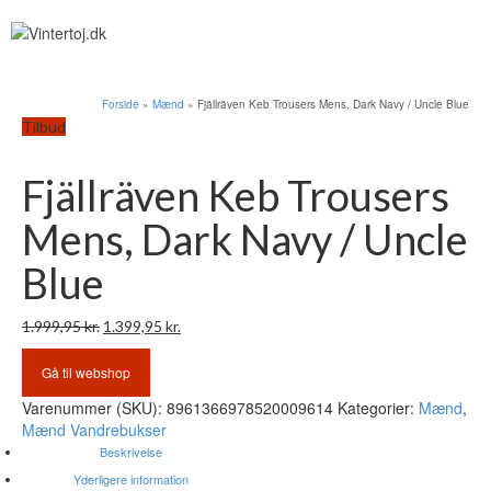
Forside
»
Mænd
»
Fjällräven Keb Trousers Mens, Dark Navy / Uncle Blue
Tilbud
Fjällräven Keb Trousers
Mens, Dark Navy / Uncle
Blue
Den
Den
1.999,95
kr.
1.399,95
kr.
oprindelige
aktuelle
pris
pris
Gå til webshop
var:
er:
Varenummer (SKU):
8961366978520009614
Kategorier:
Mænd
,
1.999,95 kr..
1.399,95 kr..
Mænd Vandrebukser
Beskrivelse
Yderligere information