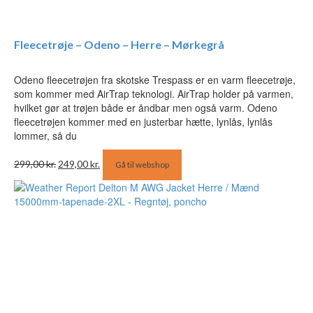
Fleecetrøje – Odeno – Herre – Mørkegrå
Odeno fleecetrøjen fra skotske Trespass er en varm fleecetrøje,
som kommer med AirTrap teknologi. AirTrap holder på varmen,
hvilket gør at trøjen både er åndbar men også varm. Odeno
fleecetrøjen kommer med en justerbar hætte, lynlås, lynlås
lommer, så du
Den
Den
299,00
kr.
249,00
kr.
Gå til webshop
oprindelige
aktuelle
pris
pris
var:
er:
299,00 kr..
249,00 kr..