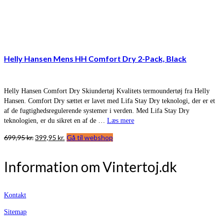
Helly Hansen Mens HH Comfort Dry 2-Pack, Black
Helly Hansen Comfort Dry Skiundertøj Kvalitets termoundertøj fra Helly
Hansen. Comfort Dry sættet er lavet med Lifa Stay Dry teknologi, der er et
af de fugtighedsregulerende systemer i verden. Med Lifa Stay Dry
teknologien, er du sikret en af de …
Læs mere
Den
Den
699,95
kr.
399,95
kr.
Gå til webshop
oprindelige
aktuelle
pris
pris
Information om Vintertoj.dk
var:
er:
699,95 kr..
399,95 kr..
Kontakt
Sitemap