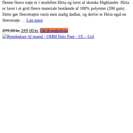
Denne fleece trøje er i modellen Hirta og lavet af skotske Highlander. Hirta
er lavet i et grid fleece materiale bestående af 100% polyester (200 gsm).
Dette gør fleecetrøjen varm men stadig åndbar, og derfor er Hirta også en
fleecetrøje …
Læs mere
Den
Den
299,00
kr.
249,00
kr.
Gå til webshop
oprindelige
aktuelle
pris
pris
var:
er:
299,00 kr..
249,00 kr..