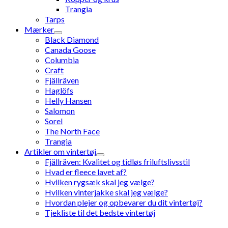
Trangia
Tarps
Mærker
Black Diamond
Canada Goose
Columbia
Craft
Fjällräven
Haglöfs
Helly Hansen
Salomon
Sorel
The North Face
Trangia
Artikler om vintertøj
Fjällräven: Kvalitet og tidløs friluftslivsstil
Hvad er fleece lavet af?
Hvilken rygsæk skal jeg vælge?
Hvilken vinterjakke skal jeg vælge?
Hvordan plejer og opbevarer du dit vintertøj?
Tjekliste til det bedste vintertøj