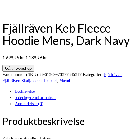
Fjällräven Keb Fleece
Hoodie Mens, Dark Navy
Den
Den
1.699,95
kr.
1.189,96
kr.
oprindelige
aktuelle
Gå til webshop
pris
pris
Varenummer (SKU):
8961369973377845317
Kategorier:
Fjällräven
,
var:
er:
Fjällräven Skaljakker til mænd
,
Mænd
1.699,95 kr..
1.189,96 kr..
Beskrivelse
Yderligere information
Anmeldelser (0)
Produktbeskrivelse
Keb Fleece Hoodie til Herre