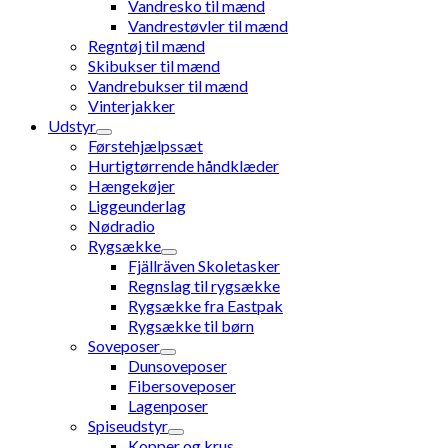
Vandresko til mænd
Vandrestøvler til mænd
Regntøj til mænd
Skibukser til mænd
Vandrebukser til mænd
Vinterjakker
Udstyr
Førstehjælpssæt
Hurtigtørrende håndklæder
Hængekøjer
Liggeunderlag
Nødradio
Rygsække
Fjällräven Skoletasker
Regnslag til rygsække
Rygsække fra Eastpak
Rygsække til børn
Soveposer
Dunsoveposer
Fibersoveposer
Lagenposer
Spiseudstyr
Kopper og krus