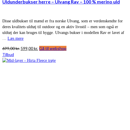
Uldunderbukser herre – Ulvang Rav – 100 % merino uld
Disse uldbukser til mænd er fra norske Ulvang, som er verdenskendte for
deres kvalitets uldtøj til outdoor og en aktiv livsstil – men som også er
uldtøj der kan bruges til hygge. Ulvangs bukser i modellen Rav er lavet af
…
Læs mere
Den
Den
699,00
kr.
599,00
kr.
Gå til webshop
oprindelige
aktuelle
Tilbud
pris
pris
var:
er:
699,00 kr..
599,00 kr..