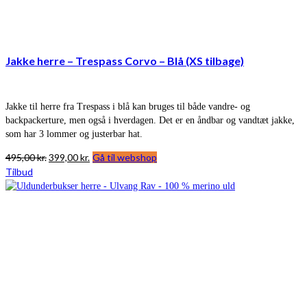
Jakke herre – Trespass Corvo – Blå (XS tilbage)
Jakke til herre fra Trespass i blå kan bruges til både vandre- og
backpackerture, men også i hverdagen. Det er en åndbar og vandtæt jakke,
som har 3 lommer og justerbar hat.
Den
Den
495,00
kr.
399,00
kr.
Gå til webshop
oprindelige
aktuelle
Tilbud
pris
pris
var:
er:
495,00 kr..
399,00 kr..