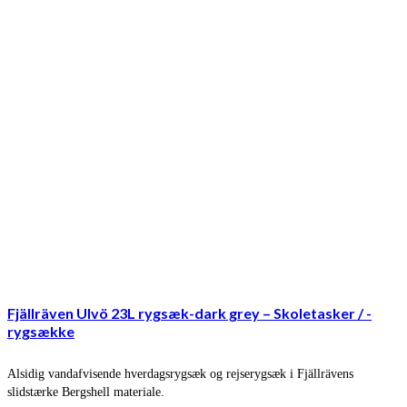
Fjällräven Ulvö 23L rygsæk-dark grey – Skoletasker / -
rygsække
Alsidig vandafvisende hverdagsrygsæk og rejserygsæk i Fjällrävens
slidstærke Bergshell materiale.