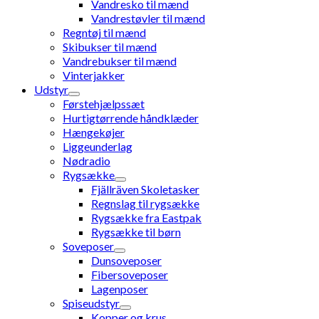
Vandresko til mænd
Vandrestøvler til mænd
Regntøj til mænd
Skibukser til mænd
Vandrebukser til mænd
Vinterjakker
Udstyr
Førstehjælpssæt
Hurtigtørrende håndklæder
Hængekøjer
Liggeunderlag
Nødradio
Rygsække
Fjällräven Skoletasker
Regnslag til rygsække
Rygsække fra Eastpak
Rygsække til børn
Soveposer
Dunsoveposer
Fibersoveposer
Lagenposer
Spiseudstyr
Kopper og krus