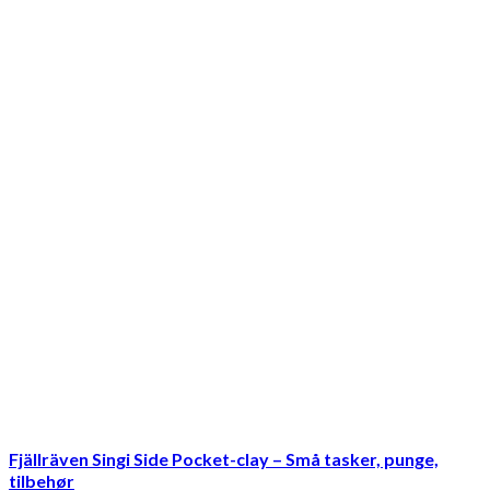
Fjällräven Singi Side Pocket-clay – Små tasker, punge,
tilbehør