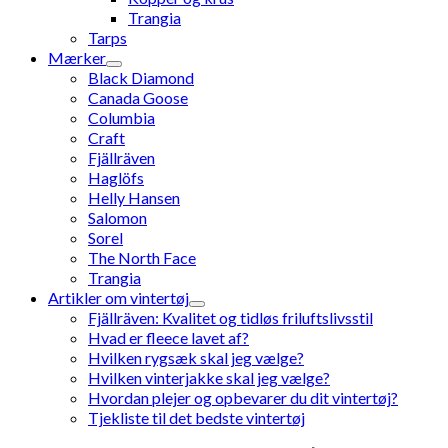
Trangia
Tarps
Mærker
Black Diamond
Canada Goose
Columbia
Craft
Fjällräven
Haglöfs
Helly Hansen
Salomon
Sorel
The North Face
Trangia
Artikler om vintertøj
Fjällräven: Kvalitet og tidløs friluftslivsstil
Hvad er fleece lavet af?
Hvilken rygsæk skal jeg vælge?
Hvilken vinterjakke skal jeg vælge?
Hvordan plejer og opbevarer du dit vintertøj?
Tjekliste til det bedste vintertøj