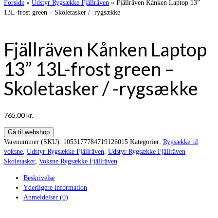
Forside
»
Udstyr Rygsække Fjällräven
»
Fjällräven Kånken Laptop 13”
13L-frost green – Skoletasker / -rygsække
Fjällräven Kånken Laptop
13” 13L-frost green –
Skoletasker / -rygsække
765,00
kr.
Gå til webshop
Varenummer (SKU):
1053177784719126015
Kategorier:
Rygsække til
voksne
,
Udstyr Rygsække Fjällräven
,
Udstyr Rygsække Fjällräven
Skoletasker
,
Voksne Rygsække Fjällräven
Beskrivelse
Yderligere information
Anmeldelser (0)