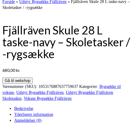
Forside
»
Udstyr Rygsække Fjällräven
»
Fjällräven Skule 28 L taske-navy –
Skoletasker / -rygsække
Fjällräven Skule 28 L
taske-navy – Skoletasker /
-rygsække
680,00
kr.
Gå til webshop
Varenummer (SKU):
1053176887637759637
Kategorier:
Rygsække til
voksne
,
Udstyr Rygsække Fjällräven
,
Udstyr Rygsække Fjällräven
Skoletasker
,
Voksne Rygsække Fjällräven
Beskrivelse
Yderligere information
Anmeldelser (0)