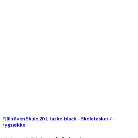
Fjällräven Skule 20 L taske-black – Skoletasker / -
rygsække