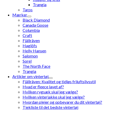
Trangia
Tarps
Mærker
Black Diamond
Canada Goose
Columbia
Craft
Fjällräven
Haglöfs
Helly Hansen
Salomon
Sorel
The North Face
Trangia
Artikler om vintertøj
Fjällräven: Kvalitet og tidløs friluftslivsstil
Hvad er fleece lavet af?
Hvilken rygsæk skal jeg vælge?
Hvilken vinterjakke skal jeg vælge?
Hvordan plejer og opbevarer du dit vintertøj?
Tjekliste til det bedste vintertøj