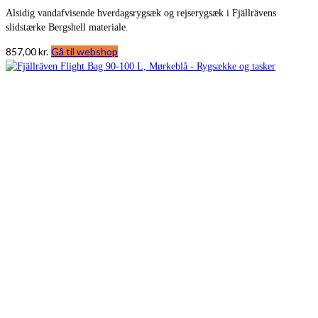
Alsidig vandafvisende hverdagsrygsæk og rejserygsæk i Fjällrävens
slidstærke Bergshell materiale.
857,00
kr.
Gå til webshop