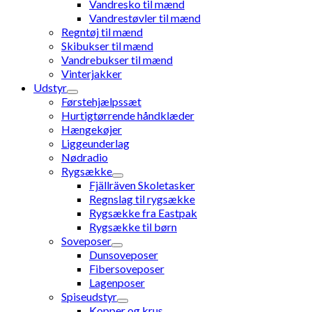
Vandresko til mænd
Vandrestøvler til mænd
Regntøj til mænd
Skibukser til mænd
Vandrebukser til mænd
Vinterjakker
Udstyr
Førstehjælpssæt
Hurtigtørrende håndklæder
Hængekøjer
Liggeunderlag
Nødradio
Rygsække
Fjällräven Skoletasker
Regnslag til rygsække
Rygsække fra Eastpak
Rygsække til børn
Soveposer
Dunsoveposer
Fibersoveposer
Lagenposer
Spiseudstyr
Kopper og krus