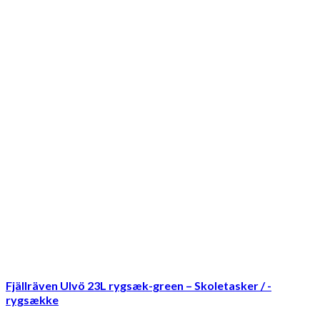
Fjällräven Ulvö 23L rygsæk-green – Skoletasker / -
rygsække