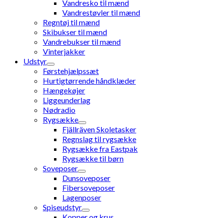
Vandresko til mænd
Vandrestøvler til mænd
Regntøj til mænd
Skibukser til mænd
Vandrebukser til mænd
Vinterjakker
Udstyr
Førstehjælpssæt
Hurtigtørrende håndklæder
Hængekøjer
Liggeunderlag
Nødradio
Rygsække
Fjällräven Skoletasker
Regnslag til rygsække
Rygsække fra Eastpak
Rygsække til børn
Soveposer
Dunsoveposer
Fibersoveposer
Lagenposer
Spiseudstyr
Kopper og krus