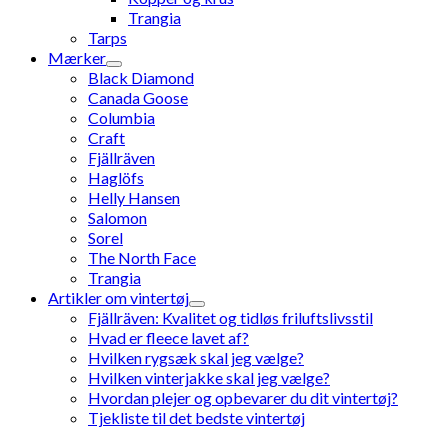
Trangia
Tarps
Mærker
Black Diamond
Canada Goose
Columbia
Craft
Fjällräven
Haglöfs
Helly Hansen
Salomon
Sorel
The North Face
Trangia
Artikler om vintertøj
Fjällräven: Kvalitet og tidløs friluftslivsstil
Hvad er fleece lavet af?
Hvilken rygsæk skal jeg vælge?
Hvilken vinterjakke skal jeg vælge?
Hvordan plejer og opbevarer du dit vintertøj?
Tjekliste til det bedste vintertøj