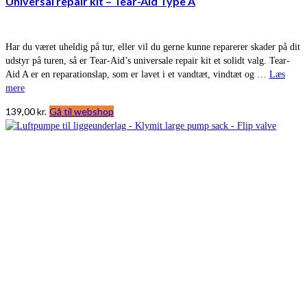
Universal repair kit – Tear-Aid Type A
Har du været uheldig på tur, eller vil du gerne kunne reparerer skader på dit
udstyr på turen, så er Tear-Aid’s universale repair kit et solidt valg. Tear-
Aid A er en reparationslap, som er lavet i et vandtæt, vindtæt og …
Læs
mere
139,00
kr.
Gå til webshop