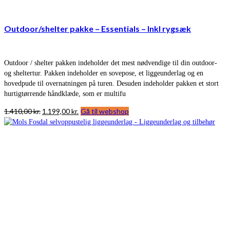
Outdoor/shelter pakke – Essentials – Inkl rygsæk
Outdoor / shelter pakken indeholder det mest nødvendige til din outdoor-
og sheltertur. Pakken indeholder en sovepose, et liggeunderlag og en
hovedpude til overnatningen på turen. Desuden indeholder pakken et stort
hurtigtørrende håndklæde, som er multifu
Den
Den
1.410,00
kr.
1.199,00
kr.
Gå til webshop
oprindelige
aktuelle
pris
pris
var:
er:
1.410,00 kr..
1.199,00 kr..