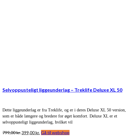
Selvoppusteligt liggeunderlag – Treklife Deluxe XL 50
Dette liggeunderlag er fra Treklife, og er i deres Deluxe XL 50 version,
som er både længere og bredere for øget komfort. Deluxe XL er et
selvoppusteligt liggeunderlag, hvilket vil
Den
Den
799,00
kr.
399,00
kr.
Gå til webshop