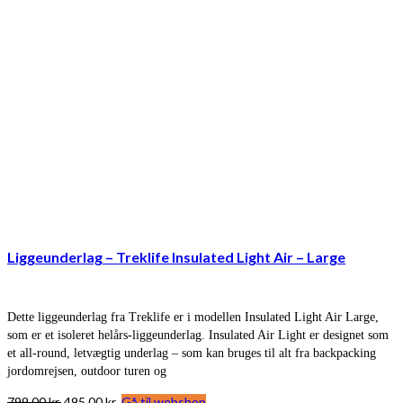
Liggeunderlag – Treklife Insulated Light Air – Large
Dette liggeunderlag fra Treklife er i modellen Insulated Light Air Large,
som er et isoleret helårs-liggeunderlag. Insulated Air Light er designet som
et all-round, letvægtig underlag – som kan bruges til alt fra backpacking
jordomrejsen, outdoor turen og
Den
Den
799,00
kr.
495,00
kr.
Gå til webshop