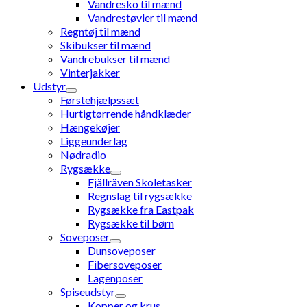
Vandresko til mænd
Vandrestøvler til mænd
Regntøj til mænd
Skibukser til mænd
Vandrebukser til mænd
Vinterjakker
Udstyr
Førstehjælpssæt
Hurtigtørrende håndklæder
Hængekøjer
Liggeunderlag
Nødradio
Rygsække
Fjällräven Skoletasker
Regnslag til rygsække
Rygsække fra Eastpak
Rygsække til børn
Soveposer
Dunsoveposer
Fibersoveposer
Lagenposer
Spiseudstyr
Kopper og krus