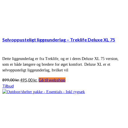
Selvoppusteligt liggeunderlag – Treklife Deluxe XL 75
Dette liggeunderlag er fra Treklife, og er i deres Deluxe XL 75 version,
som er både længere og bredere for øget komfort. Deluxe XL er et
selvoppusteligt liggeunderlag, hvilket vil
Den
Den
899,00
kr.
495,00
kr.
Gå til webshop
oprindelige
aktuelle
Tilbud
pris
pris
var:
er:
899,00 kr..
495,00 kr..