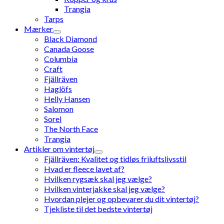
Trangia
Tarps
Mærker
Black Diamond
Canada Goose
Columbia
Craft
Fjällräven
Haglöfs
Helly Hansen
Salomon
Sorel
The North Face
Trangia
Artikler om vintertøj
Fjällräven: Kvalitet og tidløs friluftslivsstil
Hvad er fleece lavet af?
Hvilken rygsæk skal jeg vælge?
Hvilken vinterjakke skal jeg vælge?
Hvordan plejer og opbevarer du dit vintertøj?
Tjekliste til det bedste vintertøj