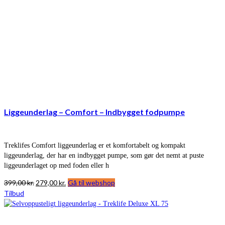
Liggeunderlag – Comfort – Indbygget fodpumpe
Treklifes Comfort liggeunderlag er et komfortabelt og kompakt
liggeunderlag, der har en indbygget pumpe, som gør det nemt at puste
liggeunderlaget op med foden eller h
Den
Den
399,00
kr.
279,00
kr.
Gå til webshop
oprindelige
aktuelle
Tilbud
pris
pris
var:
er:
399,00 kr..
279,00 kr..