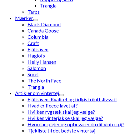
Trangia
Tarps
Mærker
Black Diamond
Canada Goose
Columbia
Craft
Fjällräven
Haglöfs
Helly Hansen
Salomon
Sorel
The North Face
Trangia
Artikler om vintertøj
Fjällräven: Kvalitet og tidløs friluftslivsstil
Hvad er fleece lavet af?
Hvilken rygsæk skal jeg vælge?
Hvilken vinterjakke skal jeg vælge?
Hvordan plejer og opbevarer du dit vintertøj?
Tjekliste til det bedste vintertøj