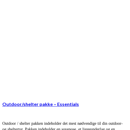
Outdoor/shelter pakke – Essentials
Outdoor / shelter pakken indeholder det mest nødvendige til din outdoor-
og sheltertur. Pakken indeholder en sovepose, et liggeunderlag og en