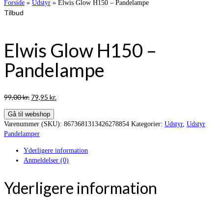
Forside
»
Udstyr
»
Elwis Glow H150 – Pandelampe
Tilbud
Elwis Glow H150 –
Pandelampe
Den
Den
99,00
kr.
79,95
kr.
oprindelige
aktuelle
Gå til webshop
pris
pris
Varenummer (SKU):
8673681313426278854
Kategorier:
Udstyr
,
Udstyr
var:
er:
Pandelamper
99,00 kr..
79,95 kr..
Yderligere information
Anmeldelser (0)
Yderligere information