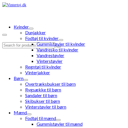
Kvinder
Dunjakker
Fodtøj til kvinder
Gummistøvler til kvinder
Search
Vandresko til kvinder
for:
Vandrestøvler
Vinterstøvler
Regntøj til kvinder
Vinterjakker
Børn
Overtræksbukser til børn
Rygsække til børn
Sandaler til børn
Skibukser til børn
Vinterstøvler til børn
Mænd
Fodtøj til mænd
Gummistøvler til mænd