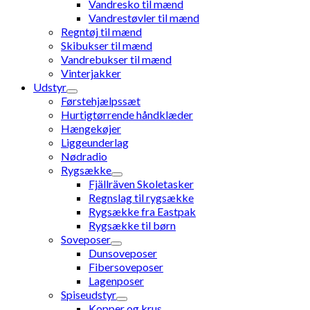
Vandresko til mænd
Vandrestøvler til mænd
Regntøj til mænd
Skibukser til mænd
Vandrebukser til mænd
Vinterjakker
Udstyr
Førstehjælpssæt
Hurtigtørrende håndklæder
Hængekøjer
Liggeunderlag
Nødradio
Rygsække
Fjällräven Skoletasker
Regnslag til rygsække
Rygsække fra Eastpak
Rygsække til børn
Soveposer
Dunsoveposer
Fibersoveposer
Lagenposer
Spiseudstyr
Kopper og krus