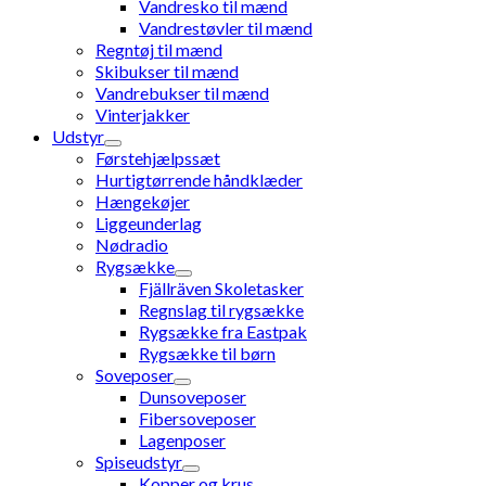
Vandresko til mænd
Vandrestøvler til mænd
Regntøj til mænd
Skibukser til mænd
Vandrebukser til mænd
Vinterjakker
Udstyr
Førstehjælpssæt
Hurtigtørrende håndklæder
Hængekøjer
Liggeunderlag
Nødradio
Rygsække
Fjällräven Skoletasker
Regnslag til rygsække
Rygsække fra Eastpak
Rygsække til børn
Soveposer
Dunsoveposer
Fibersoveposer
Lagenposer
Spiseudstyr
Kopper og krus