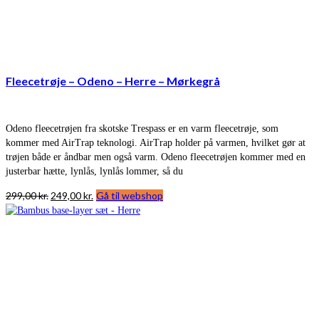
Fleecetrøje – Odeno – Herre – Mørkegrå
Odeno fleecetrøjen fra skotske Trespass er en varm fleecetrøje, som
kommer med AirTrap teknologi. AirTrap holder på varmen, hvilket gør at
trøjen både er åndbar men også varm. Odeno fleecetrøjen kommer med en
justerbar hætte, lynlås, lynlås lommer, så du
Den
Den
299,00
kr.
249,00
kr.
Gå til webshop
oprindelige
aktuelle
pris
pris
var:
er:
299,00 kr..
249,00 kr..