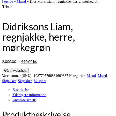
Forside
»
Mænd
»
Didriksons Liam, regnjakke, herre, mørkegrøn
Tilbud
Didriksons Liam,
regnjakke, herre,
mørkegrøn
Den
Den
2.000,00
kr.
940,00
kr.
oprindelige
aktuelle
Gå til webshop
pris
pris
Varenummer (SKU):
1087795766834669337
Kategorier:
Mænd
,
Mænd
var:
er:
Skijakker
,
Skijakker
,
Skisport
2.000,00 kr..
940,00 kr..
Beskrivelse
Yderligere information
Anmeldelser (0)
Produktbeskrivelse