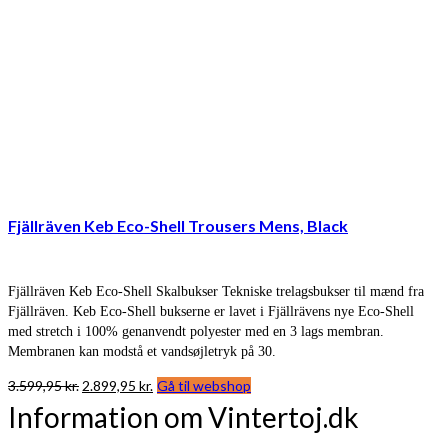
Fjällräven Keb Eco-Shell Trousers Mens, Black
Fjällräven Keb Eco-Shell Skalbukser Tekniske trelagsbukser til mænd fra
Fjällräven. Keb Eco-Shell bukserne er lavet i Fjällrävens nye Eco-Shell
med stretch i 100% genanvendt polyester med en 3 lags membran.
Membranen kan modstå et vandsøjletryk på 30.
Den
Den
3.599,95
kr.
2.899,95
kr.
Gå til webshop
oprindelige
aktuelle
Information om Vintertoj.dk
pris
pris
var:
er: