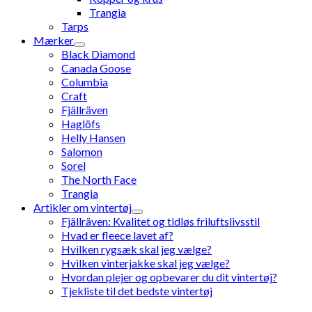
Trangia
Tarps
Mærker
Black Diamond
Canada Goose
Columbia
Craft
Fjällräven
Haglöfs
Helly Hansen
Salomon
Sorel
The North Face
Trangia
Artikler om vintertøj
Fjällräven: Kvalitet og tidløs friluftslivsstil
Hvad er fleece lavet af?
Hvilken rygsæk skal jeg vælge?
Hvilken vinterjakke skal jeg vælge?
Hvordan plejer og opbevarer du dit vintertøj?
Tjekliste til det bedste vintertøj