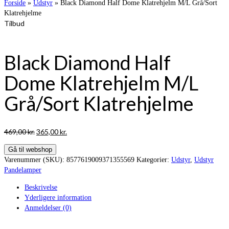
Forside
»
Udstyr
»
Black Diamond Half Dome Klatrehjelm M/L Grå/Sort
Klatrehjelme
Tilbud
Black Diamond Half
Dome Klatrehjelm M/L
Grå/Sort Klatrehjelme
Den
Den
469,00
kr.
365,00
kr.
oprindelige
aktuelle
Gå til webshop
pris
pris
Varenummer (SKU):
8577619009371355569
Kategorier:
Udstyr
,
Udstyr
var:
er:
Pandelamper
469,00 kr..
365,00 kr..
Beskrivelse
Yderligere information
Anmeldelser (0)