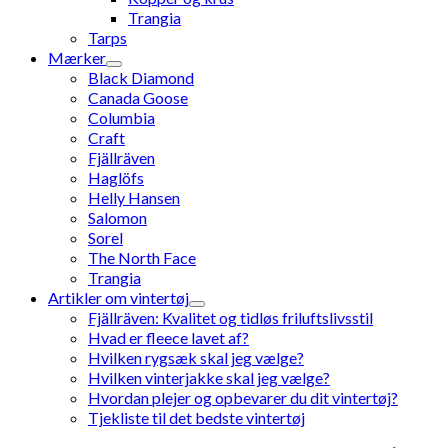
Trangia
Tarps
Mærker
Black Diamond
Canada Goose
Columbia
Craft
Fjällräven
Haglöfs
Helly Hansen
Salomon
Sorel
The North Face
Trangia
Artikler om vintertøj
Fjällräven: Kvalitet og tidløs friluftslivsstil
Hvad er fleece lavet af?
Hvilken rygsæk skal jeg vælge?
Hvilken vinterjakke skal jeg vælge?
Hvordan plejer og opbevarer du dit vintertøj?
Tjekliste til det bedste vintertøj