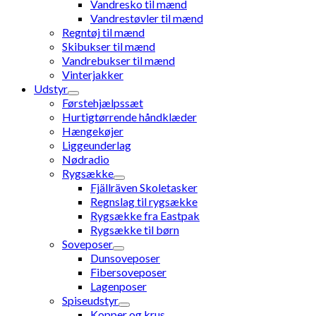
Vandresko til mænd
Vandrestøvler til mænd
Regntøj til mænd
Skibukser til mænd
Vandrebukser til mænd
Vinterjakker
Udstyr
Førstehjælpssæt
Hurtigtørrende håndklæder
Hængekøjer
Liggeunderlag
Nødradio
Rygsække
Fjällräven Skoletasker
Regnslag til rygsække
Rygsække fra Eastpak
Rygsække til børn
Soveposer
Dunsoveposer
Fibersoveposer
Lagenposer
Spiseudstyr
Kopper og krus