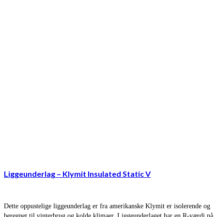
Liggeunderlag – Klymit Insulated Static V
Dette oppustelige liggeunderlag er fra amerikanske Klymit er isolerende og
beregnet til vinterbrug og kolde klimaer. Liggeunderlaget har en R-værdi på