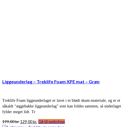
Liggeunderlag – Treklife Foam XPE mat – Grøn
Treklife Foam liggeunderlaget er lavet i et blødt skum-materiale, og er et
såkaldt “æggebakke liggeunderlag” som kan foldes sammen, så underlaget
fylder meget lidt. Tr
Den
Den
199,00
kr.
129,00
kr.
Gå til webshop
oprindelige
aktuelle