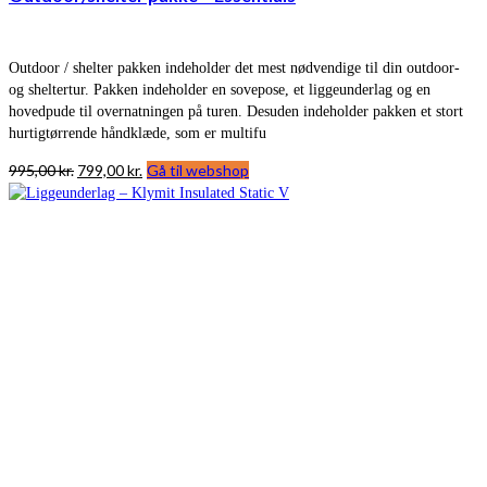
Outdoor / shelter pakken indeholder det mest nødvendige til din outdoor-
og sheltertur. Pakken indeholder en sovepose, et liggeunderlag og en
hovedpude til overnatningen på turen. Desuden indeholder pakken et stort
hurtigtørrende håndklæde, som er multifu
Den
Den
995,00
kr.
799,00
kr.
Gå til webshop
oprindelige
aktuelle
pris
pris
var:
er:
995,00 kr..
799,00 kr..