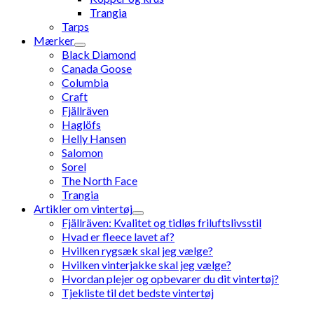
Trangia
Tarps
Mærker
Black Diamond
Canada Goose
Columbia
Craft
Fjällräven
Haglöfs
Helly Hansen
Salomon
Sorel
The North Face
Trangia
Artikler om vintertøj
Fjällräven: Kvalitet og tidløs friluftslivsstil
Hvad er fleece lavet af?
Hvilken rygsæk skal jeg vælge?
Hvilken vinterjakke skal jeg vælge?
Hvordan plejer og opbevarer du dit vintertøj?
Tjekliste til det bedste vintertøj