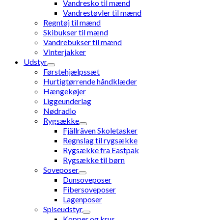
Vandresko til mænd
Vandrestøvler til mænd
Regntøj til mænd
Skibukser til mænd
Vandrebukser til mænd
Vinterjakker
Udstyr
Førstehjælpssæt
Hurtigtørrende håndklæder
Hængekøjer
Liggeunderlag
Nødradio
Rygsække
Fjällräven Skoletasker
Regnslag til rygsække
Rygsække fra Eastpak
Rygsække til børn
Soveposer
Dunsoveposer
Fibersoveposer
Lagenposer
Spiseudstyr
Kopper og krus