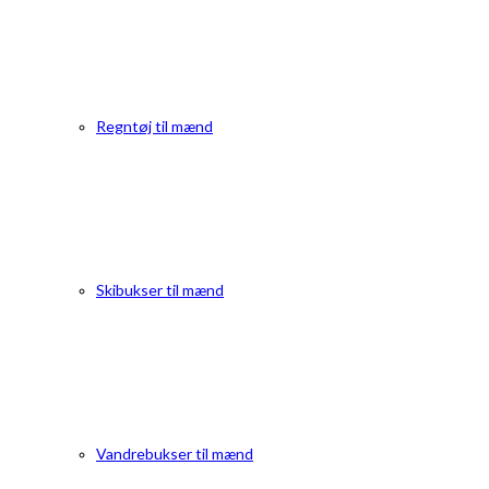
Regntøj til mænd
Skibukser til mænd
Vandrebukser til mænd