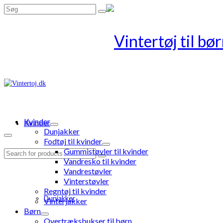
Search
for:
Kvinder
Kvinder
Dunjakker
Fodtøj til kvinder
Gummistøvler til kvinder
Search
Vandresko til kvinder
for:
Vandrestøvler
Vinterstøvler
Regntøj til kvinder
Dunjakker
Vinterjakker
Børn
Overtræksbukser til børn