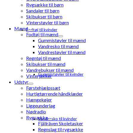
Rygsække til børn
Sandaler til børn
Skibukser til børn
Vinterstøvler til børn
Mænd
Fodtøj til kvinder
Fodtøj til mænd
Gummistøvler til mænd
Vandresko til mænd
Vandrestøvler til mænd
Regntøj til mænd
Skibukser til mænd
Vandrebukser til mænd
Gummistøvler til kvinder
Vinterjakker
Udstyr
Førstehjælpssæt
Hurtigtørrende håndklæder
Hængekøjer
Liggeunderlag
Nødradio
Rygsække
Vandresko til kvinder
Fjällräven Skoletasker
Regnslag til rygsække