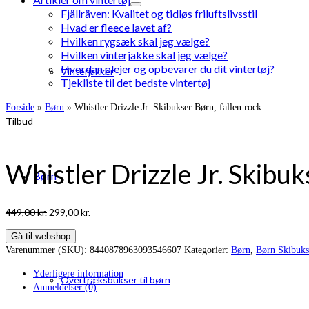
Fjällräven: Kvalitet og tidløs friluftslivsstil
Hvad er fleece lavet af?
Hvilken rygsæk skal jeg vælge?
Hvilken vinterjakke skal jeg vælge?
Hvordan plejer og opbevarer du dit vintertøj?
Vinterjakker
Tjekliste til det bedste vintertøj
Forside
»
Børn
»
Whistler Drizzle Jr. Skibukser Børn, fallen rock
Tilbud
Whistler Drizzle Jr. Skibuk
Børn
Den
Den
449,00
kr.
299,00
kr.
oprindelige
aktuelle
Gå til webshop
pris
pris
Varenummer (SKU):
8440878963093546607
Kategorier:
Børn
,
Børn Skibuks
var:
er:
449,00 kr..
299,00 kr..
Yderligere information
Overtræksbukser til børn
Anmeldelser (0)