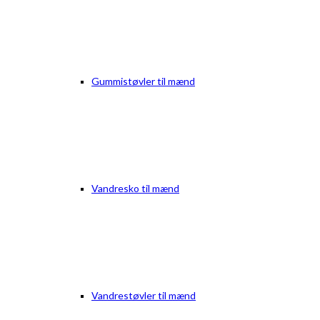
Gummistøvler til mænd
Vandresko til mænd
Vandrestøvler til mænd