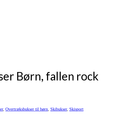
ser Børn, fallen rock
er
,
Overtræksbukser til børn
,
Skibukser
,
Skisport