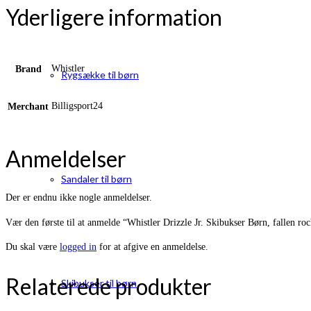
Yderligere information
Whistler
Brand
Rygsække til børn
Billigsport24
Merchant
Anmeldelser
Sandaler til børn
Der er endnu ikke nogle anmeldelser.
Vær den første til at anmelde “Whistler Drizzle Jr. Skibukser Børn, fallen ro
Du skal være
logged in
for at afgive en anmeldelse.
Relaterede produkter
Skibukser til børn