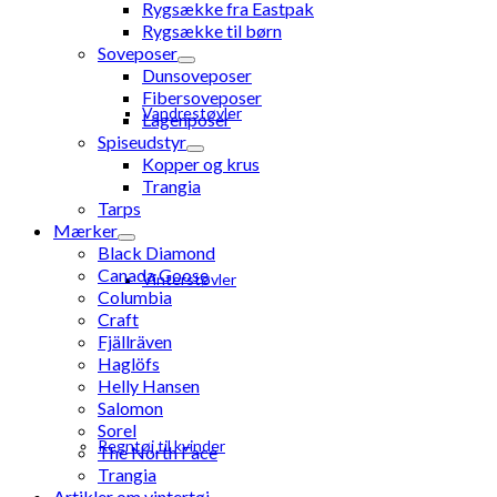
Rygsække fra Eastpak
Rygsække til børn
Soveposer
Dunsoveposer
Fibersoveposer
Vandrestøvler
Lagenposer
Spiseudstyr
Kopper og krus
Trangia
Tarps
Mærker
Black Diamond
Canada Goose
Vinterstøvler
Columbia
Craft
Fjällräven
Haglöfs
Helly Hansen
Salomon
Sorel
Regntøj til kvinder
The North Face
Trangia
Artikler om vintertøj