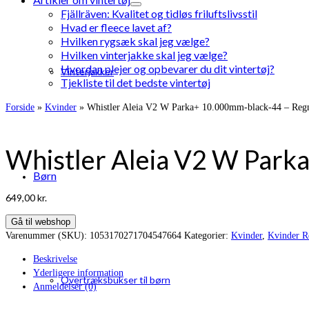
Fjällräven: Kvalitet og tidløs friluftslivsstil
Hvad er fleece lavet af?
Hvilken rygsæk skal jeg vælge?
Hvilken vinterjakke skal jeg vælge?
Hvordan plejer og opbevarer du dit vintertøj?
Vinterjakker
Tjekliste til det bedste vintertøj
Forside
»
Kvinder
»
Whistler Aleia V2 W Parka+ 10.000mm-black-44 – Regn
Whistler Aleia V2 W Park
Børn
649,00
kr.
Gå til webshop
Varenummer (SKU):
1053170271704547664
Kategorier:
Kvinder
,
Kvinder R
Beskrivelse
Yderligere information
Overtræksbukser til børn
Anmeldelser (0)