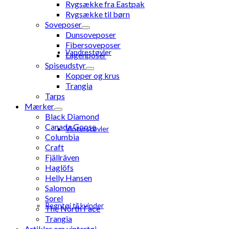
Rygsække fra Eastpak
Rygsække til børn
Soveposer
Dunsoveposer
Fibersoveposer
Vandrestøvler
Lagenposer
Spiseudstyr
Kopper og krus
Trangia
Tarps
Mærker
Black Diamond
Canada Goose
Vinterstøvler
Columbia
Craft
Fjällräven
Haglöfs
Helly Hansen
Salomon
Sorel
Regntøj til kvinder
The North Face
Trangia
Artikler om vintertøj