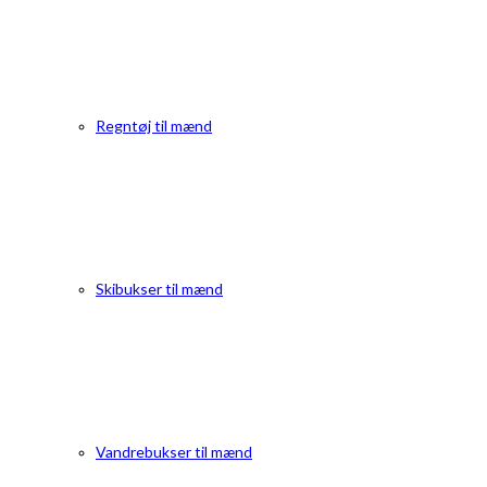
Regntøj til mænd
Skibukser til mænd
Vandrebukser til mænd