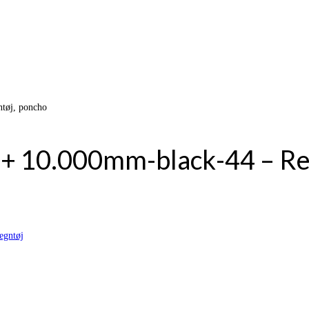
tøj, poncho
a+ 10.000mm-black-44 – Re
egntøj