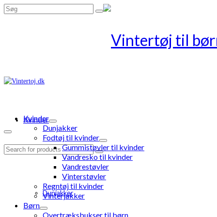
Search
for:
Kvinder
Kvinder
Dunjakker
Fodtøj til kvinder
Gummistøvler til kvinder
Search
Vandresko til kvinder
for:
Vandrestøvler
Vinterstøvler
Regntøj til kvinder
Dunjakker
Vinterjakker
Børn
Overtræksbukser til børn