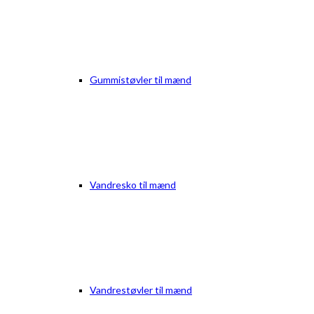
Gummistøvler til mænd
Vandresko til mænd
Vandrestøvler til mænd