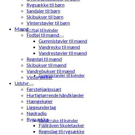
Rygsække til børn
Sandaler til børn
Skibukser til børn
Vinterstøvler til børn
Mænd
Fodtøj til kvinder
Fodtøj til mænd
Gummistøvler til mænd
Vandresko til mænd
Vandrestøvler til mænd
Regntøj til mænd
Skibukser til mænd
Vandrebukser til mænd
Gummistøvler til kvinder
Vinterjakker
Udstyr
Førstehjælpssæt
Hurtigtørrende håndklæder
Hængekøjer
Liggeunderlag
Nødradio
Rygsække
Vandresko til kvinder
Fjällräven Skoletasker
Regnslag til rygsække