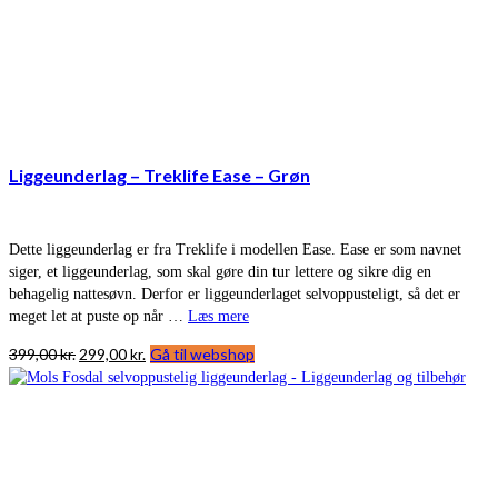
Liggeunderlag – Treklife Ease – Grøn
Dette liggeunderlag er fra Treklife i modellen Ease. Ease er som navnet
siger, et liggeunderlag, som skal gøre din tur lettere og sikre dig en
behagelig nattesøvn. Derfor er liggeunderlaget selvoppusteligt, så det er
meget let at puste op når …
Læs mere
Den
Den
399,00
kr.
299,00
kr.
Gå til webshop
oprindelige
aktuelle
pris
pris
var:
er:
399,00 kr..
299,00 kr..