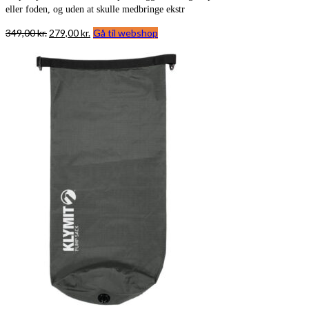
eller foden, og uden at skulle medbringe ekstr
Den
Den
349,00
kr.
279,00
kr.
Gå til webshop
oprindelige
aktuelle
pris
pris
var:
er:
349,00 kr..
279,00 kr..