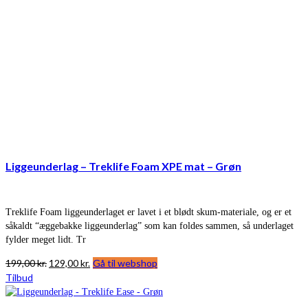
Liggeunderlag – Treklife Foam XPE mat – Grøn
Treklife Foam liggeunderlaget er lavet i et blødt skum-materiale, og er et
såkaldt “æggebakke liggeunderlag” som kan foldes sammen, så underlaget
fylder meget lidt. Tr
Den
Den
199,00
kr.
129,00
kr.
Gå til webshop
oprindelige
aktuelle
Tilbud
pris
pris
var:
er: