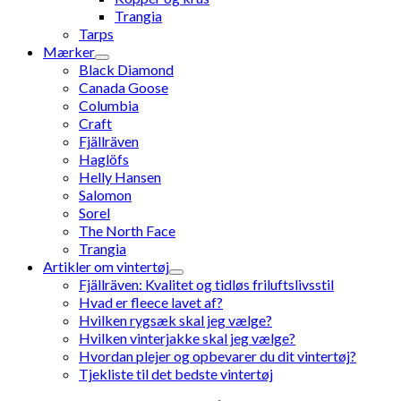
Trangia
Tarps
Mærker
Black Diamond
Canada Goose
Columbia
Craft
Fjällräven
Haglöfs
Helly Hansen
Salomon
Sorel
The North Face
Trangia
Artikler om vintertøj
Fjällräven: Kvalitet og tidløs friluftslivsstil
Hvad er fleece lavet af?
Hvilken rygsæk skal jeg vælge?
Hvilken vinterjakke skal jeg vælge?
Hvordan plejer og opbevarer du dit vintertøj?
Tjekliste til det bedste vintertøj