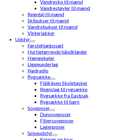
Vandresko til mænd
Vandrestøvler til mænd
Regntøj til mænd
Skibukser til mænd
Vandrebukser til mænd
Vinterjakker
Udstyr
Førstehjælpssæt
Hurtigtørrende håndklæder
Hængekøjer
Liggeunderlag
Nødradio
Rygsække
Fjällräven Skoletasker
Regnslag til rygsække
Rygsække fra Eastpak
Rygsække til børn
Soveposer
Dunsoveposer
Fibersoveposer
Lagenposer
Spiseudstyr
Kopper og krus