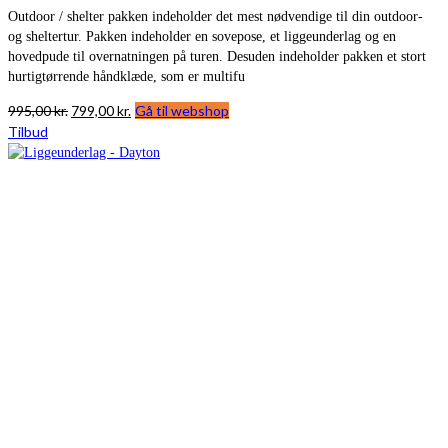
Outdoor / shelter pakken indeholder det mest nødvendige til din outdoor-
og sheltertur. Pakken indeholder en sovepose, et liggeunderlag og en
hovedpude til overnatningen på turen. Desuden indeholder pakken et stort
hurtigtørrende håndklæde, som er multifu
Den
Den
995,00
kr.
799,00
kr.
Gå til webshop
oprindelige
aktuelle
Tilbud
pris
pris
var:
er:
995,00 kr..
799,00 kr..