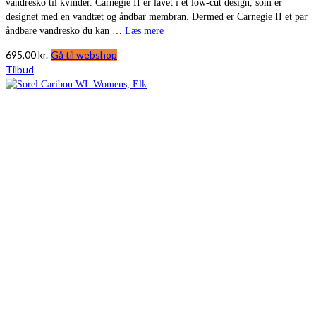
vandresko til kvinder. Carnegie II er lavet i et low-cut design, som er
designet med en vandtæt og åndbar membran. Dermed er Carnegie II et par
åndbare vandresko du kan …
Læs mere
695,00
kr.
Gå til webshop
Tilbud