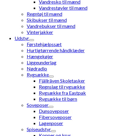
Vandresko til mænd
Vandrestøvler til mænd
Regntøj til mænd
Skibukser til mænd
Vandrebukser til mænd
Vinterjakker
Udstyr
Førstehjælpssæt
Hurtigtørrende håndklæder
Hængekøjer
Liggeunderlag
Nødradio
Rygsække
Fjällräven Skoletasker
Regnslag til rygsække
Rygsække fra Eastpak
Rygsække til børn
Soveposer
Dunsoveposer
Fibersoveposer
Lagenposer
Spiseudstyr
Kopper og krus