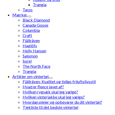
Trangia
Tarps
Mærker
Black Diamond
Canada Goose
Columbia
Craft
Fjällräven
Haglöfs
Helly Hansen
Salomon
Sorel
The North Face
Trangia
Artikler om vintertøj
Fjällräven: Kvalitet og tidløs friluftslivsstil
Hvad er fleece lavet af?
Hvilken rygsæk skal jeg vælge?
Hvilken vinterjakke skal jeg vælge?
Hvordan plejer og opbevarer du dit vintertøj?
Tjekliste til det bedste vintertøj