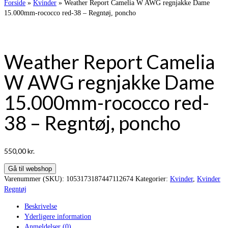
Forside
»
Kvinder
»
Weather Report Camelia W AWG regnjakke Dame
15.000mm-rococco red-38 – Regntøj, poncho
Weather Report Camelia
W AWG regnjakke Dame
15.000mm-rococco red-
38 – Regntøj, poncho
550,00
kr.
Gå til webshop
Varenummer (SKU):
1053173187447112674
Kategorier:
Kvinder
,
Kvinder
Regntøj
Beskrivelse
Yderligere information
Anmeldelser (0)