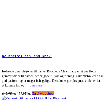
Rouchette Clean Land, Khaki
Isolerede gummistøvler til damer Rouchette Clean Lady er et par flotte
gummistøvler til damer, der er gode til jagt og ridning. Gummistøvlerne har
god pasform og er meget behagelige. Derudover gør designet, at det er let
at komme ind og …
Læs mere
Den
Den
649,95
kr.
499,95
kr.
Gå til webshop
oprindelige
aktuelle
pris
pris