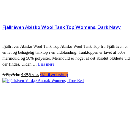
Fjällräven Abisko Wool Tank Top Womens, Dark Navy
Fjällräven Abisko Wool Tank Top Abisko Wool Tank Top fra Fjällräven er
en let og behagelig tanktop i en uldblanding. Tanktoppen er lavet af 50%
merinould og 50% polyester. Merinould er noget af det absolut blødeste uld
der findes. Ulden …
Læs mere
Den
Den
649,95
kr.
489,95
kr.
Gå til webshop
oprindelige
aktuelle
pris
pris
var:
er:
649,95 kr..
489,95 kr..