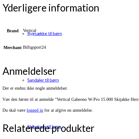
Yderligere information
Vertical
Brand
Rygsække til børn
Billigsport24
Merchant
Anmeldelser
Sandaler til børn
Der er endnu ikke nogle anmeldelser.
Vær den første til at anmelde “Vertical Gabeono W-Pro 15.000 Skijakke Herr
Du skal være
logged in
for at afgive en anmeldelse.
Relaterede produkter
Skibukser til børn