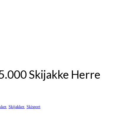
5.000 Skijakke Herre
kker
,
Skijakker
,
Skisport