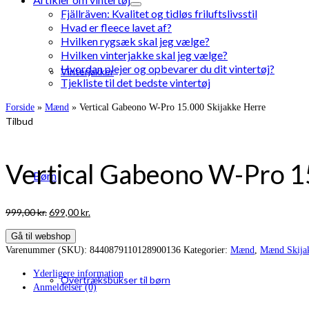
Fjällräven: Kvalitet og tidløs friluftslivsstil
Hvad er fleece lavet af?
Hvilken rygsæk skal jeg vælge?
Hvilken vinterjakke skal jeg vælge?
Hvordan plejer og opbevarer du dit vintertøj?
Vinterjakker
Tjekliste til det bedste vintertøj
Forside
»
Mænd
»
Vertical Gabeono W-Pro 15.000 Skijakke Herre
Tilbud
Vertical Gabeono W-Pro 1
Børn
Den
Den
999,00
kr.
699,00
kr.
oprindelige
aktuelle
Gå til webshop
pris
pris
Varenummer (SKU):
8440879110128900136
Kategorier:
Mænd
,
Mænd Skija
var:
er:
999,00 kr..
699,00 kr..
Yderligere information
Overtræksbukser til børn
Anmeldelser (0)