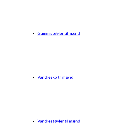
Gummistøvler til mænd
Vandresko til mænd
Vandrestøvler til mænd