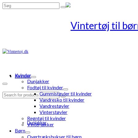
Search
for:
Kvinder
Kvinder
Dunjakker
Fodtøj til kvinder
Gummistøvler til kvinder
Search
Vandresko til kvinder
for:
Vandrestøvler
Vinterstøvler
Regntøj til kvinder
Dunjakker
Vinterjakker
Børn
Overtræksbukser til børn