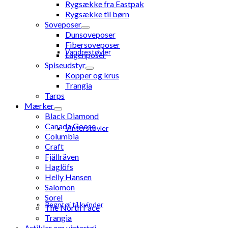
Rygsække fra Eastpak
Rygsække til børn
Soveposer
Dunsoveposer
Fibersoveposer
Vandrestøvler
Lagenposer
Spiseudstyr
Kopper og krus
Trangia
Tarps
Mærker
Black Diamond
Canada Goose
Vinterstøvler
Columbia
Craft
Fjällräven
Haglöfs
Helly Hansen
Salomon
Sorel
Regntøj til kvinder
The North Face
Trangia
Artikler om vintertøj