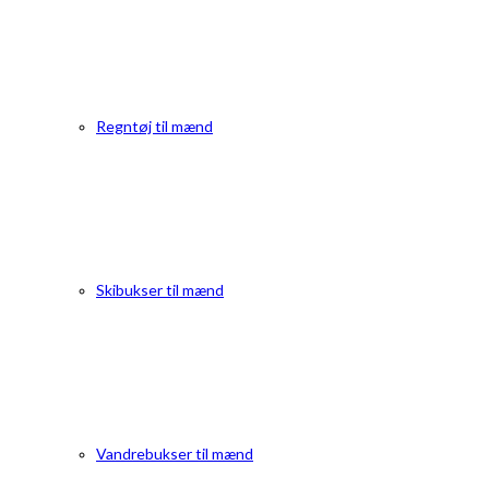
Regntøj til mænd
Skibukser til mænd
Vandrebukser til mænd