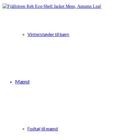
Vinterstøvler til børn
Mænd
Fodtøj til mænd