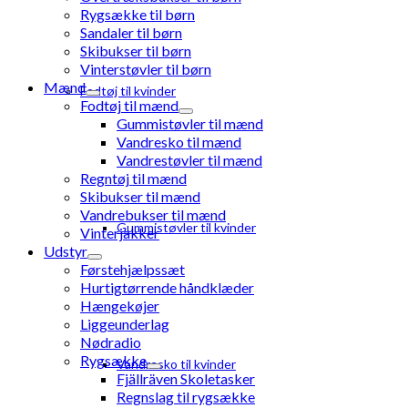
Rygsække til børn
Sandaler til børn
Skibukser til børn
Vinterstøvler til børn
Mænd
Fodtøj til kvinder
Fodtøj til mænd
Gummistøvler til mænd
Vandresko til mænd
Vandrestøvler til mænd
Regntøj til mænd
Skibukser til mænd
Vandrebukser til mænd
Gummistøvler til kvinder
Vinterjakker
Udstyr
Førstehjælpssæt
Hurtigtørrende håndklæder
Hængekøjer
Liggeunderlag
Nødradio
Rygsække
Vandresko til kvinder
Fjällräven Skoletasker
Regnslag til rygsække