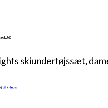
mørkeblå
ghts skiundertøjssæt, dam
j til kvinder