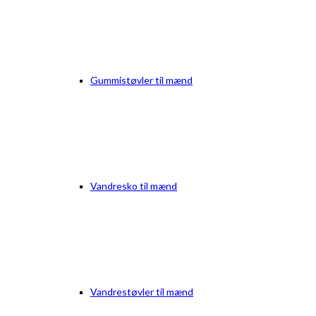
Gummistøvler til mænd
Vandresko til mænd
Vandrestøvler til mænd