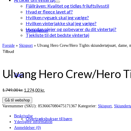
Fjällräven: Kvalitet og tidløs friluftslivsstil
Hvad er fleece lavet af?
Hvilken rygsæk skal jeg vælge?
Hvilken vinterjakke skal jeg vælge?
Hvordan plejer og opbevarer du dit vintertøj?
Vinterjakker
Tjekliste til det bedste vintertøj
Forside
»
Skisport
»
Ulvang Hero Crew/Hero Tights skiundertøjssæt, dame, 
Tilbud
Ulvang Hero Crew/Hero Ti
Børn
Den
Den
1.749,00
kr.
1.274,00
kr.
oprindelige
aktuelle
Gå til webshop
pris
pris
Varenummer (SKU):
8536667080475171367
Kategorier:
Skisport
,
Skiundertø
var:
er:
1.749,00 kr..
1.274,00 kr..
Beskrivelse
Overtræksbukser til børn
Yderligere information
Anmeldelser (0)