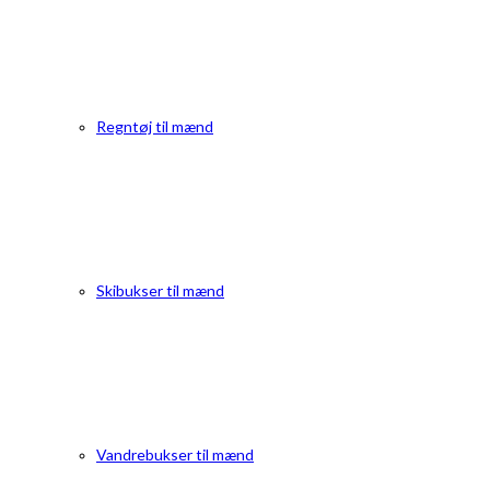
Regntøj til mænd
Skibukser til mænd
Vandrebukser til mænd