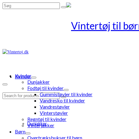
Search
for:
Kvinder
Kvinder
Dunjakker
Fodtøj til kvinder
Gummistøvler til kvinder
Search
Vandresko til kvinder
for:
Vandrestøvler
Vinterstøvler
Regntøj til kvinder
Dunjakker
Vinterjakker
Børn
Overtræksbukser til børn