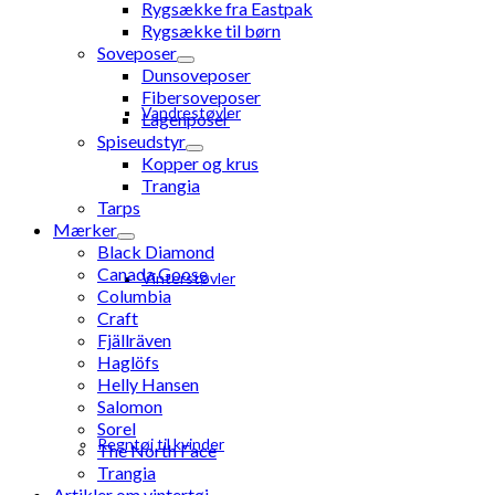
Rygsække fra Eastpak
Rygsække til børn
Soveposer
Dunsoveposer
Fibersoveposer
Vandrestøvler
Lagenposer
Spiseudstyr
Kopper og krus
Trangia
Tarps
Mærker
Black Diamond
Canada Goose
Vinterstøvler
Columbia
Craft
Fjällräven
Haglöfs
Helly Hansen
Salomon
Sorel
Regntøj til kvinder
The North Face
Trangia
Artikler om vintertøj