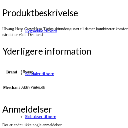
Produktbeskrivelse
Ulvang Hero Crew/Hero Tights skiundertøjssæt til damer kombinerer komfort, f
Rygsække til børn
når det er vådt. Den tætsi
Yderligere information
Ulvang
Brand
Sandaler til børn
AktivVinter.dk
Merchant
Anmeldelser
Skibukser til børn
Der er endnu ikke nogle anmeldelser.