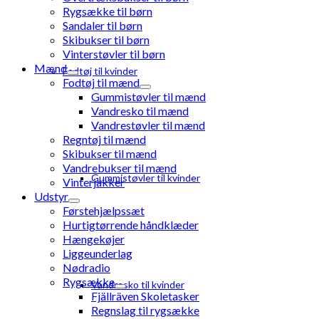
Rygsække til børn
Sandaler til børn
Skibukser til børn
Vinterstøvler til børn
Mænd
Fodtøj til kvinder
Fodtøj til mænd
Gummistøvler til mænd
Vandresko til mænd
Vandrestøvler til mænd
Regntøj til mænd
Skibukser til mænd
Vandrebukser til mænd
Gummistøvler til kvinder
Vinterjakker
Udstyr
Førstehjælpssæt
Hurtigtørrende håndklæder
Hængekøjer
Liggeunderlag
Nødradio
Rygsække
Vandresko til kvinder
Fjällräven Skoletasker
Regnslag til rygsække