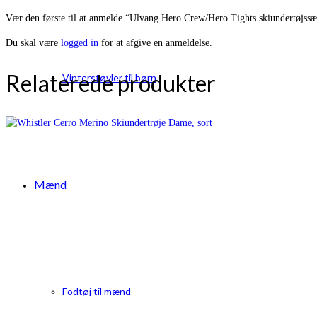
Vær den første til at anmelde “Ulvang Hero Crew/Hero Tights skiundertøjss
Du skal være
logged in
for at afgive en anmeldelse.
Relaterede produkter
Vinterstøvler til børn
Mænd
Fodtøj til mænd