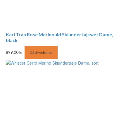
Kari Traa Rose Merinould Skiundertøjssæt Dame,
black
899,00
kr.
Gå til webshop