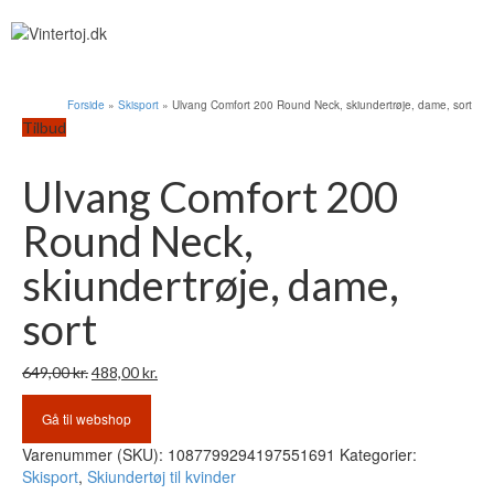
Forside
»
Skisport
»
Ulvang Comfort 200 Round Neck, skiundertrøje, dame, sort
Tilbud
Ulvang Comfort 200
Round Neck,
skiundertrøje, dame,
sort
Den
Den
649,00
kr.
488,00
kr.
oprindelige
aktuelle
pris
pris
Gå til webshop
var:
er:
Varenummer (SKU):
1087799294197551691
Kategorier:
649,00 kr..
488,00 kr..
Skisport
,
Skiundertøj til kvinder