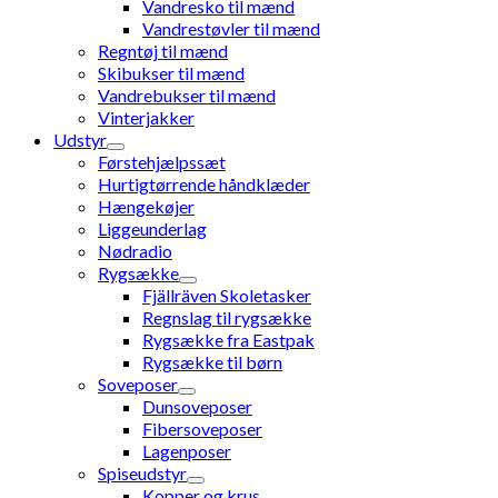
Vandresko til mænd
Vandrestøvler til mænd
Regntøj til mænd
Skibukser til mænd
Vandrebukser til mænd
Vinterjakker
Udstyr
Førstehjælpssæt
Hurtigtørrende håndklæder
Hængekøjer
Liggeunderlag
Nødradio
Rygsække
Fjällräven Skoletasker
Regnslag til rygsække
Rygsække fra Eastpak
Rygsække til børn
Soveposer
Dunsoveposer
Fibersoveposer
Lagenposer
Spiseudstyr
Kopper og krus