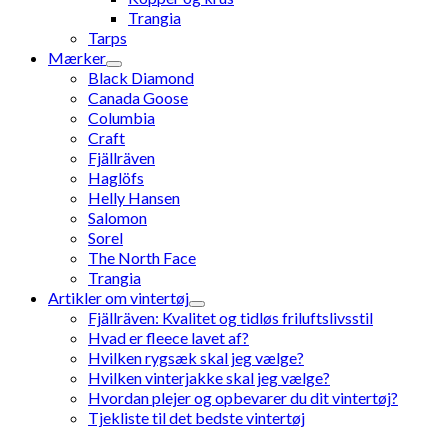
Trangia
Tarps
Mærker
Black Diamond
Canada Goose
Columbia
Craft
Fjällräven
Haglöfs
Helly Hansen
Salomon
Sorel
The North Face
Trangia
Artikler om vintertøj
Fjällräven: Kvalitet og tidløs friluftslivsstil
Hvad er fleece lavet af?
Hvilken rygsæk skal jeg vælge?
Hvilken vinterjakke skal jeg vælge?
Hvordan plejer og opbevarer du dit vintertøj?
Tjekliste til det bedste vintertøj