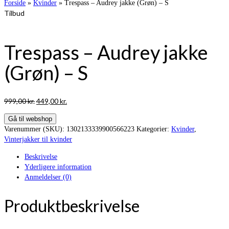
Forside
»
Kvinder
»
Trespass – Audrey jakke (Grøn) – S
Tilbud
Trespass – Audrey jakke
(Grøn) – S
Den
Den
999,00
kr.
449,00
kr.
oprindelige
aktuelle
Gå til webshop
pris
pris
Varenummer (SKU):
1302133339900566223
Kategorier:
Kvinder
,
var:
er:
Vinterjakker til kvinder
999,00 kr..
449,00 kr..
Beskrivelse
Yderligere information
Anmeldelser (0)
Produktbeskrivelse