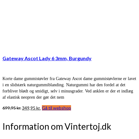
Gateway Ascot Lady 6 3mm, Burgundy
Korte dame gummistøvler fra Gateway Ascot dame gummistøvlerne er lavet
i en slidstærk naturgummiblanding. Naturgummi har den fordel at det
forbliver blødt og smidigt, selv i minusgrader. Ved anklen er der et indlæg
af elastisk neopren der gør det nem
Den
Den
699,95
kr.
349,95
kr.
Gå til webshop
oprindelige
aktuelle
pris
pris
Information om Vintertoj.dk
var:
er:
699,95 kr..
349,95 kr..