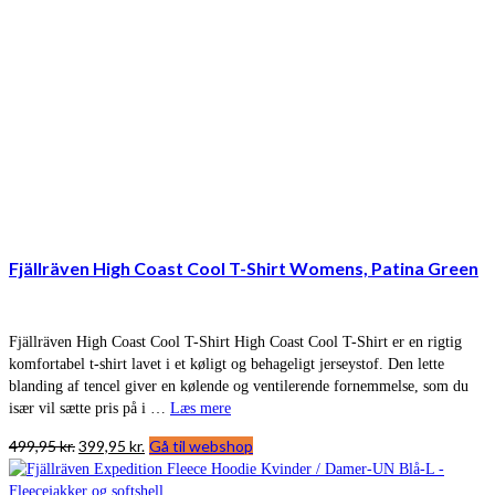
Fjällräven High Coast Cool T-Shirt Womens, Patina Green
Fjällräven High Coast Cool T-Shirt High Coast Cool T-Shirt er en rigtig
komfortabel t-shirt lavet i et køligt og behageligt jerseystof. Den lette
blanding af tencel giver en kølende og ventilerende fornemmelse, som du
især vil sætte pris på i …
Læs mere
Den
Den
499,95
kr.
399,95
kr.
Gå til webshop
oprindelige
aktuelle
pris
pris