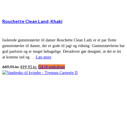
Rouchette Clean Land, Khaki
Isolerede gummistøvler til damer Rouchette Clean Lady er et par flotte
gummistøvler til damer, der er gode til jagt og ridning. Gummistøvlerne har
god pasform og er meget behagelige. Derudover gør designet, at det er let
at komme ind og …
Læs mere
Den
Den
649,95
kr.
499,95
kr.
Gå til webshop
oprindelige
aktuelle
pris
pris
var:
er:
649,95 kr..
499,95 kr..