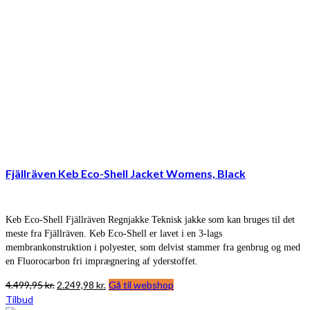
Fjällräven Keb Eco-Shell Jacket Womens, Black
Keb Eco-Shell Fjällräven Regnjakke Teknisk jakke som kan bruges til det
meste fra Fjällräven. Keb Eco-Shell er lavet i en 3-lags
membrankonstruktion i polyester, som delvist stammer fra genbrug og med
en Fluorocarbon fri imprægnering af yderstoffet.
Den
Den
4.499,95
kr.
2.249,98
kr.
Gå til webshop
oprindelige
aktuelle
Tilbud