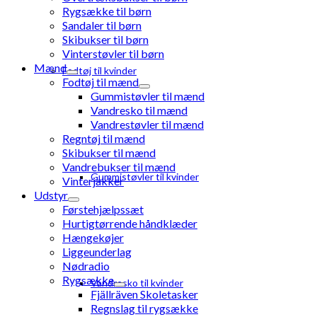
Rygsække til børn
Sandaler til børn
Skibukser til børn
Vinterstøvler til børn
Mænd
Fodtøj til kvinder
Fodtøj til mænd
Gummistøvler til mænd
Vandresko til mænd
Vandrestøvler til mænd
Regntøj til mænd
Skibukser til mænd
Vandrebukser til mænd
Gummistøvler til kvinder
Vinterjakker
Udstyr
Førstehjælpssæt
Hurtigtørrende håndklæder
Hængekøjer
Liggeunderlag
Nødradio
Rygsække
Vandresko til kvinder
Fjällräven Skoletasker
Regnslag til rygsække