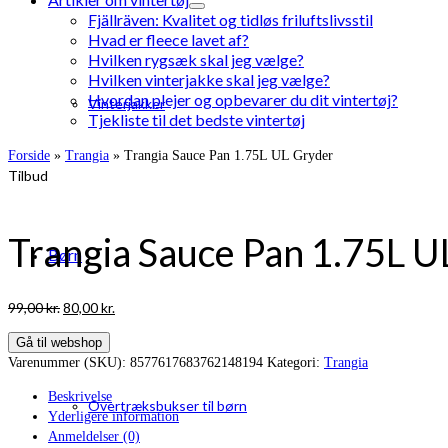
Fjällräven: Kvalitet og tidløs friluftslivsstil
Hvad er fleece lavet af?
Hvilken rygsæk skal jeg vælge?
Hvilken vinterjakke skal jeg vælge?
Hvordan plejer og opbevarer du dit vintertøj?
Vinterjakker
Tjekliste til det bedste vintertøj
Forside
»
Trangia
»
Trangia Sauce Pan 1.75L UL Gryder
Tilbud
Trangia Sauce Pan 1.75L U
Børn
Den
Den
99,00
kr.
80,00
kr.
oprindelige
aktuelle
Gå til webshop
pris
pris
Varenummer (SKU):
8577617683762148194
Kategori:
Trangia
var:
er:
99,00 kr..
80,00 kr..
Beskrivelse
Overtræksbukser til børn
Yderligere information
Anmeldelser (0)