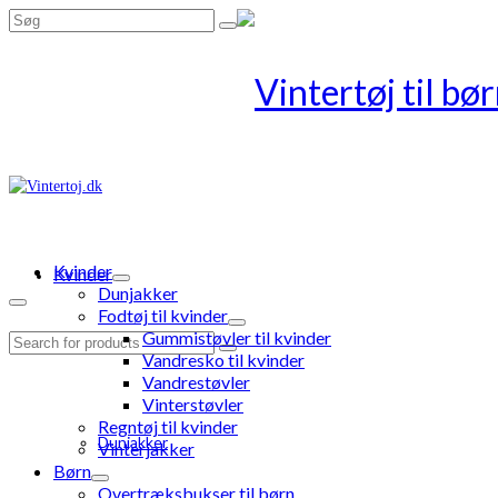
Search
for:
Kvinder
Kvinder
Dunjakker
Fodtøj til kvinder
Gummistøvler til kvinder
Search
Vandresko til kvinder
for:
Vandrestøvler
Vinterstøvler
Regntøj til kvinder
Dunjakker
Vinterjakker
Børn
Overtræksbukser til børn