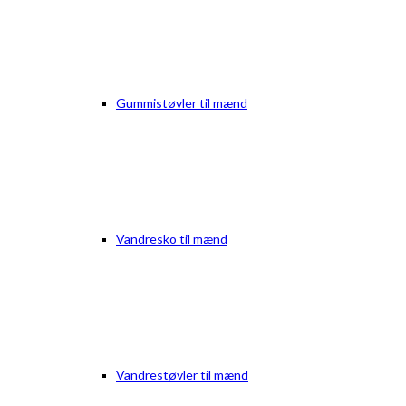
Gummistøvler til mænd
Vandresko til mænd
Vandrestøvler til mænd