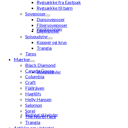
Rygsække fra Eastpak
Rygsække til børn
Soveposer
Dunsoveposer
Fibersoveposer
Vandrestøvler
Lagenposer
Spiseudstyr
Kopper og krus
Trangia
Tarps
Mærker
Black Diamond
Canada Goose
Vinterstøvler
Columbia
Craft
Fjällräven
Haglöfs
Helly Hansen
Salomon
Sorel
Regntøj til kvinder
The North Face
Trangia
Artikler om vintertøj