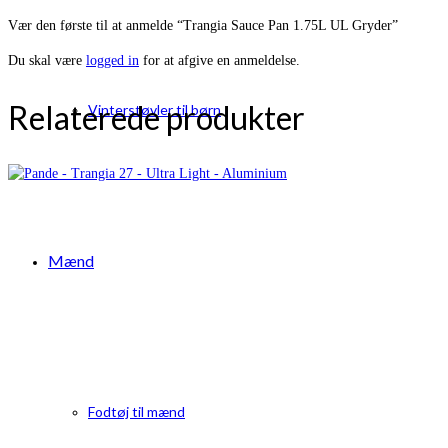
Vær den første til at anmelde “Trangia Sauce Pan 1.75L UL Gryder”
Du skal være
logged in
for at afgive en anmeldelse.
Relaterede produkter
Vinterstøvler til børn
Mænd
Fodtøj til mænd