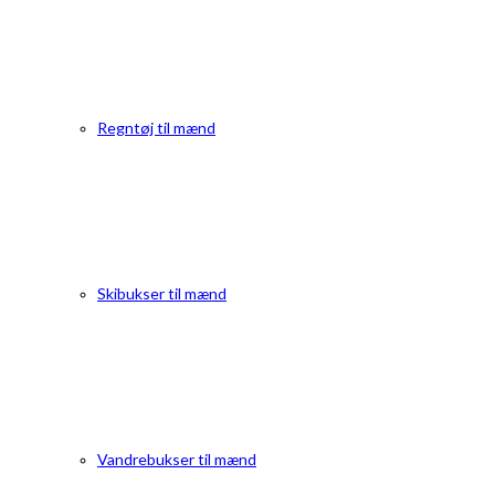
Regntøj til mænd
Skibukser til mænd
Vandrebukser til mænd