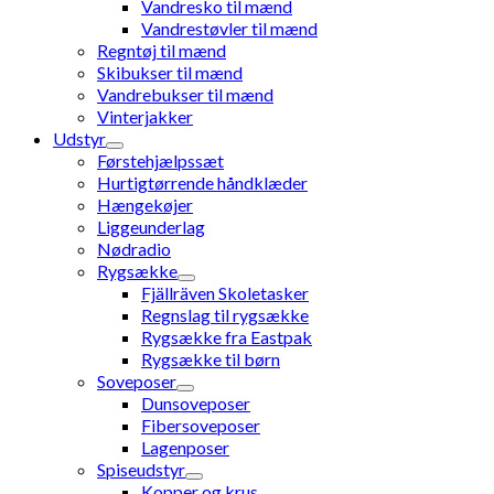
Vandresko til mænd
Vandrestøvler til mænd
Regntøj til mænd
Skibukser til mænd
Vandrebukser til mænd
Vinterjakker
Udstyr
Førstehjælpssæt
Hurtigtørrende håndklæder
Hængekøjer
Liggeunderlag
Nødradio
Rygsække
Fjällräven Skoletasker
Regnslag til rygsække
Rygsække fra Eastpak
Rygsække til børn
Soveposer
Dunsoveposer
Fibersoveposer
Lagenposer
Spiseudstyr
Kopper og krus