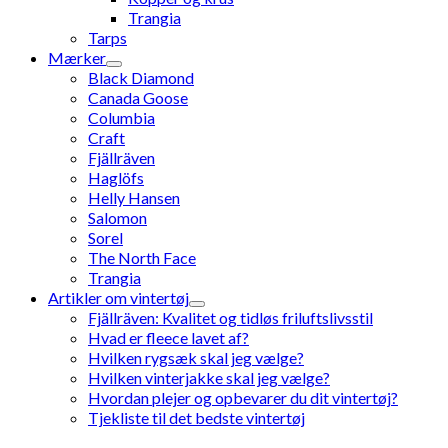
Trangia
Tarps
Mærker
Black Diamond
Canada Goose
Columbia
Craft
Fjällräven
Haglöfs
Helly Hansen
Salomon
Sorel
The North Face
Trangia
Artikler om vintertøj
Fjällräven: Kvalitet og tidløs friluftslivsstil
Hvad er fleece lavet af?
Hvilken rygsæk skal jeg vælge?
Hvilken vinterjakke skal jeg vælge?
Hvordan plejer og opbevarer du dit vintertøj?
Tjekliste til det bedste vintertøj