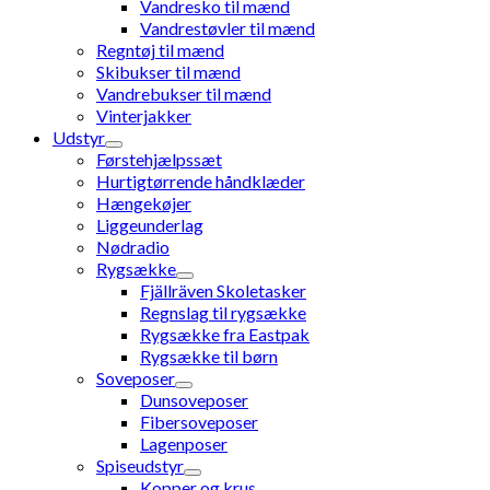
Vandresko til mænd
Vandrestøvler til mænd
Regntøj til mænd
Skibukser til mænd
Vandrebukser til mænd
Vinterjakker
Udstyr
Førstehjælpssæt
Hurtigtørrende håndklæder
Hængekøjer
Liggeunderlag
Nødradio
Rygsække
Fjällräven Skoletasker
Regnslag til rygsække
Rygsække fra Eastpak
Rygsække til børn
Soveposer
Dunsoveposer
Fibersoveposer
Lagenposer
Spiseudstyr
Kopper og krus