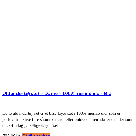
Uldundertøj sæt – Dame – 100% merino uld – Blå
Dette uldundertøj sæt er et base layer sæt i 100% merino uld, som er
perfekt til aktive ture såsom vandre- eller outdoor turen, skiferien eller som
et ekstra lag på kølige dage. Sæt
798,00
kr.
Gå til webshop