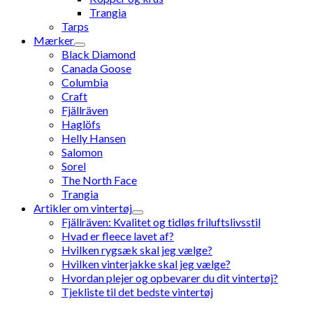
Trangia
Tarps
Mærker
Black Diamond
Canada Goose
Columbia
Craft
Fjällräven
Haglöfs
Helly Hansen
Salomon
Sorel
The North Face
Trangia
Artikler om vintertøj
Fjällräven: Kvalitet og tidløs friluftslivsstil
Hvad er fleece lavet af?
Hvilken rygsæk skal jeg vælge?
Hvilken vinterjakke skal jeg vælge?
Hvordan plejer og opbevarer du dit vintertøj?
Tjekliste til det bedste vintertøj