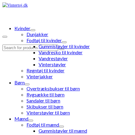
Kvinder
Dunjakker
Fodtøj til kvinder
Gummistøvler til kvinder
Search
Vandresko til kvinder
for:
Vandrestøvler
Vinterstøvler
Regntøj til kvinder
Vinterjakker
Børn
Overtræksbukser til børn
Rygsække til børn
Sandaler til børn
Skibukser til børn
Vinterstøvler til børn
Mænd
Fodtøj til mænd
Gummistøvler til mænd