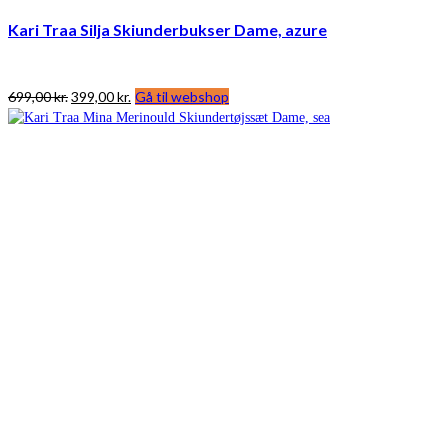
Kari Traa Silja Skiunderbukser Dame, azure
Den
Den
699,00
kr.
399,00
kr.
Gå til webshop
oprindelige
aktuelle
pris
pris
var:
er:
699,00 kr..
399,00 kr..