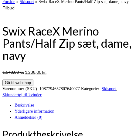
Forside
»
Skisport
»
Swix RaceX Merino Pants/Half Zip sæt, dame, navy
Tilbud
Swix RaceX Merino
Pants/Half Zip sæt, dame,
navy
Den
Den
1.548,00
kr.
1.238,00
kr.
oprindelige
aktuelle
Gå til webshop
pris
pris
Varenummer (SKU):
1087794657807640077
Kategorier:
Skisport
,
var:
er:
Skiundertøj til kvinder
1.548,00 kr..
1.238,00 kr..
Beskrivelse
Yderligere information
Anmeldelser (0)
Produktbeskrivelse