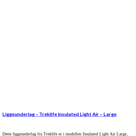
Liggeunderlag – Treklife Insulated Light Air – Large
Dette liggeunderlag fra Treklife er i modellen Insulated Light Air Large,