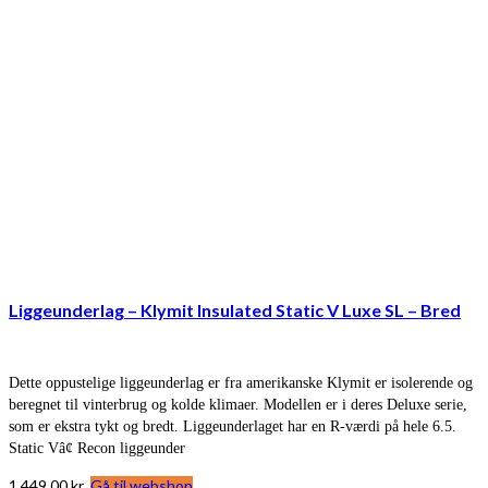
Liggeunderlag – Klymit Insulated Static V Luxe SL – Bred
Dette oppustelige liggeunderlag er fra amerikanske Klymit er isolerende og
beregnet til vinterbrug og kolde klimaer. Modellen er i deres Deluxe serie,
som er ekstra tykt og bredt. Liggeunderlaget har en R-værdi på hele 6.5.
Static Vâ¢ Recon liggeunder
1.449,00
kr.
Gå til webshop