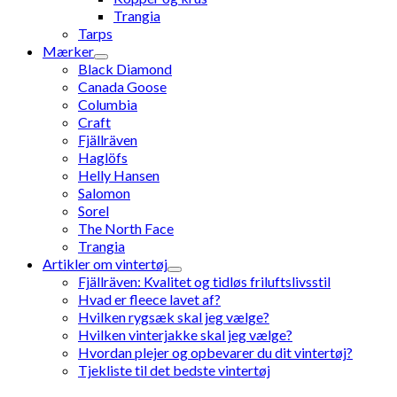
Trangia
Tarps
Mærker
Black Diamond
Canada Goose
Columbia
Craft
Fjällräven
Haglöfs
Helly Hansen
Salomon
Sorel
The North Face
Trangia
Artikler om vintertøj
Fjällräven: Kvalitet og tidløs friluftslivsstil
Hvad er fleece lavet af?
Hvilken rygsæk skal jeg vælge?
Hvilken vinterjakke skal jeg vælge?
Hvordan plejer og opbevarer du dit vintertøj?
Tjekliste til det bedste vintertøj