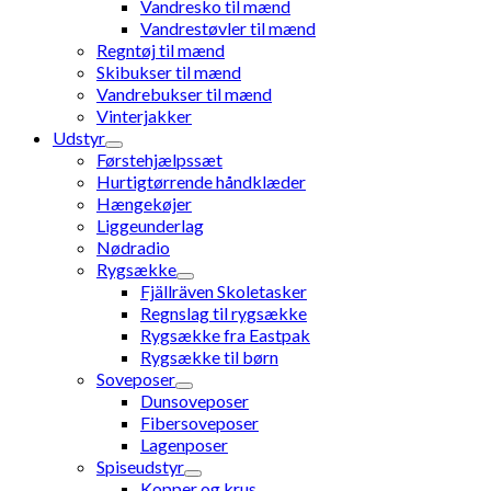
Vandresko til mænd
Vandrestøvler til mænd
Regntøj til mænd
Skibukser til mænd
Vandrebukser til mænd
Vinterjakker
Udstyr
Førstehjælpssæt
Hurtigtørrende håndklæder
Hængekøjer
Liggeunderlag
Nødradio
Rygsække
Fjällräven Skoletasker
Regnslag til rygsække
Rygsække fra Eastpak
Rygsække til børn
Soveposer
Dunsoveposer
Fibersoveposer
Lagenposer
Spiseudstyr
Kopper og krus