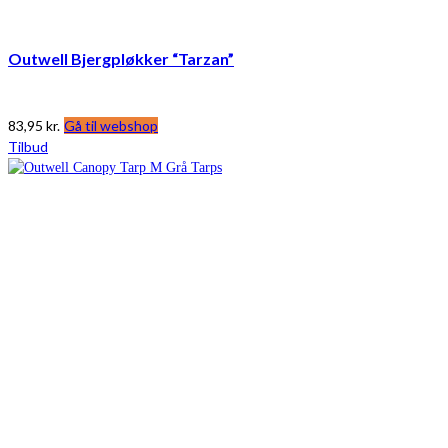
Outwell Bjergpløkker “Tarzan”
83,95
kr.
Gå til webshop
Tilbud