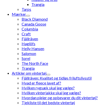
Trangia
Tarps
Mærker
Black Diamond
Canada Goose
Columbia
Craft
Fjällräven
Haglöfs
Helly Hansen
Salomon
Sorel
The North Face
Trangia
Artikler om vintertøj
Fjällräven: Kvalitet og tidløs friluftslivsstil
Hvad er fleece lavet af?
Hvilken rygsæk skal jeg vælge?
Hvilken vinterjakke skal jeg vælge?
Hvordan plejer og opbevarer du dit vintertøj?
Tjekliste til det bedste vintertøj