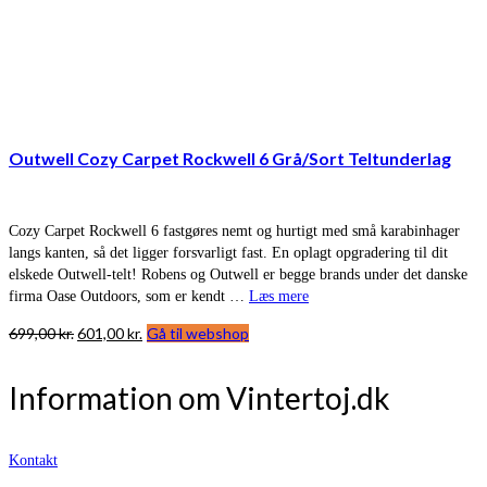
Outwell Cozy Carpet Rockwell 6 Grå/Sort Teltunderlag
Cozy Carpet Rockwell 6 fastgøres nemt og hurtigt med små karabinhager
langs kanten, så det ligger forsvarligt fast. En oplagt opgradering til dit
elskede Outwell-telt! Robens og Outwell er begge brands under det danske
firma Oase Outdoors, som er kendt …
Læs mere
Den
Den
699,00
kr.
601,00
kr.
Gå til webshop
oprindelige
aktuelle
pris
pris
Information om Vintertoj.dk
var:
er:
699,00 kr..
601,00 kr..
Kontakt