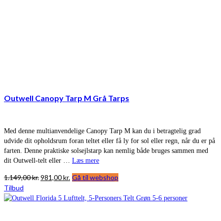
Outwell Canopy Tarp M Grå Tarps
Med denne multianvendelige Canopy Tarp M kan du i betragtelig grad
udvide dit opholdsrum foran teltet eller få ly for sol eller regn, når du er på
farten. Denne praktiske solsejlstarp kan nemlig både bruges sammen med
dit Outwell-telt eller …
Læs mere
Den
Den
1.149,00
kr.
981,00
kr.
Gå til webshop
oprindelige
aktuelle
Tilbud
pris
pris
var:
er:
1.149,00 kr..
981,00 kr..