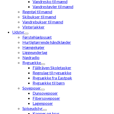
Vandresko til mænd
Vandrestøvler til mænd
Regntøj til mænd
Skibukser til mænd
Vandrebukser til mænd
Vinterjakker
Udstyr
Førstehjælpssæt
Hurtigtørrende håndklæder
Hængekøjer
Liggeunderlag
Nødradio
Rygsække
Fjällräven Skoletasker
Regnslag til rygsække
Rygsække fra Eastpak
Rygsække til børn
Soveposer
Dunsoveposer
Fibersoveposer
Lagenposer
Spiseudstyr
Kopper og krus