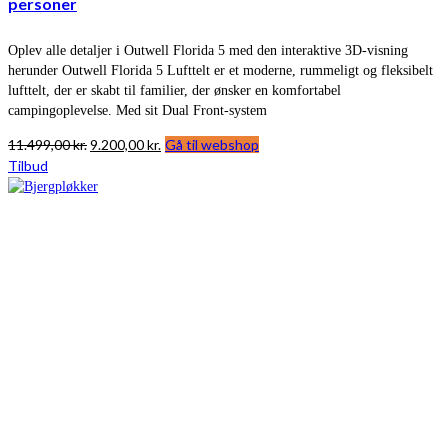
personer
Oplev alle detaljer i Outwell Florida 5 med den interaktive 3D-visning
herunder Outwell Florida 5 Lufttelt er et moderne, rummeligt og fleksibelt
lufttelt, der er skabt til familier, der ønsker en komfortabel
campingoplevelse. Med sit Dual Front-system
Den
Den
11.499,00
kr.
9.200,00
kr.
Gå til webshop
oprindelige
aktuelle
Tilbud
pris
pris
var:
er:
11.499,00 kr..
9.200,00 kr..