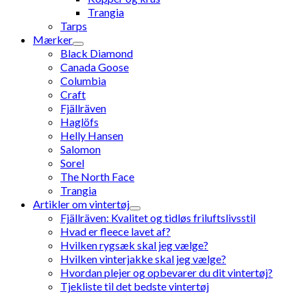
Trangia
Tarps
Mærker
Black Diamond
Canada Goose
Columbia
Craft
Fjällräven
Haglöfs
Helly Hansen
Salomon
Sorel
The North Face
Trangia
Artikler om vintertøj
Fjällräven: Kvalitet og tidløs friluftslivsstil
Hvad er fleece lavet af?
Hvilken rygsæk skal jeg vælge?
Hvilken vinterjakke skal jeg vælge?
Hvordan plejer og opbevarer du dit vintertøj?
Tjekliste til det bedste vintertøj