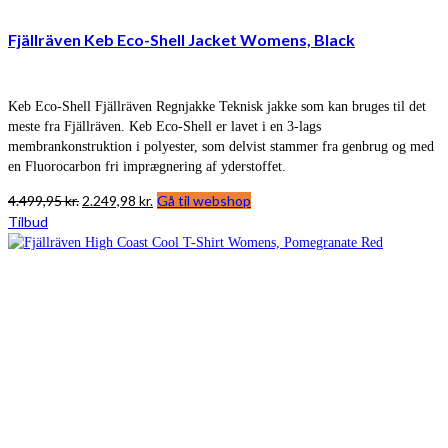
Fjällräven Keb Eco-Shell Jacket Womens, Black
Keb Eco-Shell Fjällräven Regnjakke Teknisk jakke som kan bruges til det
meste fra Fjällräven. Keb Eco-Shell er lavet i en 3-lags
membrankonstruktion i polyester, som delvist stammer fra genbrug og med
en Fluorocarbon fri imprægnering af yderstoffet.
Den
Den
4.499,95
kr.
2.249,98
kr.
Gå til webshop
oprindelige
aktuelle
Tilbud
pris
pris
var:
er:
4.499,95 kr..
2.249,98 kr..