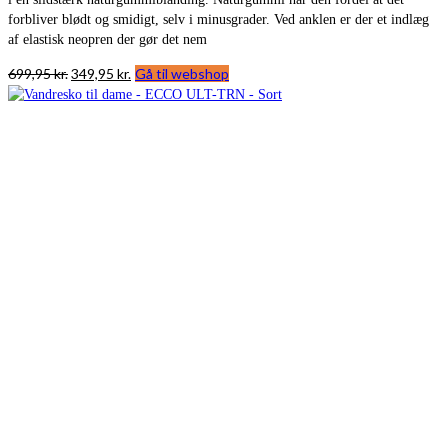
forbliver blødt og smidigt, selv i minusgrader. Ved anklen er der et indlæg
af elastisk neopren der gør det nem
Den
Den
699,95
kr.
349,95
kr.
Gå til webshop
oprindelige
aktuelle
pris
pris
var:
er:
699,95 kr..
349,95 kr..