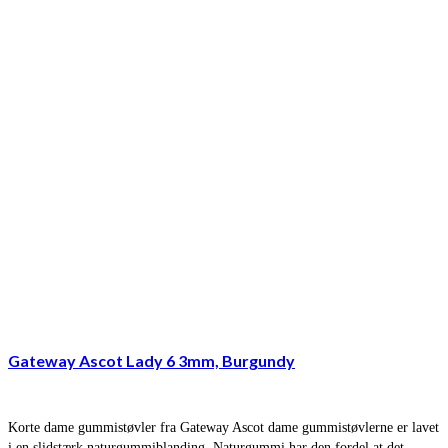
Gateway Ascot Lady 6 3mm, Burgundy
Korte dame gummistøvler fra Gateway Ascot dame gummistøvlerne er lavet
i en slidstærk naturgummiblanding. Naturgummi har den fordel at det