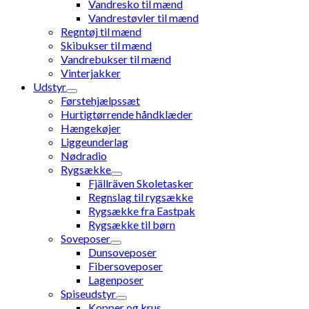
Vandresko til mænd
Vandrestøvler til mænd
Regntøj til mænd
Skibukser til mænd
Vandrebukser til mænd
Vinterjakker
Udstyr
Førstehjælpssæt
Hurtigtørrende håndklæder
Hængekøjer
Liggeunderlag
Nødradio
Rygsække
Fjällräven Skoletasker
Regnslag til rygsække
Rygsække fra Eastpak
Rygsække til børn
Soveposer
Dunsoveposer
Fibersoveposer
Lagenposer
Spiseudstyr
Kopper og krus