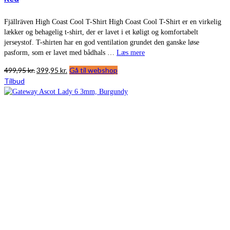
Fjällräven High Coast Cool T-Shirt High Coast Cool T-Shirt er en virkelig
lækker og behagelig t-shirt, der er lavet i et køligt og komfortabelt
jerseystof. T-shirten har en god ventilation grundet den ganske løse
pasform, som er lavet med bådhals …
Læs mere
Den
Den
499,95
kr.
399,95
kr.
Gå til webshop
oprindelige
aktuelle
Tilbud
pris
pris
var:
er:
499,95 kr..
399,95 kr..