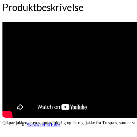
Produktbeskrivelse
Rygsække til børn
Sandaler til børn
Qikpac jakken er en sammenfoldelig og let regnjakke fra Trespass, som er vi
Skibukser til børn