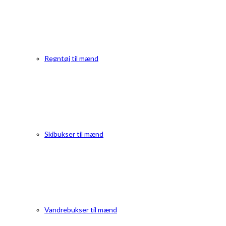
Regntøj til mænd
Skibukser til mænd
Vandrebukser til mænd