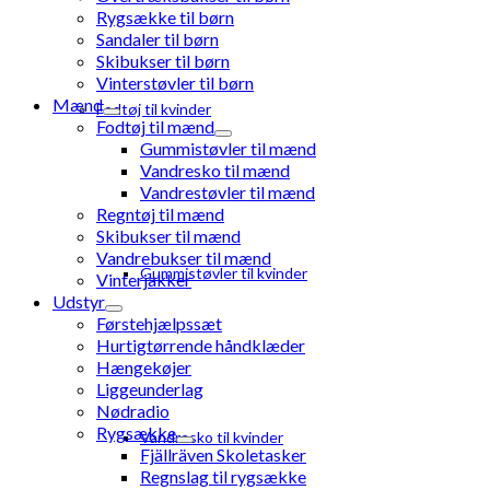
Rygsække til børn
Sandaler til børn
Skibukser til børn
Vinterstøvler til børn
Mænd
Fodtøj til kvinder
Fodtøj til mænd
Gummistøvler til mænd
Vandresko til mænd
Vandrestøvler til mænd
Regntøj til mænd
Skibukser til mænd
Vandrebukser til mænd
Gummistøvler til kvinder
Vinterjakker
Udstyr
Førstehjælpssæt
Hurtigtørrende håndklæder
Hængekøjer
Liggeunderlag
Nødradio
Rygsække
Vandresko til kvinder
Fjällräven Skoletasker
Regnslag til rygsække