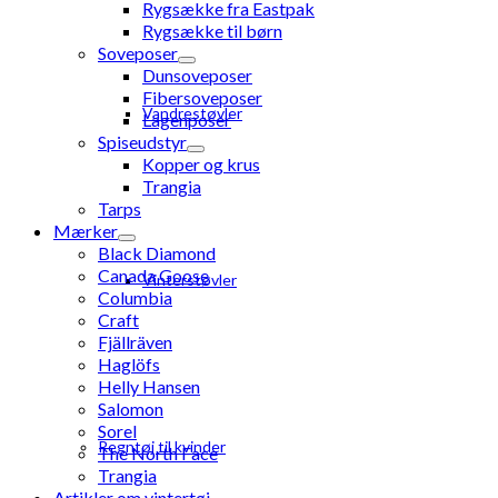
Rygsække fra Eastpak
Rygsække til børn
Soveposer
Dunsoveposer
Fibersoveposer
Vandrestøvler
Lagenposer
Spiseudstyr
Kopper og krus
Trangia
Tarps
Mærker
Black Diamond
Canada Goose
Vinterstøvler
Columbia
Craft
Fjällräven
Haglöfs
Helly Hansen
Salomon
Sorel
Regntøj til kvinder
The North Face
Trangia
Artikler om vintertøj