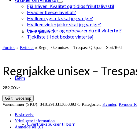
Fjällräven: Kvalitet og tidløs friluftslivsstil
Hvad er fleece lavet af?
Hvilken rygsæk skal jeg vælge?
Hvilken vinterjakke skal jeg vælge?
Hvordan plejer og opbevarer du dit vintertøj?
Vinterjakker
Tjekliste til det bedste vintertøj
Forside
»
Kvinder
»
Regnjakke unisex – Trespass Qikpac – Sort/Rød
Regnjakke unisex – Trespa
Børn
289,00
kr.
Gå til webshop
Varenummer (SKU):
8418291331303009375
Kategorier:
Kvinder
,
Kvinder R
Beskrivelse
Yderligere information
Overtræksbukser til børn
Anmeldelser (0)