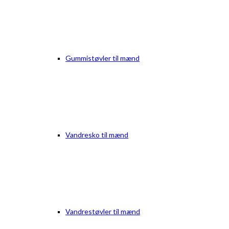
Gummistøvler til mænd
Vandresko til mænd
Vandrestøvler til mænd