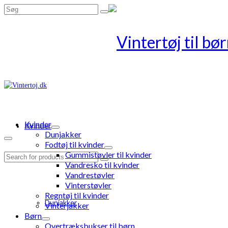
Search
for:
Kvinder
Kvinder
Dunjakker
Fodtøj til kvinder
Gummistøvler til kvinder
Search
Vandresko til kvinder
for:
Vandrestøvler
Vinterstøvler
Regntøj til kvinder
Dunjakker
Vinterjakker
Børn
Overtræksbukser til børn