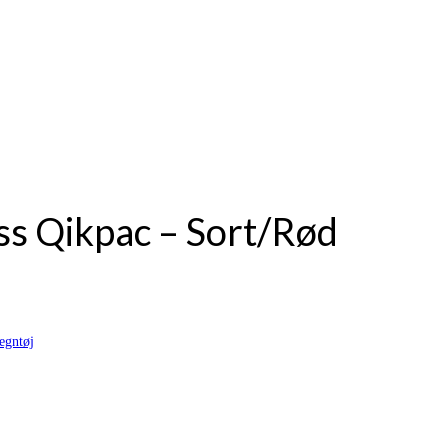
ss Qikpac – Sort/Rød
egntøj