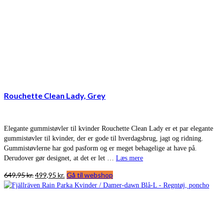
Rouchette Clean Lady, Grey
Elegante gummistøvler til kvinder Rouchette Clean Lady er et par elegante
gummistøvler til kvinder, der er gode til hverdagsbrug, jagt og ridning.
Gummistøvlerne har god pasform og er meget behagelige at have på.
Derudover gør designet, at det er let …
Læs mere
Den
Den
649,95
kr.
499,95
kr.
Gå til webshop
oprindelige
aktuelle
pris
pris
var:
er:
649,95 kr..
499,95 kr..