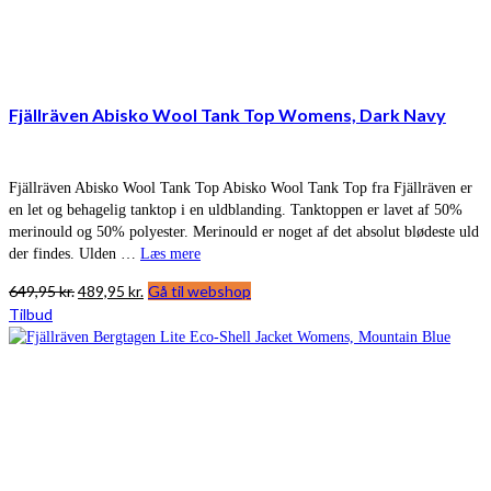
Fjällräven Abisko Wool Tank Top Womens, Dark Navy
Fjällräven Abisko Wool Tank Top Abisko Wool Tank Top fra Fjällräven er
en let og behagelig tanktop i en uldblanding. Tanktoppen er lavet af 50%
merinould og 50% polyester. Merinould er noget af det absolut blødeste uld
der findes. Ulden …
Læs mere
Den
Den
649,95
kr.
489,95
kr.
Gå til webshop
oprindelige
aktuelle
Tilbud
pris
pris
var:
er:
649,95 kr..
489,95 kr..