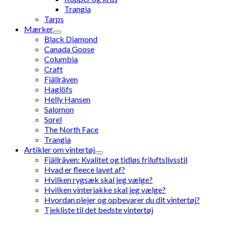
Trangia
Tarps
Mærker
Black Diamond
Canada Goose
Columbia
Craft
Fjällräven
Haglöfs
Helly Hansen
Salomon
Sorel
The North Face
Trangia
Artikler om vintertøj
Fjällräven: Kvalitet og tidløs friluftslivsstil
Hvad er fleece lavet af?
Hvilken rygsæk skal jeg vælge?
Hvilken vinterjakke skal jeg vælge?
Hvordan plejer og opbevarer du dit vintertøj?
Tjekliste til det bedste vintertøj