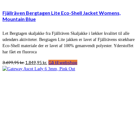
Fjällräven Bergtagen Lite Eco-Shell Jacket Womens,
Mountain Blue
Let Bergtagen skaljakke fra Fjällräven Skaljakke i lækker kvalitet til alle
udendørs aktiviteter. Bergtagen Lite jakken er lavet af Fjällrävens strækbare
Eco-Shell materiale der er lavet af 100% genanvendt polyester. Yderstoffet
har fået en fluoroca
Den
Den
3.699,95
kr.
1.849,95
kr.
Gå til webshop
oprindelige
aktuelle
pris
pris
var:
er:
3.699,95 kr..
1.849,95 kr..