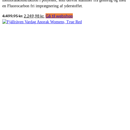
membrankonstruktion i polyester, som delvist stammer fra genbrug og med
en Fluorocarbon fri imprægnering af yderstoffet.
Den
Den
4.499,95
kr.
2.249,98
kr.
Gå til webshop
oprindelige
aktuelle
pris
pris
var:
er:
4.499,95 kr..
2.249,98 kr..