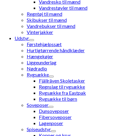
Vandresko til mænd
Vandrestøvler til mænd
Regntøj til mænd
Skibukser til mænd
Vandrebukser til mænd
Vinterjakker
Udstyr
Førstehjælpssæt
Hurtigtørrende håndklæder
Hængekøjer
Liggeunderlag
Nødradio
Rygsække
Fjällräven Skoletasker
Regnslag til rygsække
Rygsække fra Eastpak
Rygsække til børn
Soveposer
Dunsoveposer
Fibersoveposer
Lagenposer
Spiseudstyr
Kopper og krus