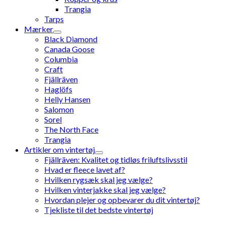
Trangia
Tarps
Mærker
Black Diamond
Canada Goose
Columbia
Craft
Fjällräven
Haglöfs
Helly Hansen
Salomon
Sorel
The North Face
Trangia
Artikler om vintertøj
Fjällräven: Kvalitet og tidløs friluftslivsstil
Hvad er fleece lavet af?
Hvilken rygsæk skal jeg vælge?
Hvilken vinterjakke skal jeg vælge?
Hvordan plejer og opbevarer du dit vintertøj?
Tjekliste til det bedste vintertøj