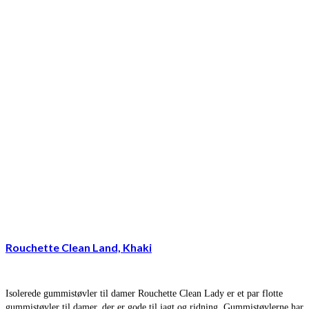
Rouchette Clean Land, Khaki
Isolerede gummistøvler til damer Rouchette Clean Lady er et par flotte
gummistøvler til damer, der er gode til jagt og ridning. Gummistøvlerne har