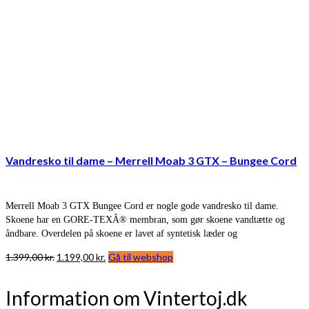
Vandresko til dame – Merrell Moab 3 GTX – Bungee Cord
Merrell Moab 3 GTX Bungee Cord er nogle gode vandresko til dame.
Skoene har en GORE-TEXÂ® membran, som gør skoene vandtætte og
åndbare. Overdelen på skoene er lavet af syntetisk læder og
Den
Den
1.399,00
kr.
1.199,00
kr.
Gå til webshop
oprindelige
aktuelle
pris
pris
Information om Vintertoj.dk
var:
er: