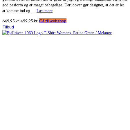
god pasform og er meget behagelige. Derudover gør designet, at det er let
at komme ind og …
Læs mere
Den
Den
649,95
kr.
499,95
kr.
Gå til webshop
oprindelige
aktuelle
Tilbud
pris
pris
var:
er:
649,95 kr..
499,95 kr..