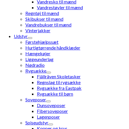
Vandresko til mænd
Vandrestøvler til mænd
Regntøj til mænd
Skibukser til mænd
Vandrebukser til mænd
Vinterjakker
Udstyr
Førstehjælpssæt
Hurtigtørrende håndklæder
Hængekøjer
Liggeunderlag
Nødradio
Rygsække
Fjällräven Skoletasker
Regnslag til rygsække
Rygsække fra Eastpak
Rygsække til børn
Soveposer
Dunsoveposer
Fibersoveposer
Lagenposer
Spiseudstyr
Kopper og krus