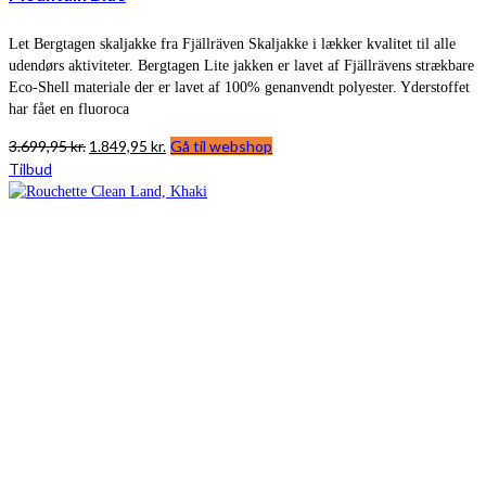
Let Bergtagen skaljakke fra Fjällräven Skaljakke i lækker kvalitet til alle
udendørs aktiviteter. Bergtagen Lite jakken er lavet af Fjällrävens strækbare
Eco-Shell materiale der er lavet af 100% genanvendt polyester. Yderstoffet
har fået en fluoroca
Den
Den
3.699,95
kr.
1.849,95
kr.
Gå til webshop
oprindelige
aktuelle
Tilbud
pris
pris
var:
er:
3.699,95 kr..
1.849,95 kr..