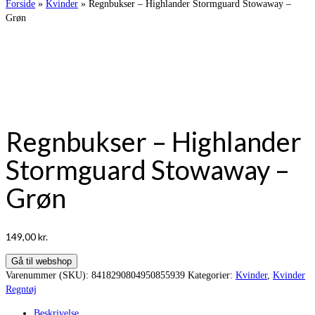
Forside
»
Kvinder
»
Regnbukser – Highlander Stormguard Stowaway –
Grøn
Warning
/var/www/vintertoj.dk/public_html/wp-
content/themes/virtue_premium/woocommerce/single-product/product-
image.php
92
Regnbukser – Highlander
Stormguard Stowaway –
Grøn
149,00
kr.
Gå til webshop
Varenummer (SKU):
8418290804950855939
Kategorier:
Kvinder
,
Kvinder
Regntøj
Beskrivelse