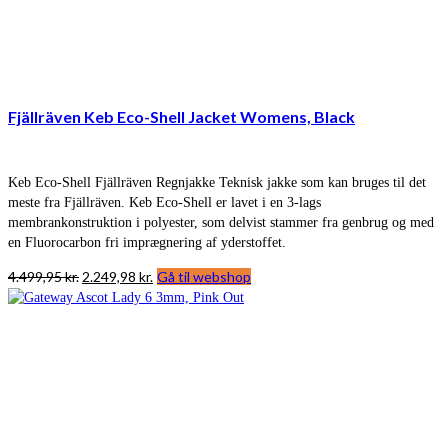
Fjällräven Keb Eco-Shell Jacket Womens, Black
Keb Eco-Shell Fjällräven Regnjakke Teknisk jakke som kan bruges til det
meste fra Fjällräven. Keb Eco-Shell er lavet i en 3-lags
membrankonstruktion i polyester, som delvist stammer fra genbrug og med
en Fluorocarbon fri imprægnering af yderstoffet.
Den
Den
4.499,95
kr.
2.249,98
kr.
Gå til webshop
oprindelige
aktuelle
pris
pris
var:
er:
4.499,95 kr..
2.249,98 kr..