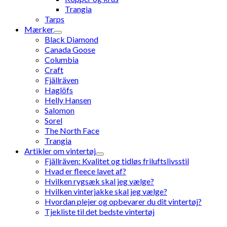
Trangia
Tarps
Mærker
Black Diamond
Canada Goose
Columbia
Craft
Fjällräven
Haglöfs
Helly Hansen
Salomon
Sorel
The North Face
Trangia
Artikler om vintertøj
Fjällräven: Kvalitet og tidløs friluftslivsstil
Hvad er fleece lavet af?
Hvilken rygsæk skal jeg vælge?
Hvilken vinterjakke skal jeg vælge?
Hvordan plejer og opbevarer du dit vintertøj?
Tjekliste til det bedste vintertøj