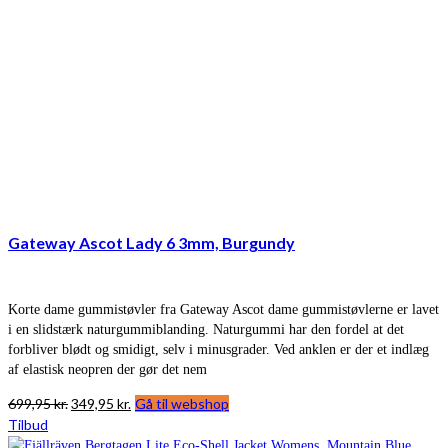
Gateway Ascot Lady 6 3mm, Burgundy
Korte dame gummistøvler fra Gateway Ascot dame gummistøvlerne er lavet
i en slidstærk naturgummiblanding. Naturgummi har den fordel at det
forbliver blødt og smidigt, selv i minusgrader. Ved anklen er der et indlæg
af elastisk neopren der gør det nem
Den
Den
699,95
kr.
349,95
kr.
Gå til webshop
oprindelige
aktuelle
Tilbud
pris
pris