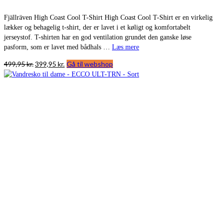
Fjällräven High Coast Cool T-Shirt High Coast Cool T-Shirt er en virkelig
lækker og behagelig t-shirt, der er lavet i et køligt og komfortabelt
jerseystof. T-shirten har en god ventilation grundet den ganske løse
pasform, som er lavet med bådhals …
Læs mere
Den
Den
499,95
kr.
399,95
kr.
Gå til webshop
oprindelige
aktuelle
pris
pris
var:
er:
499,95 kr..
399,95 kr..