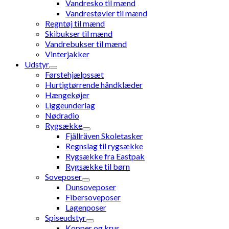
Vandresko til mænd
Vandrestøvler til mænd
Regntøj til mænd
Skibukser til mænd
Vandrebukser til mænd
Vinterjakker
Udstyr
Førstehjælpssæt
Hurtigtørrende håndklæder
Hængekøjer
Liggeunderlag
Nødradio
Rygsække
Fjällräven Skoletasker
Regnslag til rygsække
Rygsække fra Eastpak
Rygsække til børn
Soveposer
Dunsoveposer
Fibersoveposer
Lagenposer
Spiseudstyr
Kopper og krus