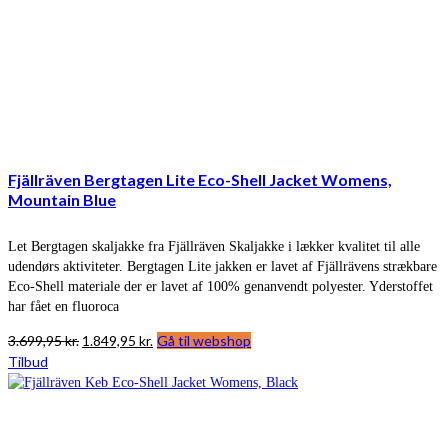
Fjällräven Bergtagen Lite Eco-Shell Jacket Womens,
Mountain Blue
Let Bergtagen skaljakke fra Fjällräven Skaljakke i lækker kvalitet til alle
udendørs aktiviteter. Bergtagen Lite jakken er lavet af Fjällrävens strækbare
Eco-Shell materiale der er lavet af 100% genanvendt polyester. Yderstoffet
har fået en fluoroca
Den
Den
3.699,95
kr.
1.849,95
kr.
Gå til webshop
oprindelige
aktuelle
Tilbud
pris
pris
var:
er:
3.699,95 kr..
1.849,95 kr..