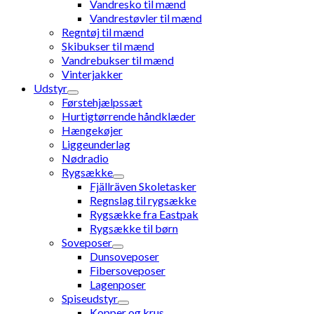
Vandresko til mænd
Vandrestøvler til mænd
Regntøj til mænd
Skibukser til mænd
Vandrebukser til mænd
Vinterjakker
Udstyr
Førstehjælpssæt
Hurtigtørrende håndklæder
Hængekøjer
Liggeunderlag
Nødradio
Rygsække
Fjällräven Skoletasker
Regnslag til rygsække
Rygsække fra Eastpak
Rygsække til børn
Soveposer
Dunsoveposer
Fibersoveposer
Lagenposer
Spiseudstyr
Kopper og krus