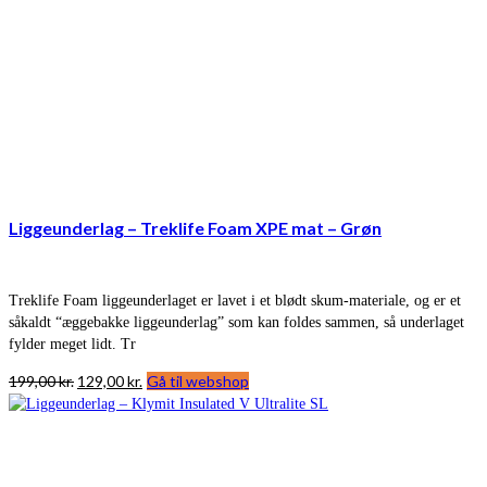
Liggeunderlag – Treklife Foam XPE mat – Grøn
Treklife Foam liggeunderlaget er lavet i et blødt skum-materiale, og er et
såkaldt “æggebakke liggeunderlag” som kan foldes sammen, så underlaget
fylder meget lidt. Tr
Den
Den
199,00
kr.
129,00
kr.
Gå til webshop
oprindelige
aktuelle
pris
pris
var:
er:
199,00 kr..
129,00 kr..