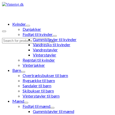
Kvinder
Dunjakker
Fodtøj til kvinder
Gummistøvler til kvinder
Search
Vandresko til kvinder
for:
Vandrestøvler
Vinterstøvler
Regntøj til kvinder
Vinterjakker
Børn
Overtræksbukser til børn
Rygsække til børn
Sandaler til børn
Skibukser til børn
Vinterstøvler til børn
Mænd
Fodtøj til mænd
Gummistøvler til mænd