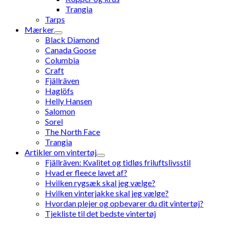
Trangia
Tarps
Mærker
Black Diamond
Canada Goose
Columbia
Craft
Fjällräven
Haglöfs
Helly Hansen
Salomon
Sorel
The North Face
Trangia
Artikler om vintertøj
Fjällräven: Kvalitet og tidløs friluftslivsstil
Hvad er fleece lavet af?
Hvilken rygsæk skal jeg vælge?
Hvilken vinterjakke skal jeg vælge?
Hvordan plejer og opbevarer du dit vintertøj?
Tjekliste til det bedste vintertøj