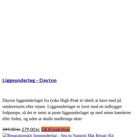
Liggeunderlag – Dayton
Dayton liggeunderlaget fra tyske High-Peak er ideelt at have med på
outdoorturen eller rejsen. Liggeunderlaget er lavet med en indbygget
fodpumpe, så det er nemt at puste liggeunderlaget op med enten hænderne
eller foden, og uden at skulle medbringe ekstr
Den
Den
349,00
kr.
279,00
kr.
Gå til webshop
oprindelige
aktuelle