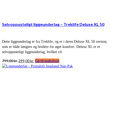
Selvoppusteligt liggeunderlag – Treklife Deluxe XL 50
Dette liggeunderlag er fra Treklife, og er i deres Deluxe XL 50 version,
som er både længere og bredere for øget komfort. Deluxe XL er et
selvoppusteligt liggeunderlag, hvilket vil
Den
Den
799,00
kr.
399,00
kr.
Gå til webshop
oprindelige
aktuelle
pris
pris
var:
er:
799,00 kr..
399,00 kr..