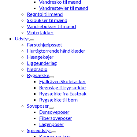
Vandresko til mænd
Vandrestøvler til mænd
Regntøj til mænd
Skibukser til mænd
Vandrebukser til mænd
Vinterjakker
Udstyr
Førstehjælpssæt
Hurtigtørrende håndklæder
Hængekøjer
Liggeunderlag
Nødradio
Rygsække
Fjällräven Skoletasker
Regnslag til rygsække
Rygsække fra Eastpak
Rygsække til børn
Soveposer
Dunsoveposer
Fibersoveposer
Lagenposer
Spiseudstyr
Kopper og krus