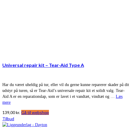
Universal repair kit – Tear-Aid Type A
Har du været uheldig på tur, eller vil du gerne kunne reparerer skader på dit
udstyr på turen, så er Tear-Aid’s universale repair kit et solidt valg. Tear-
Aid A er en reparationslap, som er lavet i et vandtæt, vindtæt og …
Læs
mere
139,00
kr.
Gå til webshop
Tilbud