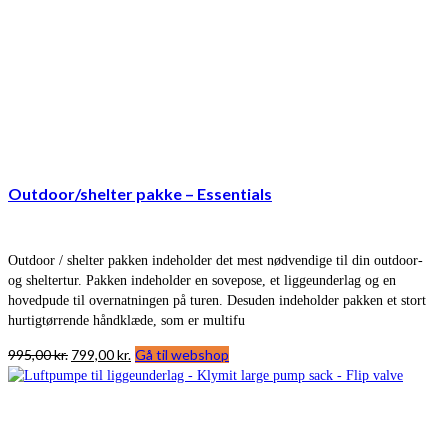
Outdoor/shelter pakke – Essentials
Outdoor / shelter pakken indeholder det mest nødvendige til din outdoor-
og sheltertur. Pakken indeholder en sovepose, et liggeunderlag og en
hovedpude til overnatningen på turen. Desuden indeholder pakken et stort
hurtigtørrende håndklæde, som er multifu
Den
Den
995,00
kr.
799,00
kr.
Gå til webshop
oprindelige
aktuelle
pris
pris
var:
er:
995,00 kr..
799,00 kr..