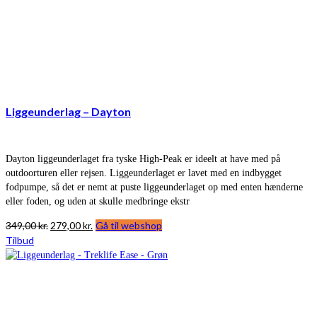
Liggeunderlag – Dayton
Dayton liggeunderlaget fra tyske High-Peak er ideelt at have med på
outdoorturen eller rejsen. Liggeunderlaget er lavet med en indbygget
fodpumpe, så det er nemt at puste liggeunderlaget op med enten hænderne
eller foden, og uden at skulle medbringe ekstr
Den
Den
349,00
kr.
279,00
kr.
Gå til webshop
oprindelige
aktuelle
Tilbud
pris
pris
var:
er:
349,00 kr..
279,00 kr..