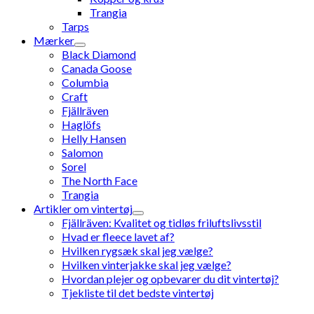
Trangia
Tarps
Mærker
Black Diamond
Canada Goose
Columbia
Craft
Fjällräven
Haglöfs
Helly Hansen
Salomon
Sorel
The North Face
Trangia
Artikler om vintertøj
Fjällräven: Kvalitet og tidløs friluftslivsstil
Hvad er fleece lavet af?
Hvilken rygsæk skal jeg vælge?
Hvilken vinterjakke skal jeg vælge?
Hvordan plejer og opbevarer du dit vintertøj?
Tjekliste til det bedste vintertøj