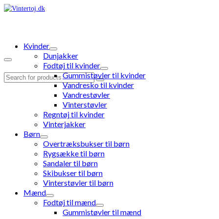
Kvinder
Dunjakker
Fodtøj til kvinder
Gummistøvler til kvinder
Search
Vandresko til kvinder
for:
Vandrestøvler
Vinterstøvler
Regntøj til kvinder
Vinterjakker
Børn
Overtræksbukser til børn
Rygsække til børn
Sandaler til børn
Skibukser til børn
Vinterstøvler til børn
Mænd
Fodtøj til mænd
Gummistøvler til mænd