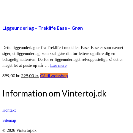
Liggeunderlag – Treklife Ease – Grøn
Dette liggeunderlag er fra Treklife i modellen Ease. Ease er som navnet
siger, et liggeunderlag, som skal gøre din tur lettere og sikre dig en
behagelig nattesøvn. Derfor er liggeunderlaget selvoppusteligt, så det er
meget let at puste op når …
Læs mere
Den
Den
399,00
kr.
299,00
kr.
Gå til webshop
oprindelige
aktuelle
pris
pris
Information om Vintertoj.dk
var:
er:
399,00 kr..
299,00 kr..
Kontakt
Sitemap
© 2026 Vintertoj.dk