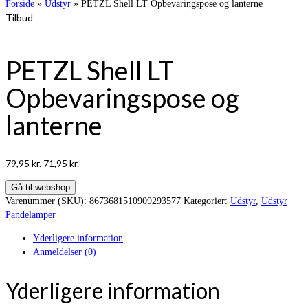
Forside
»
Udstyr
»
PETZL Shell LT Opbevaringspose og lanterne
Tilbud
PETZL Shell LT
Opbevaringspose og
lanterne
Den
Den
79,95
kr.
71,95
kr.
oprindelige
aktuelle
Gå til webshop
pris
pris
Varenummer (SKU):
8673681510909293577
Kategorier:
Udstyr
,
Udstyr
var:
er:
Pandelamper
79,95 kr..
71,95 kr..
Yderligere information
Anmeldelser (0)
Yderligere information