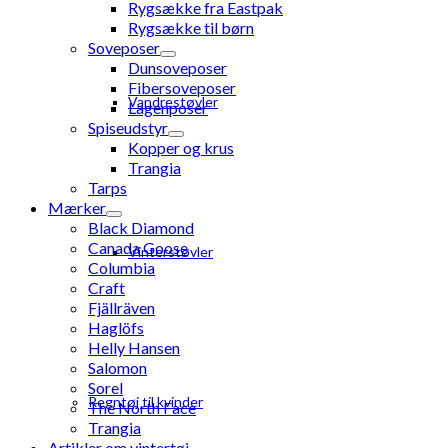
Rygsække fra Eastpak
Rygsække til børn
Soveposer
Dunsoveposer
Fibersoveposer
Vandrestøvler
Lagenposer
Spiseudstyr
Kopper og krus
Trangia
Tarps
Mærker
Black Diamond
Canada Goose
Vinterstøvler
Columbia
Craft
Fjällräven
Haglöfs
Helly Hansen
Salomon
Sorel
Regntøj til kvinder
The North Face
Trangia
Artikler om vintertøj