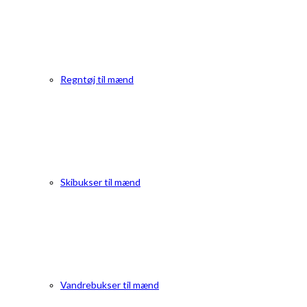
Regntøj til mænd
Skibukser til mænd
Vandrebukser til mænd