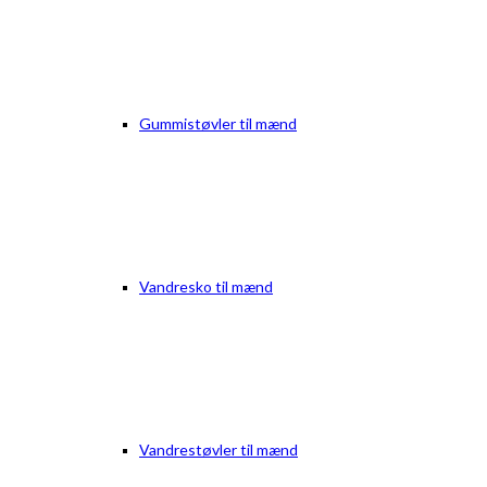
Gummistøvler til mænd
Vandresko til mænd
Vandrestøvler til mænd