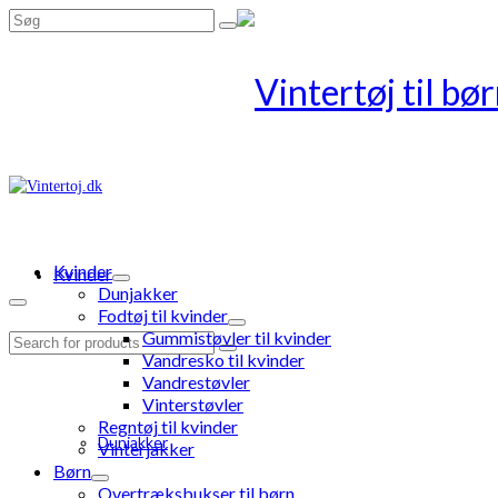
Search
for:
Kvinder
Kvinder
Dunjakker
Fodtøj til kvinder
Gummistøvler til kvinder
Search
Vandresko til kvinder
for:
Vandrestøvler
Vinterstøvler
Regntøj til kvinder
Dunjakker
Vinterjakker
Børn
Overtræksbukser til børn