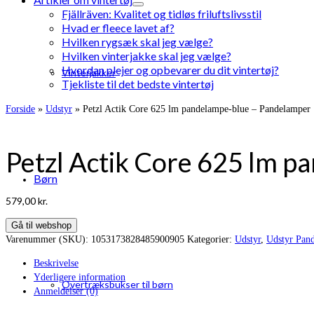
Fjällräven: Kvalitet og tidløs friluftslivsstil
Hvad er fleece lavet af?
Hvilken rygsæk skal jeg vælge?
Hvilken vinterjakke skal jeg vælge?
Hvordan plejer og opbevarer du dit vintertøj?
Vinterjakker
Tjekliste til det bedste vintertøj
Forside
»
Udstyr
»
Petzl Actik Core 625 lm pandelampe-blue – Pandelamper
Petzl Actik Core 625 lm 
Børn
579,00
kr.
Gå til webshop
Varenummer (SKU):
1053173828485900905
Kategorier:
Udstyr
,
Udstyr Pan
Beskrivelse
Yderligere information
Overtræksbukser til børn
Anmeldelser (0)