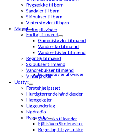
Rygsække til børn
Sandaler til børn
Skibukser til børn
Vinterstøvler til børn
Mænd
Fodtøj til kvinder
Fodtøj til mænd
Gummistøvler til mænd
Vandresko til mænd
Vandrestøvler til mænd
Regntøj til mænd
Skibukser til mænd
Vandrebukser til mænd
Gummistøvler til kvinder
Vinterjakker
Udstyr
Førstehjælpssæt
Hurtigtørrende håndklæder
Hængekøjer
Liggeunderlag
Nødradio
Rygsække
Vandresko til kvinder
Fjällräven Skoletasker
Regnslag til rygsække