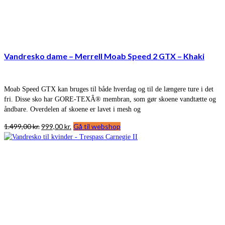
Vandresko dame – Merrell Moab Speed 2 GTX – Khaki
Moab Speed GTX kan bruges til både hverdag og til de længere ture i det
fri. Disse sko har GORE-TEXÂ® membran, som gør skoene vandtætte og
åndbare. Overdelen af skoene er lavet i mesh og
Den
Den
1.499,00
kr.
999,00
kr.
Gå til webshop
oprindelige
aktuelle
pris
pris
var:
er:
1.499,00 kr..
999,00 kr..