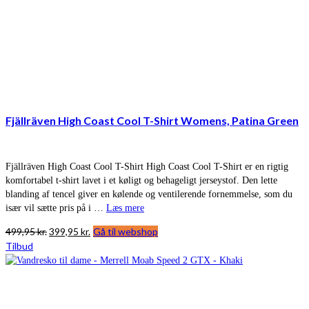
Fjällräven High Coast Cool T-Shirt Womens, Patina Green
Fjällräven High Coast Cool T-Shirt High Coast Cool T-Shirt er en rigtig
komfortabel t-shirt lavet i et køligt og behageligt jerseystof. Den lette
blanding af tencel giver en kølende og ventilerende fornemmelse, som du
især vil sætte pris på i …
Læs mere
Den
Den
499,95
kr.
399,95
kr.
Gå til webshop
oprindelige
aktuelle
Tilbud
pris
pris
var:
er:
499,95 kr..
399,95 kr..