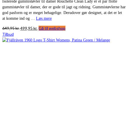
Isolerede gummistøvler til damer Rouchette Clean Lady er et par flotte
gummistøvler til damer, der er gode til jagt og ridning. Gummistøvlerne har
god pasform og er meget behagelige. Derudover gør designet, at det er let
at komme ind og …
Læs mere
Den
Den
649,95
kr.
499,95
kr.
Gå til webshop
oprindelige
aktuelle
Tilbud
pris
pris
var:
er:
649,95 kr..
499,95 kr..