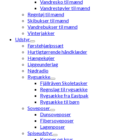
Vandresko til mænd
Vandrestøvler til mænd
Regntøj til mænd
Skibukser til mænd
Vandrebukser til mænd
Vinterjakker
Udstyr
Førstehjælpssæt
Hurtigtørrende håndklæder
Hængekøjer
Liggeunderlag
Nødradio
Rygsække
Fjällräven Skoletasker
Regnslag til rygsække
Rygsække fra Eastpak
Rygsække til børn
Soveposer
Dunsoveposer
Fibersoveposer
Lagenposer
Spiseudstyr
Kopper og krus