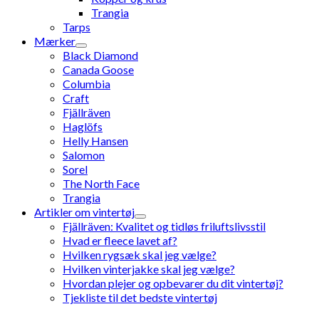
Trangia
Tarps
Mærker
Black Diamond
Canada Goose
Columbia
Craft
Fjällräven
Haglöfs
Helly Hansen
Salomon
Sorel
The North Face
Trangia
Artikler om vintertøj
Fjällräven: Kvalitet og tidløs friluftslivsstil
Hvad er fleece lavet af?
Hvilken rygsæk skal jeg vælge?
Hvilken vinterjakke skal jeg vælge?
Hvordan plejer og opbevarer du dit vintertøj?
Tjekliste til det bedste vintertøj