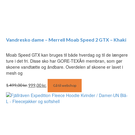
Vandresko dame – Merrell Moab Speed 2 GTX – Khaki
Moab Speed GTX kan bruges til både hverdag og til de længere
ture i det fri. Disse sko har GORE-TEXÂ® membran, som gør
skoene vandtætte og åndbare. Overdelen af skoene er lavet i
mesh og
Den
Den
1.499,00
kr.
999,00
kr.
Gå til webshop
oprindelige
aktuelle
pris
pris
var:
er:
1.499,00 kr..
999,00 kr..