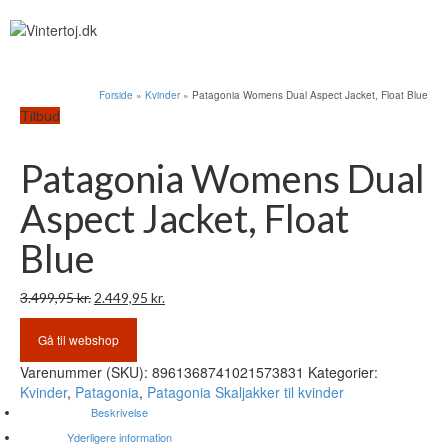
Forside
»
Kvinder
»
Patagonia Womens Dual Aspect Jacket, Float Blue
Tilbud
Patagonia Womens Dual
Aspect Jacket, Float
Blue
Den
Den
3.499,95
kr.
2.449,95
kr.
oprindelige
aktuelle
pris
pris
Gå til webshop
var:
er:
Varenummer (SKU):
8961368741021573831
Kategorier:
3.499,95 kr..
2.449,95 kr..
Kvinder
,
Patagonia
,
Patagonia Skaljakker til kvinder
Beskrivelse
Yderligere information