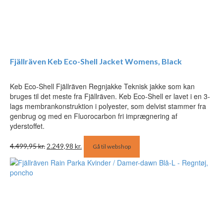
Fjällräven Keb Eco-Shell Jacket Womens, Black
Keb Eco-Shell Fjällräven Regnjakke Teknisk jakke som kan
bruges til det meste fra Fjällräven. Keb Eco-Shell er lavet i en 3-
lags membrankonstruktion i polyester, som delvist stammer fra
genbrug og med en Fluorocarbon fri imprægnering af
yderstoffet.
Den
Den
4.499,95
kr.
2.249,98
kr.
Gå til webshop
oprindelige
aktuelle
pris
pris
var:
er:
4.499,95 kr..
2.249,98 kr..