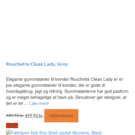
Rouchette Clean Lady, Grey
Elegante gummistøvler til kvinder Rouchette Clean Lady er et
par elegante gummistøvler til kvinder, der er gode til
hverdagsbrug, jagt og ridning. Gummistøvlerne har god pasform
og er meget behagelige at have på. Derudover gør designet, at
det er let …
Læs mere
Den
Den
649,95
kr.
499,95
kr.
Gå til webshop
oprindelige
aktuelle
pris
pris
Tilbud
var:
er: