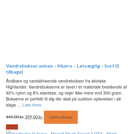
Vandrebukser unisex – Munro – Letvægtig – Sort (S
tilbage)
Åndbare og vandafvisende vandrebukser fra skotske
Highlander. Vandrebukserne er lavet i et materiale bestående af
92% nylon og 8% elantese, og vejer ikke mere end 300 gram.
Bukserne er perfekt til dig der skal på outdoor oplevelser i alt
slags …
Læs mere
Den
Den
449,00
kr.
399,00
kr.
Gå til webshop
oprindelige
aktuelle
pris
pris
Tilbud
var:
er: