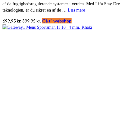
af de fugtighedsregulerende systemer i verden. Med Lifa Stay Dry
teknologien, er du sikret en af de …
Læs mere
Den
Den
699,95
kr.
399,95
kr.
Gå til webshop
oprindelige
aktuelle
pris
pris
var:
er:
699,95 kr..
399,95 kr..