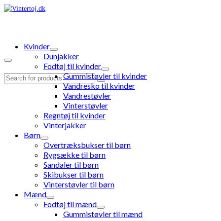
Kvinder
Dunjakker
Fodtøj til kvinder
Gummistøvler til kvinder
Search
Vandresko til kvinder
for:
Vandrestøvler
Vinterstøvler
Regntøj til kvinder
Vinterjakker
Børn
Overtræksbukser til børn
Rygsække til børn
Sandaler til børn
Skibukser til børn
Vinterstøvler til børn
Mænd
Fodtøj til mænd
Gummistøvler til mænd