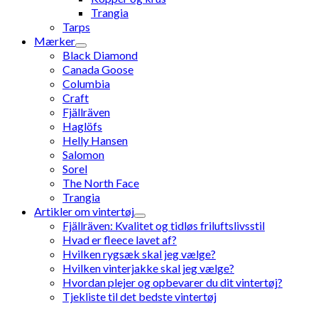
Trangia
Tarps
Mærker
Black Diamond
Canada Goose
Columbia
Craft
Fjällräven
Haglöfs
Helly Hansen
Salomon
Sorel
The North Face
Trangia
Artikler om vintertøj
Fjällräven: Kvalitet og tidløs friluftslivsstil
Hvad er fleece lavet af?
Hvilken rygsæk skal jeg vælge?
Hvilken vinterjakke skal jeg vælge?
Hvordan plejer og opbevarer du dit vintertøj?
Tjekliste til det bedste vintertøj