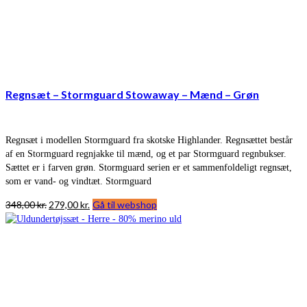
Regnsæt – Stormguard Stowaway – Mænd – Grøn
Regnsæt i modellen Stormguard fra skotske Highlander. Regnsættet består
af en Stormguard regnjakke til mænd, og et par Stormguard regnbukser.
Sættet er i farven grøn. Stormguard serien er et sammenfoldeligt regnsæt,
som er vand- og vindtæt. Stormguard
Den
Den
348,00
kr.
279,00
kr.
Gå til webshop
oprindelige
aktuelle
pris
pris
var:
er:
348,00 kr..
279,00 kr..