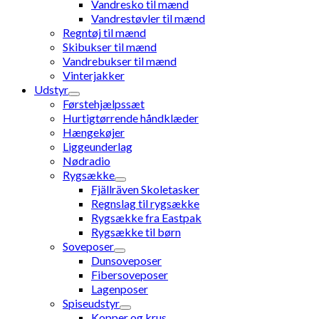
Vandresko til mænd
Vandrestøvler til mænd
Regntøj til mænd
Skibukser til mænd
Vandrebukser til mænd
Vinterjakker
Udstyr
Førstehjælpssæt
Hurtigtørrende håndklæder
Hængekøjer
Liggeunderlag
Nødradio
Rygsække
Fjällräven Skoletasker
Regnslag til rygsække
Rygsække fra Eastpak
Rygsække til børn
Soveposer
Dunsoveposer
Fibersoveposer
Lagenposer
Spiseudstyr
Kopper og krus