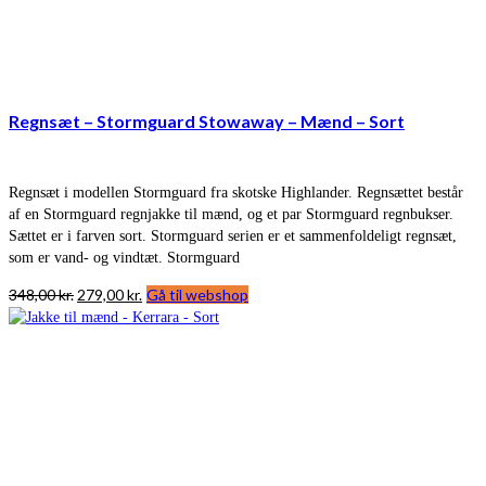
Regnsæt – Stormguard Stowaway – Mænd – Sort
Regnsæt i modellen Stormguard fra skotske Highlander. Regnsættet består
af en Stormguard regnjakke til mænd, og et par Stormguard regnbukser.
Sættet er i farven sort. Stormguard serien er et sammenfoldeligt regnsæt,
som er vand- og vindtæt. Stormguard
Den
Den
348,00
kr.
279,00
kr.
Gå til webshop
oprindelige
aktuelle
pris
pris
var:
er:
348,00 kr..
279,00 kr..