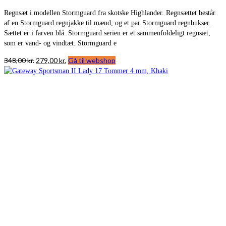
Regnsæt i modellen Stormguard fra skotske Highlander. Regnsættet består
af en Stormguard regnjakke til mænd, og et par Stormguard regnbukser.
Sættet er i farven blå. Stormguard serien er et sammenfoldeligt regnsæt,
som er vand- og vindtæt. Stormguard e
Den
Den
348,00
kr.
279,00
kr.
Gå til webshop
oprindelige
aktuelle
pris
pris
var:
er:
348,00 kr..
279,00 kr..