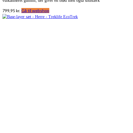
vulkaniseret gummi, der giver en blød men også slidstærk
799,95
kr.
Gå til webshop