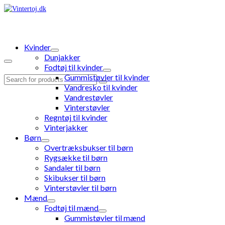
Kvinder
Dunjakker
Fodtøj til kvinder
Gummistøvler til kvinder
Search
Vandresko til kvinder
for:
Vandrestøvler
Vinterstøvler
Regntøj til kvinder
Vinterjakker
Børn
Overtræksbukser til børn
Rygsække til børn
Sandaler til børn
Skibukser til børn
Vinterstøvler til børn
Mænd
Fodtøj til mænd
Gummistøvler til mænd