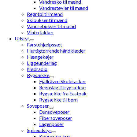
Vandresko til mænd
Vandrestøvler til mænd
Regntøj til mænd
Skibukser til mænd
Vandrebukser til mænd
Vinterjakker
Udstyr
Førstehjælpssæt
Hurtigtørrende håndklæder
Hængekøjer
Liggeunderlag
Nødradio
Rygsække
Fjällräven Skoletasker
Regnslag til rygsække
Rygsække fra Eastpak
Rygsække til børn
Soveposer
Dunsoveposer
Fibersoveposer
Lagenposer
Spiseudstyr
Kopper og krus