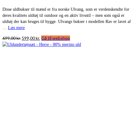
Disse uldbukser til mænd er fra norske Ulvang, som er verdenskendte for
deres kvalitets uldtøj til outdoor og en aktiv livsstil – men som også er
uldtøj der kan bruges til hygge. Ulvangs bukser i modellen Rav er lavet af
…
Læs mere
Den
Den
699,00
kr.
599,00
kr.
Gå til webshop
oprindelige
aktuelle
pris
pris
var:
er:
699,00 kr..
599,00 kr..