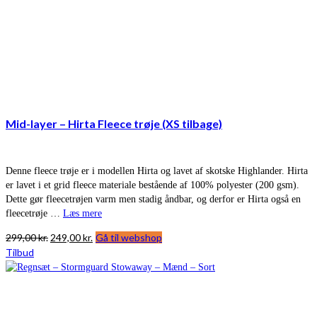
Mid-layer – Hirta Fleece trøje (XS tilbage)
Denne fleece trøje er i modellen Hirta og lavet af skotske Highlander. Hirta
er lavet i et grid fleece materiale bestående af 100% polyester (200 gsm).
Dette gør fleecetrøjen varm men stadig åndbar, og derfor er Hirta også en
fleecetrøje …
Læs mere
Den
Den
299,00
kr.
249,00
kr.
Gå til webshop
oprindelige
aktuelle
Tilbud
pris
pris
var:
er:
299,00 kr..
249,00 kr..