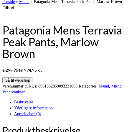
Forside
»
Mænd
»
Patagonia Mens Terravia Peak Pants, Marlow Brown
Tilbud
Patagonia Mens Terravia
Peak Pants, Marlow
Brown
Den
Den
1.299,95
kr.
974,95
kr.
oprindelige
aktuelle
Gå til webshop
pris
pris
Varenummer (SKU):
8961362859093331005
Kategorier:
Mænd
,
Mænd
var:
er:
Vandrebukser
1.299,95 kr..
974,95 kr..
Beskrivelse
Yderligere information
Anmeldelser (0)
Produktbeskrivelse