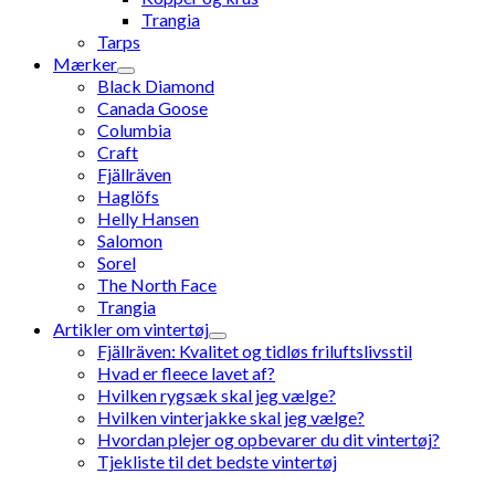
Trangia
Tarps
Mærker
Black Diamond
Canada Goose
Columbia
Craft
Fjällräven
Haglöfs
Helly Hansen
Salomon
Sorel
The North Face
Trangia
Artikler om vintertøj
Fjällräven: Kvalitet og tidløs friluftslivsstil
Hvad er fleece lavet af?
Hvilken rygsæk skal jeg vælge?
Hvilken vinterjakke skal jeg vælge?
Hvordan plejer og opbevarer du dit vintertøj?
Tjekliste til det bedste vintertøj