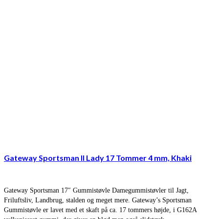
Gateway Sportsman II Lady 17 Tommer 4 mm, Khaki
Gateway Sportsman 17″ Gummistøvle Damegummistøvler til Jagt,
Friluftsliv, Landbrug, stalden og meget mere. Gateway’s Sportsman
Gummistøvle er lavet med et skaft på ca. 17 tommers højde, i G162A