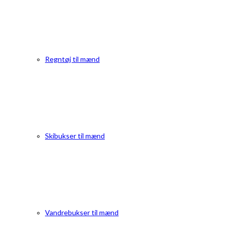
Regntøj til mænd
Skibukser til mænd
Vandrebukser til mænd