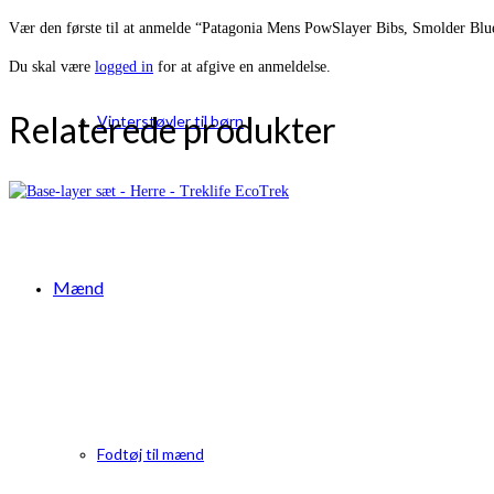
Vær den første til at anmelde “Patagonia Mens PowSlayer Bibs, Smolder Blu
Du skal være
logged in
for at afgive en anmeldelse.
Relaterede produkter
Vinterstøvler til børn
Mænd
Fodtøj til mænd