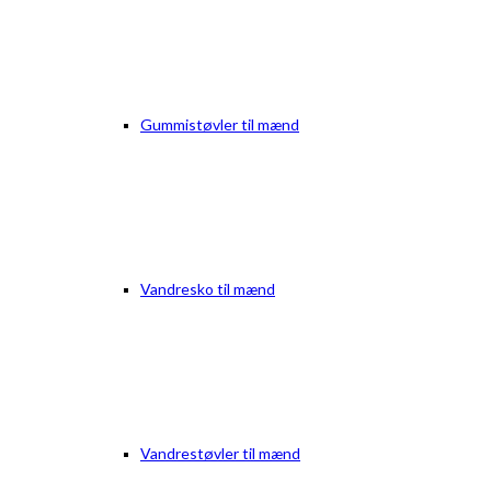
Gummistøvler til mænd
Vandresko til mænd
Vandrestøvler til mænd