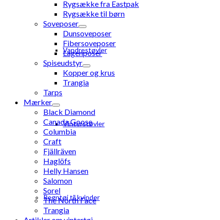
Rygsække fra Eastpak
Rygsække til børn
Soveposer
Dunsoveposer
Fibersoveposer
Vandrestøvler
Lagenposer
Spiseudstyr
Kopper og krus
Trangia
Tarps
Mærker
Black Diamond
Canada Goose
Vinterstøvler
Columbia
Craft
Fjällräven
Haglöfs
Helly Hansen
Salomon
Sorel
Regntøj til kvinder
The North Face
Trangia
Artikler om vintertøj