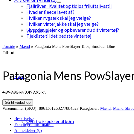
Fjällräven: Kvalitet og tidløs friluftslivsstil
Hvad er fleece lavet af?
Hvilken rygsæk skal jeg vælge?
Hvilken vinterjakke skal jeg vælge?
Hvordan plejer og opbevarer du dit vintertøj?
Vinterjakker
Tjekliste til det bedste vintertøj
Forside
»
Mænd
»
Patagonia Mens PowSlayer Bibs, Smolder Blue
Tilbud
Patagonia Mens PowSlayer
Børn
Den
Den
4.999,95
kr.
3.499,95
kr.
oprindelige
aktuelle
Gå til webshop
pris
pris
Varenummer (SKU):
8961361263277884527
Kategorier:
Mænd
,
Mænd Skibu
var:
er:
4.999,95 kr..
3.499,95 kr..
Beskrivelse
Overtræksbukser til børn
Yderligere information
Anmeldelser (0)