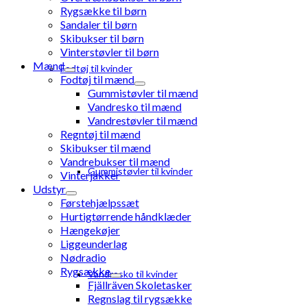
Rygsække til børn
Sandaler til børn
Skibukser til børn
Vinterstøvler til børn
Mænd
Fodtøj til kvinder
Fodtøj til mænd
Gummistøvler til mænd
Vandresko til mænd
Vandrestøvler til mænd
Regntøj til mænd
Skibukser til mænd
Vandrebukser til mænd
Gummistøvler til kvinder
Vinterjakker
Udstyr
Førstehjælpssæt
Hurtigtørrende håndklæder
Hængekøjer
Liggeunderlag
Nødradio
Rygsække
Vandresko til kvinder
Fjällräven Skoletasker
Regnslag til rygsække