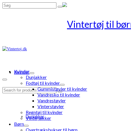
Search
for:
Kvinder
Kvinder
Dunjakker
Fodtøj til kvinder
Gummistøvler til kvinder
Search
Vandresko til kvinder
for:
Vandrestøvler
Vinterstøvler
Regntøj til kvinder
Dunjakker
Vinterjakker
Børn
Overtræksbukser til børn