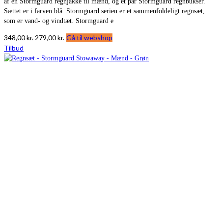
af en Stormguard regnjakke til mænd, og et par Stormguard regnbukser.
Sættet er i farven blå. Stormguard serien er et sammenfoldeligt regnsæt,
som er vand- og vindtæt. Stormguard e
Den
Den
348,00
kr.
279,00
kr.
Gå til webshop
oprindelige
aktuelle
Tilbud
pris
pris
var:
er:
348,00 kr..
279,00 kr..