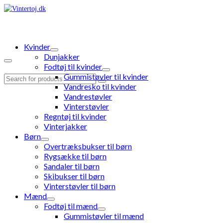
Kvinder
Dunjakker
Fodtøj til kvinder
Gummistøvler til kvinder
Search
Vandresko til kvinder
for:
Vandrestøvler
Vinterstøvler
Regntøj til kvinder
Vinterjakker
Børn
Overtræksbukser til børn
Rygsække til børn
Sandaler til børn
Skibukser til børn
Vinterstøvler til børn
Mænd
Fodtøj til mænd
Gummistøvler til mænd