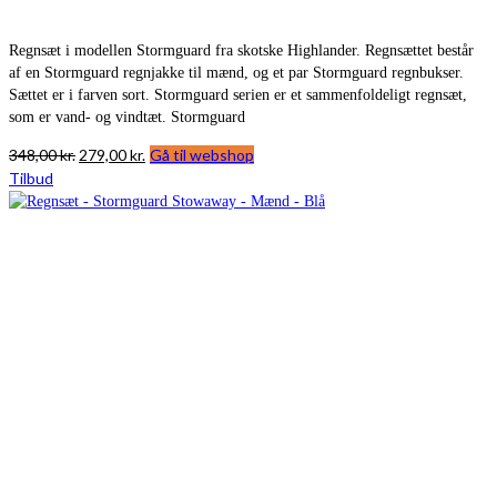
Regnsæt i modellen Stormguard fra skotske Highlander. Regnsættet består
af en Stormguard regnjakke til mænd, og et par Stormguard regnbukser.
Sættet er i farven sort. Stormguard serien er et sammenfoldeligt regnsæt,
som er vand- og vindtæt. Stormguard
Den
Den
348,00
kr.
279,00
kr.
Gå til webshop
oprindelige
aktuelle
Tilbud
pris
pris
var:
er:
348,00 kr..
279,00 kr..