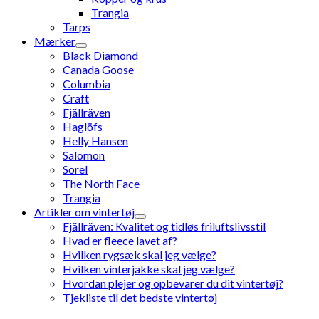
Trangia
Tarps
Mærker
Black Diamond
Canada Goose
Columbia
Craft
Fjällräven
Haglöfs
Helly Hansen
Salomon
Sorel
The North Face
Trangia
Artikler om vintertøj
Fjällräven: Kvalitet og tidløs friluftslivsstil
Hvad er fleece lavet af?
Hvilken rygsæk skal jeg vælge?
Hvilken vinterjakke skal jeg vælge?
Hvordan plejer og opbevarer du dit vintertøj?
Tjekliste til det bedste vintertøj