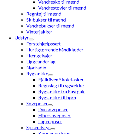
Vandresko til mænd
Vandrestøvler til mænd
Regntøj til mænd
Skibukser til mænd
Vandrebukser til mænd
Vinterjakker
Udstyr
Førstehjælpssæt
Hurtigtørrende håndklæder
Hængekøjer
Liggeunderlag
Nødradio
Rygsække
Fjällräven Skoletasker
Regnslag til rygsække
Rygsække fra Eastpak
Rygsække til børn
Soveposer
Dunsoveposer
Fibersoveposer
Lagenposer
Spiseudstyr
Kopper og krus