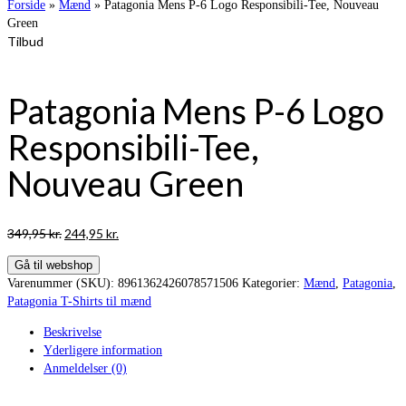
Forside
»
Mænd
»
Patagonia Mens P-6 Logo Responsibili-Tee, Nouveau
Green
Tilbud
Patagonia Mens P-6 Logo
Responsibili-Tee,
Nouveau Green
Den
Den
349,95
kr.
244,95
kr.
oprindelige
aktuelle
Gå til webshop
pris
pris
Varenummer (SKU):
8961362426078571506
Kategorier:
Mænd
,
Patagonia
,
var:
er:
Patagonia T-Shirts til mænd
349,95 kr..
244,95 kr..
Beskrivelse
Yderligere information
Anmeldelser (0)