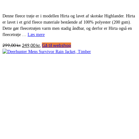
Denne fleece trøje er i modellen Hirta og lavet af skotske Highlander. Hirta
er lavet i et grid fleece materiale bestående af 100% polyester (200 gsm).
Dette gør fleecetrøjen varm men stadig åndbar, og derfor er Hirta også en
fleecetrøje …
Læs mere
Den
Den
299,00
kr.
249,00
kr.
Gå til webshop
oprindelige
aktuelle
pris
pris
var:
er:
299,00 kr..
249,00 kr..