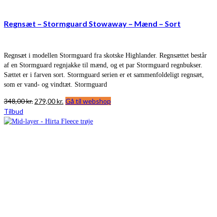
Regnsæt – Stormguard Stowaway – Mænd – Sort
Regnsæt i modellen Stormguard fra skotske Highlander. Regnsættet består
af en Stormguard regnjakke til mænd, og et par Stormguard regnbukser.
Sættet er i farven sort. Stormguard serien er et sammenfoldeligt regnsæt,
som er vand- og vindtæt. Stormguard
Den
Den
348,00
kr.
279,00
kr.
Gå til webshop
oprindelige
aktuelle
Tilbud
pris
pris
var:
er:
348,00 kr..
279,00 kr..