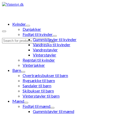
Kvinder
Dunjakker
Fodtøj til kvinder
Gummistøvler til kvinder
Search
Vandresko til kvinder
for:
Vandrestøvler
Vinterstøvler
Regntøj til kvinder
Vinterjakker
Børn
Overtræksbukser til børn
Rygsække til børn
Sandaler til børn
Skibukser til børn
Vinterstøvler til børn
Mænd
Fodtøj til mænd
Gummistøvler til mænd