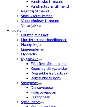
Vandresko til mænd
Vandrestøvler til mænd
Regntøj til mænd
Skibukser til mænd
Vandrebukser til mænd
Vinterjakker
Udstyr
Førstehjælpssæt
Hurtigtørrende håndklæder
Hængekøjer
Liggeunderlag
Nødradio
Rygsække
Fjällräven Skoletasker
Regnslag til rygsække
Rygsække fra Eastpak
Rygsække til børn
Soveposer
Dunsoveposer
Fibersoveposer
Lagenposer
Spiseudstyr
Kopper og krus