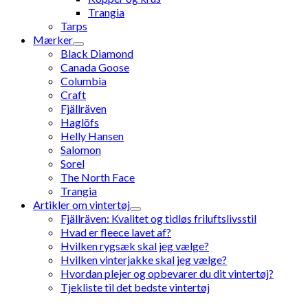
Trangia
Tarps
Mærker
Black Diamond
Canada Goose
Columbia
Craft
Fjällräven
Haglöfs
Helly Hansen
Salomon
Sorel
The North Face
Trangia
Artikler om vintertøj
Fjällräven: Kvalitet og tidløs friluftslivsstil
Hvad er fleece lavet af?
Hvilken rygsæk skal jeg vælge?
Hvilken vinterjakke skal jeg vælge?
Hvordan plejer og opbevarer du dit vintertøj?
Tjekliste til det bedste vintertøj