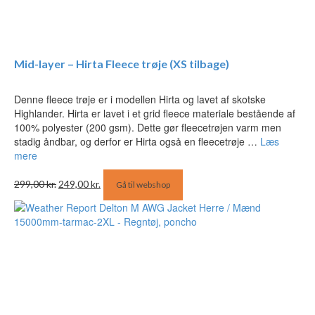
Mid-layer – Hirta Fleece trøje (XS tilbage)
Denne fleece trøje er i modellen Hirta og lavet af skotske
Highlander. Hirta er lavet i et grid fleece materiale bestående af
100% polyester (200 gsm). Dette gør fleecetrøjen varm men
stadig åndbar, og derfor er Hirta også en fleecetrøje …
Læs
mere
Den
Den
299,00
kr.
249,00
kr.
Gå til webshop
oprindelige
aktuelle
pris
pris
var:
er:
299,00 kr..
249,00 kr..