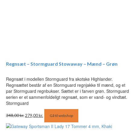
Regnsæt – Stormguard Stowaway – Mænd – Grøn
Regnsæt i modellen Stormguard fra skotske Highlander.
Regnsættet består af en Stormguard regnjakke til mænd, og et
par Stormguard regnbukser. Sættet er i farven grøn. Stormguard
serien er et sammenfoldeligt regnsæt, som er vand- og vindtæt.
Stormguard
Den
Den
348,00
kr.
279,00
kr.
Gå til webshop
oprindelige
aktuelle
pris
pris
var:
er: