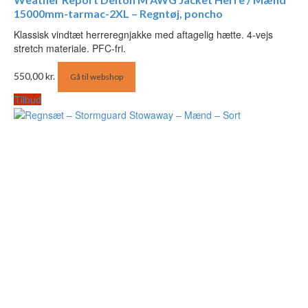
15000mm-tarmac-2XL – Regntøj, poncho
Klassisk vindtæt herreregnjakke med aftagelig hætte. 4-vejs
stretch materiale. PFC-fri.
550,00
kr.
Gå til webshop
Tilbud