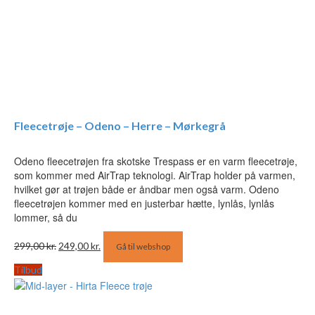
Fleecetrøje – Odeno – Herre – Mørkegrå
Odeno fleecetrøjen fra skotske Trespass er en varm fleecetrøje,
som kommer med AirTrap teknologi. AirTrap holder på varmen,
hvilket gør at trøjen både er åndbar men også varm. Odeno
fleecetrøjen kommer med en justerbar hætte, lynlås, lynlås
lommer, så du
Den
Den
299,00
kr.
249,00
kr.
Gå til webshop
oprindelige
aktuelle
pris
pris
Tilbud
var:
er:
299,00 kr..
249,00 kr..