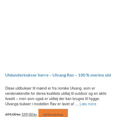
Uldunderbukser herre – Ulvang Rav – 100 % merino uld
Disse uldbukser til mænd er fra norske Ulvang, som er
verdenskendte for deres kvalitets uldtøj til outdoor og en aktiv
livsstil – men som også er uldtøj der kan bruges til hygge.
Ulvangs bukser i modellen Rav er lavet af …
Læs mere
Den
Den
699,00
kr.
599,00
kr.
Gå til webshop
oprindelige
aktuelle