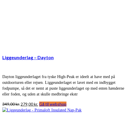
Liggeunderlag – Dayton
Dayton liggeunderlaget fra tyske High-Peak er ideelt at have med på
outdoorturen eller rejsen. Liggeunderlaget er lavet med en indbygget
fodpumpe, så det er nemt at puste liggeunderlaget op med enten hænderne
eller foden, og uden at skulle medbringe ekstr
Den
Den
349,00
kr.
279,00
kr.
Gå til webshop
oprindelige
aktuelle
pris
pris
var:
er:
349,00 kr..
279,00 kr..