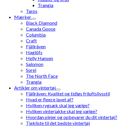
Trangia
Tarps
Mærker
Black Diamond
Canada Goose
Columbia
Craft
Fjällräven
Haglöfs
Helly Hansen
Salomon
Sorel
The North Face
Trangia
Artikler om vintertøj
Fjällräven: Kvalitet og tidløs friluftslivsstil
Hvad er fleece lavet af?
Hvilken rygsæk skal jeg vælge?
Hvilken vinterjakke skal jeg vælge?
Hvordan plejer og opbevarer du dit vintertøj?
Tjekliste til det bedste vintertøj