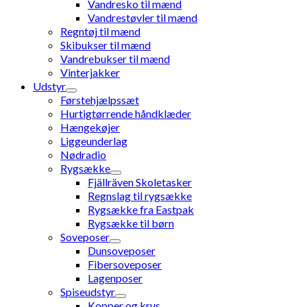
Vandresko til mænd
Vandrestøvler til mænd
Regntøj til mænd
Skibukser til mænd
Vandrebukser til mænd
Vinterjakker
Udstyr
Førstehjælpssæt
Hurtigtørrende håndklæder
Hængekøjer
Liggeunderlag
Nødradio
Rygsække
Fjällräven Skoletasker
Regnslag til rygsække
Rygsække fra Eastpak
Rygsække til børn
Soveposer
Dunsoveposer
Fibersoveposer
Lagenposer
Spiseudstyr
Kopper og krus