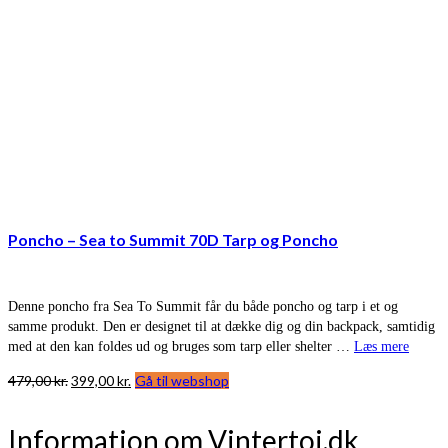
Poncho – Sea to Summit 70D Tarp og Poncho
Denne poncho fra Sea To Summit får du både poncho og tarp i et og
samme produkt. Den er designet til at dække dig og din backpack, samtidig
med at den kan foldes ud og bruges som tarp eller shelter …
Læs mere
Den
Den
479,00
kr.
399,00
kr.
Gå til webshop
oprindelige
aktuelle
pris
pris
Information om Vintertoj.dk
var:
er: