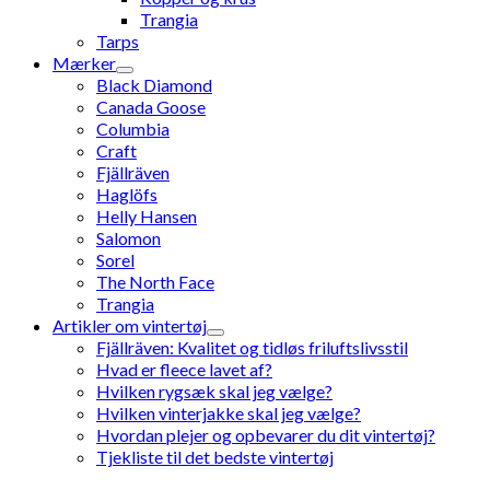
Trangia
Tarps
Mærker
Black Diamond
Canada Goose
Columbia
Craft
Fjällräven
Haglöfs
Helly Hansen
Salomon
Sorel
The North Face
Trangia
Artikler om vintertøj
Fjällräven: Kvalitet og tidløs friluftslivsstil
Hvad er fleece lavet af?
Hvilken rygsæk skal jeg vælge?
Hvilken vinterjakke skal jeg vælge?
Hvordan plejer og opbevarer du dit vintertøj?
Tjekliste til det bedste vintertøj