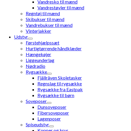
Vandresko til mænd
Vandrestøvler til mænd
Regntøj til mænd
Skibukser til mænd
Vandrebukser til mænd
Vinterjakker
Udstyr
Førstehjælpssæt
Hurtigtørrende håndklæder
Hængekøjer
Liggeunderlag
Nødradio
Rygsække
Fjällräven Skoletasker
Regnslag til rygsække
Rygsække fra Eastpak
Rygsække til børn
Soveposer
Dunsoveposer
Fibersoveposer
Lagenposer
Spiseudstyr
Kopper og krus