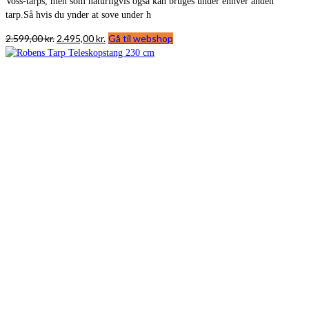
Voss-tarps, men som naturligvis også kan bruges under enhver anden
tarp.Så hvis du ynder at sove under h
Den
Den
2.599,00
kr.
2.495,00
kr.
Gå til webshop
oprindelige
aktuelle
pris
pris
var:
er:
2.599,00 kr..
2.495,00 kr..