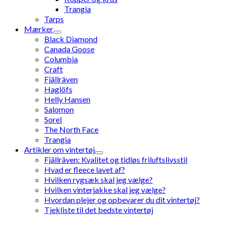
Trangia
Tarps
Mærker
Black Diamond
Canada Goose
Columbia
Craft
Fjällräven
Haglöfs
Helly Hansen
Salomon
Sorel
The North Face
Trangia
Artikler om vintertøj
Fjällräven: Kvalitet og tidløs friluftslivsstil
Hvad er fleece lavet af?
Hvilken rygsæk skal jeg vælge?
Hvilken vinterjakke skal jeg vælge?
Hvordan plejer og opbevarer du dit vintertøj?
Tjekliste til det bedste vintertøj