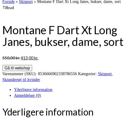
Forside
»
Skisport
»
Montane F Dart Xt Long Janes, bukser, dame, sort
Tilbud
Montane F Dart Xt Long
Janes, bukser, dame, sort
Den
Den
550,00
kr.
413,00
kr.
oprindelige
aktuelle
Gå til webshop
pris
pris
Varenummer (SKU):
8536666902338786556
Kategorier:
Skisport
,
var:
er:
Skiundertøj til kvinder
550,00 kr..
413,00 kr..
Yderligere information
Anmeldelser (0)
Yderligere information