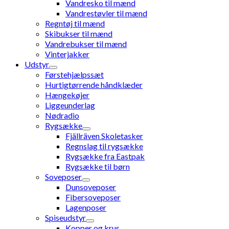
Vandresko til mænd
Vandrestøvler til mænd
Regntøj til mænd
Skibukser til mænd
Vandrebukser til mænd
Vinterjakker
Udstyr
Førstehjælpssæt
Hurtigtørrende håndklæder
Hængekøjer
Liggeunderlag
Nødradio
Rygsække
Fjällräven Skoletasker
Regnslag til rygsække
Rygsække fra Eastpak
Rygsække til børn
Soveposer
Dunsoveposer
Fibersoveposer
Lagenposer
Spiseudstyr
Kopper og krus