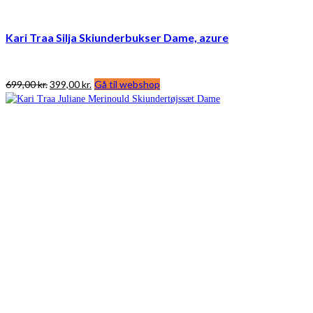
Kari Traa Silja Skiunderbukser Dame, azure
Den
Den
699,00
kr.
399,00
kr.
Gå til webshop
oprindelige
aktuelle
pris
pris
var:
er:
699,00 kr..
399,00 kr..