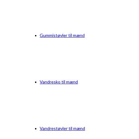
Gummistøvler til mænd
Vandresko til mænd
Vandrestøvler til mænd