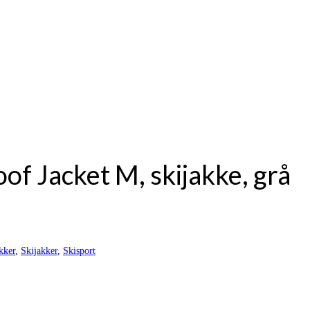
f Jacket M, skijakke, grå
kker
,
Skijakker
,
Skisport