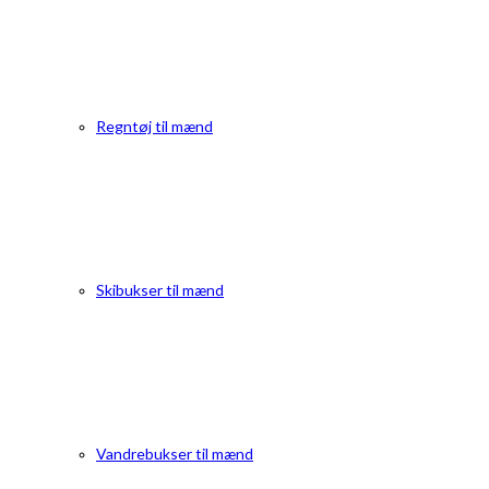
Regntøj til mænd
Skibukser til mænd
Vandrebukser til mænd