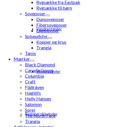
Rygsække fra Eastpak
Rygsække til børn
Soveposer
Dunsoveposer
Fibersoveposer
Vandrestøvler
Lagenposer
Spiseudstyr
Kopper og krus
Trangia
Tarps
Mærker
Black Diamond
Canada Goose
Vinterstøvler
Columbia
Craft
Fjällräven
Haglöfs
Helly Hansen
Salomon
Sorel
Regntøj til kvinder
The North Face
Trangia
Artikler om vintertøj