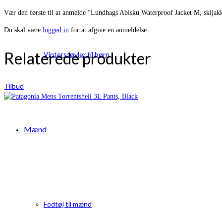
Vær den første til at anmelde “Lundhags Abisku Waterproof Jacket M, skijakk
Du skal være
logged in
for at afgive en anmeldelse.
Relaterede produkter
Vinterstøvler til børn
Tilbud
Mænd
Fodtøj til mænd