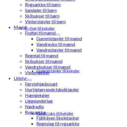
Rygsække til børn
Sandaler til børn
Skibukser til børn
Vinterstøvler til børn
Mænd
Fodtøj til kvinder
Fodtøj til mænd
Gummistøvler til mænd
Vandresko til mænd
Vandrestøvler til mænd
Regntøj til mænd
Skibukser til mænd
Vandrebukser til mænd
Gummistøvler til kvinder
Vinterjakker
Udstyr
Førstehjælpssæt
Hurtigtørrende håndklæder
Hængekøjer
Liggeunderlag
Nødradio
Rygsække
Vandresko til kvinder
Fjällräven Skoletasker
Regnslag til rygsække