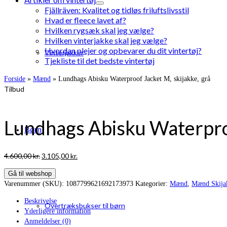
Fjällräven: Kvalitet og tidløs friluftslivsstil
Hvad er fleece lavet af?
Hvilken rygsæk skal jeg vælge?
Hvilken vinterjakke skal jeg vælge?
Hvordan plejer og opbevarer du dit vintertøj?
Vinterjakker
Tjekliste til det bedste vintertøj
Forside
»
Mænd
»
Lundhags Abisku Waterproof Jacket M, skijakke, grå
Tilbud
Lundhags Abisku Waterproo
Børn
Den
Den
4.600,00
kr.
3.105,00
kr.
oprindelige
aktuelle
Gå til webshop
pris
pris
Varenummer (SKU):
1087799621692173973
Kategorier:
Mænd
,
Mænd Skija
var:
er:
4.600,00 kr..
3.105,00 kr..
Beskrivelse
Overtræksbukser til børn
Yderligere information
Anmeldelser (0)