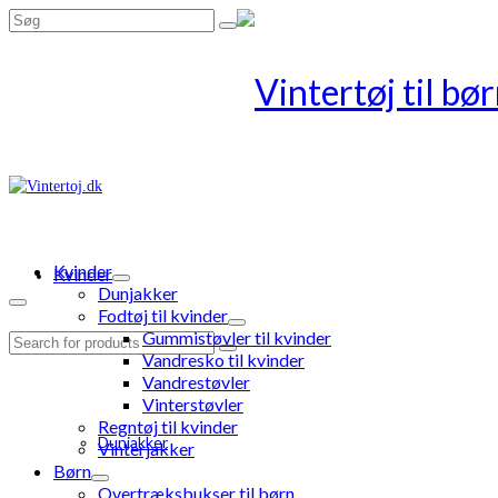
Search
for:
Kvinder
Kvinder
Dunjakker
Fodtøj til kvinder
Gummistøvler til kvinder
Search
Vandresko til kvinder
for:
Vandrestøvler
Vinterstøvler
Regntøj til kvinder
Dunjakker
Vinterjakker
Børn
Overtræksbukser til børn