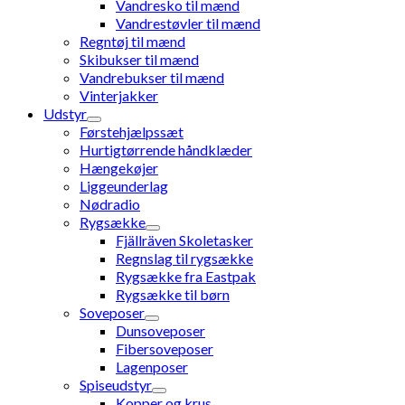
Vandresko til mænd
Vandrestøvler til mænd
Regntøj til mænd
Skibukser til mænd
Vandrebukser til mænd
Vinterjakker
Udstyr
Førstehjælpssæt
Hurtigtørrende håndklæder
Hængekøjer
Liggeunderlag
Nødradio
Rygsække
Fjällräven Skoletasker
Regnslag til rygsække
Rygsække fra Eastpak
Rygsække til børn
Soveposer
Dunsoveposer
Fibersoveposer
Lagenposer
Spiseudstyr
Kopper og krus