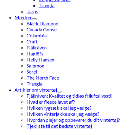
Trangia
Tarps
Mærker
Black Diamond
Canada Goose
Columbia
Craft
Fjällräven
Haglöfs
Helly Hansen
Salomon
Sorel
The North Face
Trangia
Artikler om vintertøj
Fjällräven: Kvalitet og tidløs friluftslivsstil
Hvad er fleece lavet af?
Hvilken rygsæk skal jeg vælge?
Hvilken vinterjakke skal jeg vælge?
Hvordan plejer og opbevarer du dit vintertøj?
Tjekliste til det bedste vintertøj