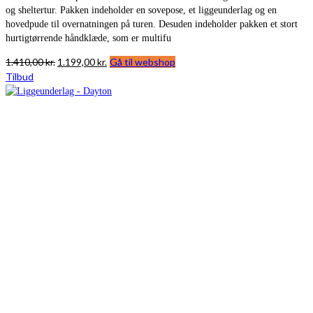
og sheltertur. Pakken indeholder en sovepose, et liggeunderlag og en
hovedpude til overnatningen på turen. Desuden indeholder pakken et stort
hurtigtørrende håndklæde, som er multifu
Den
Den
1.410,00
kr.
1.199,00
kr.
Gå til webshop
oprindelige
aktuelle
Tilbud
pris
pris
var:
er:
1.410,00 kr..
1.199,00 kr..